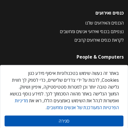
כנסים ואירועים
הכנסים והאירועים שלנו
נצפיתם בכנסי ואירועי אנשים ומחשבים
לקראת כנסים ואירועים קרובים
People & Computers
About Us
באתר זה נעשה שימוש בטכנולוגיות איסוף מידע כגון
Privacy Policy
Cookies, לרבות על ידי צדדים שלישיים, כדי לספק לך חווית
Contact Us
גלישה טובה יותר וכן למטרות סטטיסטיקה, איפיון ושיווק.
Our Events
המשך הגלישה באתר מהווה הסכמתך לכך. למידע נוסף בנושא
ואפשרות לנהל את השימוש באמצעים הללו, ראו את
מדיניות
הפרטיות המעודכנת של אנשים ומחשבים
.
אנשים ומחשבים © 2026 – כל הזכויות שמורות
סגירה
Created by