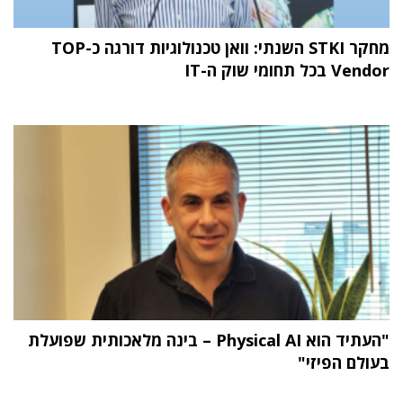
מחקר STKI השנתי: וואן טכנולוגיות דורגה כ-TOP
Vendor בכל תחומי שוק ה-IT
"העתיד הוא Physical AI – בינה מלאכותית שפועלת
בעולם הפיזי"