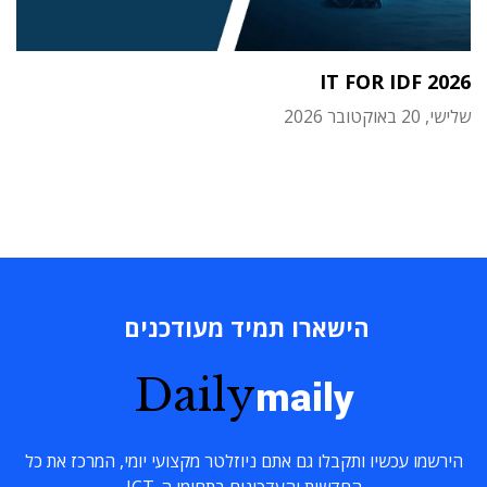
IT FOR IDF 2026
שלישי, 20 באוקטובר 2026
הישארו תמיד מעודכנים
Daily
maily
הירשמו עכשיו ותקבלו גם אתם ניוזלטר מקצועי יומי, המרכז את כל