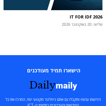
IT FOR IDF 2026
שלישי, 20 באוקטובר 2026
הישארו תמיד מעודכנים
Daily
maily
הירשמו עכשיו ותקבלו גם אתם ניוזלטר מקצועי יומי, המרכז את כל
החדשות והעדכונים בתחומי ה-ICT