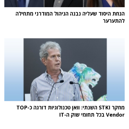
הנחת היסוד שעליה נבנה הניהול המודרני מתחילה
להתערער
מחקר STKI השנתי: וואן טכנולוגיות דורגה כ-TOP
Vendor בכל תחומי שוק ה-IT