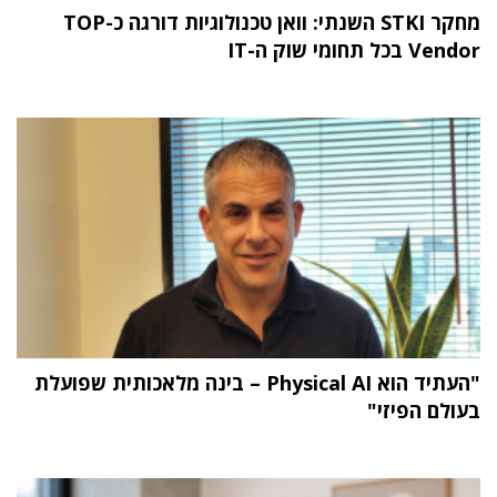
מחקר STKI השנתי: וואן טכנולוגיות דורגה כ-TOP
Vendor בכל תחומי שוק ה-IT
"העתיד הוא Physical AI – בינה מלאכותית שפועלת
בעולם הפיזי"