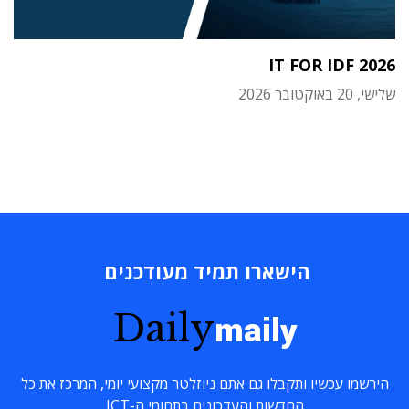
IT FOR IDF 2026
שלישי, 20 באוקטובר 2026
הישארו תמיד מעודכנים
Daily
maily
הירשמו עכשיו ותקבלו גם אתם ניוזלטר מקצועי יומי, המרכז את כל
החדשות והעדכונים בתחומי ה-ICT