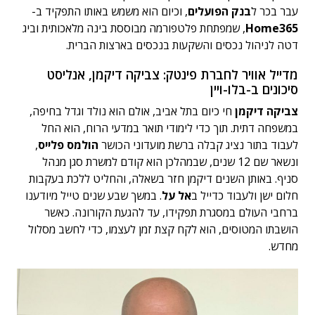
עבר בכר ל
בנק הפועלים
, וכיום הוא משמש באותו התפקיד ב-
Home365
, שמפתחת פלטפורמה מבוססת בינה מלאכותית וביג
דטה לניהול נכסים והשקעות בנכסים בארצות הברית.
מדייל אוויר לחברת פינטק: צביקה דיקמן, אנליסט
סיכונים ב-בלו-ויין
צביקה דיקמן
חי כיום בתל אביב, אולם הוא נולד וגדל בחיפה,
במשפחה דתית. תוך כדי לימודי תואר במדעי הרוח, הוא החל
לעבוד בתור נציג קבלה ברשת מועדוני הכושר
הולמס פלייס
,
ונשאר שם 12 שנים, שבמהלכן הוא קודם למשרת סגן מנהל
סניף. באותן השנים דיקמן חזר בשאלה, והחליט ללכת בעקבות
חלום ישן ולעבוד כדייל ב
אל על
. במשך שבע שנים טייל מיודענו
ברחבי העולם במסגרת תפקידו, עד להגעת הקורונה. כאשר
הושבתו המטוסים, הוא לקח קצת זמן לעצמו, כדי לחשב מסלול
מחדש.