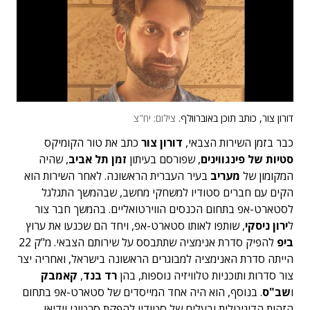
דורון צור, כותב תוכן באוברוולף.
צילום: יח"צ
כבר בזמן השירות הצבאי,
דורון צור
כתב את טור הקומיקס
סטיות של פינגווינים
, שפורסם בעיתון
זמן תל אביב
, שהיה
המקומון של
מעריב
בעיר העברית הראשונה. לאחר השירות הוא
הקים עם חברים סטודיו למשחקי מחשב, שבהמשך התגלגל
לסטארט-אפ בתחום הכנסים הווירטואליים. בהמשך חבר צור
ל
ירון ניסקי
, שותפו לאותו סטארט-אפ, ויחד הם שכנעו את ערוץ
ביפ
להפיק סדרת אנימציה שתתבסס על שירותם הצבאי. מ"ק 22
הייתה סדרת האנימציה למבוגרים הראשונה בישראל, ואחריה יצר
צור סדרות ותוכניות טלוויזיה נוספות, בהן
רד בנד
,
קאמבק
ו
שב"ס
. בנוסף, הוא היה אחד המייסדים של סטארט-אפ בתחום
הזהות הדיגיטלית ובעלים של סטודיו להפקת סרטוני וידיאו