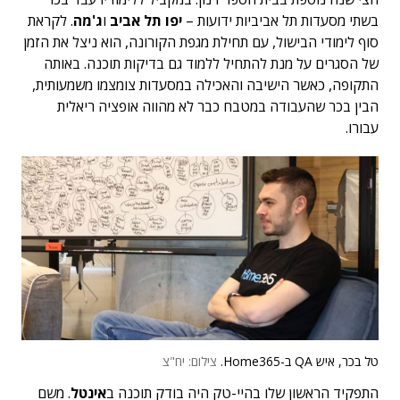
בשתי מסעדות תל אביביות ידועות –
יפו תל אביב
ו
ג'מה
. לקראת
סוף לימודי הבישול, עם תחילת מגפת הקורונה, הוא ניצל את הזמן
של הסגרים על מנת להתחיל ללמוד גם בדיקות תוכנה. באותה
התקופה, כאשר הישיבה והאכילה במסעדות צומצמו משמעותית,
הבין בכר שהעבודה במטבח כבר לא מהווה אופציה ריאלית
עבורו.
טל בכר, איש QA ב-Home365.
צילום: יח"צ
התפקיד הראשון שלו בהיי-טק היה בודק תוכנה ב
אינטל
. משם