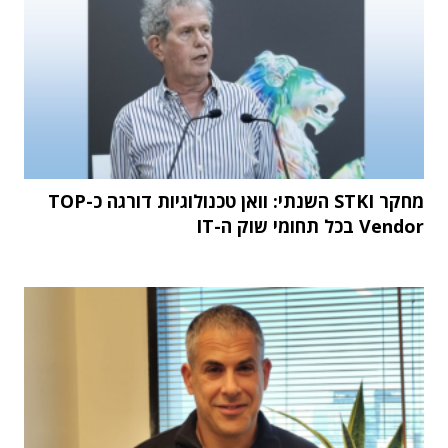
מחקר STKI השנתי: וואן טכנולוגיות דורגה כ-TOP
Vendor בכל תחומי שוק ה-IT