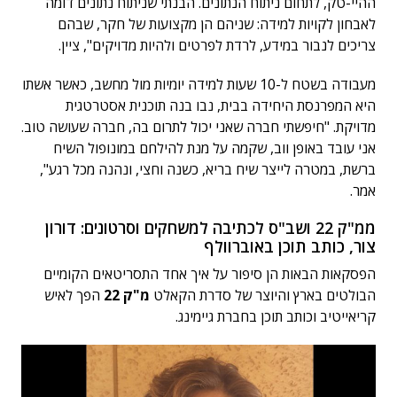
ההיי-טק, לתחום ניתוח הנתונים. הבנתי שניתוח נתונים דומה
לאבחון לקויות למידה: שניהם הן מקצועות של חקר, שבהם
צריכים לנבור במידע, לרדת לפרטים ולהיות מדויקים", ציין.
מעבודה בשטח ל-10 שעות למידה יומיות מול מחשב, כאשר אשתו
היא המפרנסת היחידה בבית, נבו בנה תוכנית אסטרטגית
מדויקת. "חיפשתי חברה שאני יכול לתרום בה, חברה שעושה טוב.
אני עובד באופן ווב, שקמה על מנת להילחם במונופול השיח
ברשת, במטרה לייצר שיח בריא, כשנה וחצי, ונהנה מכל רגע",
אמר.
ממ"ק 22 ושב"ס לכתיבה למשחקים וסרטונים: דורון
צור, כותב תוכן באוברוולף
הפסקאות הבאות הן סיפור על איך אחד התסריטאים הקומיים
הבולטים בארץ והיוצר של סדרת הקאלט
מ"ק 22
הפך לאיש
קריאייטיב וכותב תוכן בחברת גיימינג.