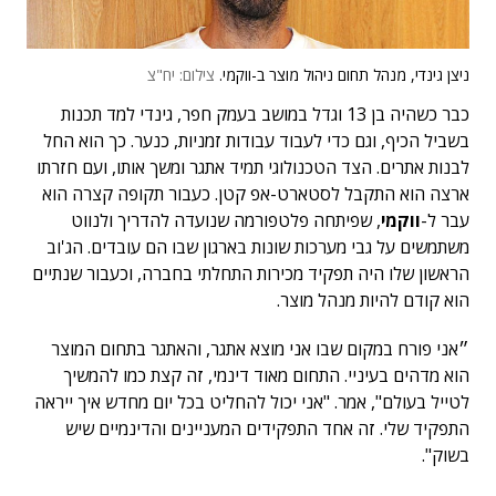
ניצן גינדי, מנהל תחום ניהול מוצר ב-ווקמי.
צילום: יח"צ
כבר כשהיה בן 13 וגדל במושב בעמק חפר, גינדי למד תכנות
בשביל הכיף, וגם כדי לעבוד עבודות זמניות, כנער. כך הוא החל
לבנות אתרים. הצד הטכנולוגי תמיד אתגר ומשך אותו, ועם חזרתו
ארצה הוא התקבל לסטארט-אפ קטן. כעבור תקופה קצרה הוא
עבר ל-
ווקמי
, שפיתחה פלטפורמה שנועדה להדריך ולנווט
משתמשים על גבי מערכות שונות בארגון שבו הם עובדים. הג'וב
הראשון שלו היה תפקיד מכירות התחלתי בחברה, וכעבור שנתיים
הוא קודם להיות מנהל מוצר.
״אני פורח במקום שבו אני מוצא אתגר, והאתגר בתחום המוצר
הוא מדהים בעיניי. התחום מאוד דינמי, זה קצת כמו להמשיך
לטייל בעולם", אמר. "אני יכול להחליט בכל יום מחדש איך ייראה
התפקיד שלי. זה אחד התפקידים המעניינים והדינמיים שיש
בשוק".