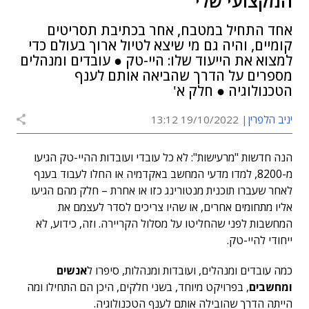
המקצועי שלי
אחד התחיל במטבח, אחר בכתיבת תסריטים
קומיים, והיה גם מי שיצא לטיול ארוך בעולם כדי
למצוא את הייעוד שלו: היי-טק ● עובדים ומנהלים
מספרים על הדרך שהביאה אותם לענף
הטכנולוגיה ● חלק א'
יניב הלפרין
19/10/2022 13:12
הנה חדשות "מרעישות": לא כל עובדי ועובדות ההיי-טק הגיעו
מ-8200, למדו מדעי המחשב באקדמיה או החלו לעבוד בענף
לאחר שעברו תוכנית מנטורינג כזו או אחרת – חלק מהם הגיעו
אליו מתחומים אחרים, או שהיו צריכים לסדר לעצמם את
המחשבות לפני שהחליטו על מסלול הקריירה. וזה, כידוע, לא
ייחודי להיי-טק.
כמה עובדים ומנהלים, ועובדות ומנהלות, סיפרו ל
אנשים
ומחשבים
, בפרויקט מיוחד, בשני חלקים, היכן הם התחילו ומה
הייתה הדרך שהובילה אותם לענף הטכנולוגיה.