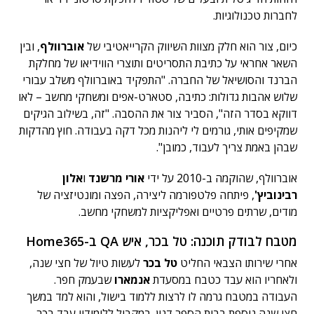
לחברות טכנולוגיות.
כיום, צור הוא חלק מצוות השיווק הקרייאטיבי של
אוברוולף
, ובין
השאר אחראי על כתיבת התסריטים ותוצרי הווידיאו של מחלקת
הברנד והסושיאל של החברה. "התפקיד באוברוולף משלב עבורי
שלוש אהבות גדולות: כתיבה, סטארט-אפים ומשחקי מחשב – לאו
דווקא בסדר הזה", הסביר צור את ההסבה. "זה, בשילוב הגיקים
שמקיפים אותי, גורמים לי ליהנות מכל דקה בעבודה. חוץ מהדקות
שבהן באמת צריך לעבוד, כמובן".
אוברוולף, שהוקמה ב-2010 על ידי
אורי מרשנד
ו
אלון
רבינוביץ'
, פיתחה פלטפורמה ליצירה, הפצה ומונטיזציה של
מודים, שרתים פרטיים ואפליקציות למשחקי מחשב.
מטבח לבודק תוכנה: טל בכר, איש QA ב-Home365
אחרי שירותו הצבאי החליט
טל בכר
לעשות טיול של חצי שנה,
ולאחריו הוא עבד כטבח במסעדת
אנמארו
שבעמק חפר.
העבודה במטבח גרמה לו לרצות ללמוד בישול, והוא למד במשך
חצי שנה נוספת בבית הספר דנון. במקביל ללימודיו עבד בכר