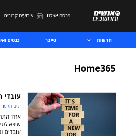
פרסם אצלנו
אירועים קרובים
חדשות
סייבר
כנסים ואיר
Home365
עובדי ה
יניב הלפרין
אחד התחי
שיצא לטיו
עובדים ו