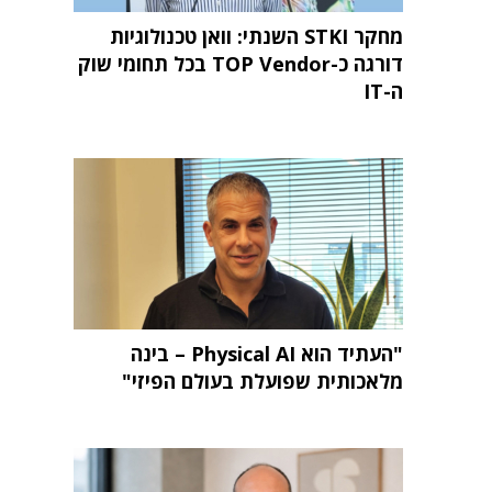
מחקר STKI השנתי: וואן טכנולוגיות
דורגה כ-TOP Vendor בכל תחומי שוק
ה-IT
"העתיד הוא Physical AI – בינה
מלאכותית שפועלת בעולם הפיזי"