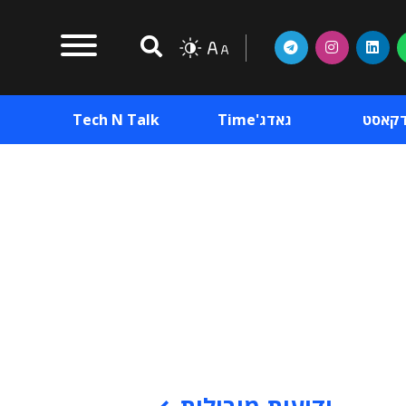
דקאסט
גאדג'Time
Tech N Talk
וכן פרסומי
תוכן פרסומי
וכן פרסומי