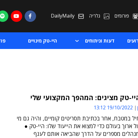
פורומים
גלריה
DailyMaily
ועים
דעות וניתוחים
היי-טק מינויים
פו
יי-טק מציגים: המהפך המקצועי שלי
19/10/2022 13:12
ת
ל במטבח, אחר בכתיבת תסריטים קומיים, והיה גם מי
ת
ל ארוך בעולם כדי למצוא את הייעוד שלו: היי-טק ●
מנהלים מספרים על הדרך שהביאה אותם לענף