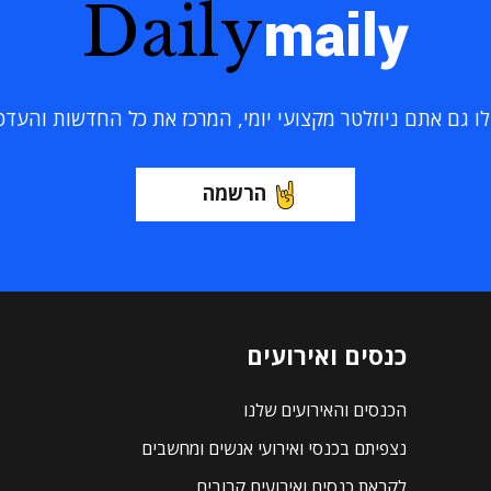
Daily
maily
 גם אתם ניוזלטר מקצועי יומי, המרכז את כל החדשות והעדכוני
הרשמה
כנסים ואירועים
הכנסים והאירועים שלנו
נצפיתם בכנסי ואירועי אנשים ומחשבים
לקראת כנסים ואירועים קרובים