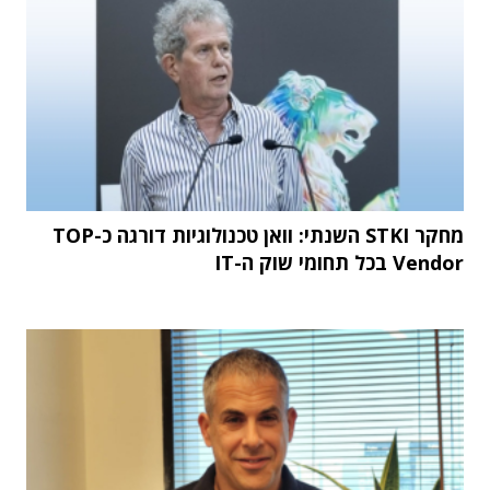
מחקר STKI השנתי: וואן טכנולוגיות דורגה כ-TOP
Vendor בכל תחומי שוק ה-IT