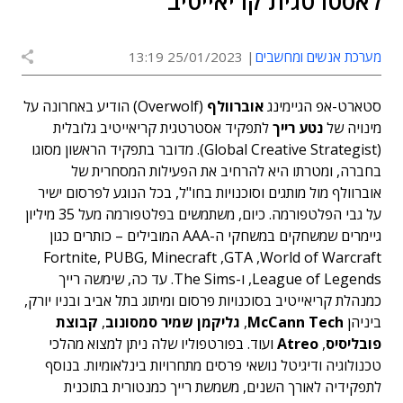
לאסטרטגית קריאייטיב
מערכת אנשים ומחשבים
25/01/2023 13:19
סטארט-אפ הגיימינג
אוברוולף
(Overwolf) הודיע באחרונה על
מינויה של
נטע רייך
לתפקיד אסטרטגית קריאייטיב גלובלית
(Global Creative Strategist). מדובר בתפקיד הראשון מסוגו
בחברה, ומטרתו היא להרחיב את הפעילות המסחרית של
אוברוולף מול מותגים וסוכנויות בחו"ל, בכל הנוגע לפרסום ישיר
על גבי הפלטפורמה. כיום, משתמשים בפלטפורמה מעל 35 מיליון
גיימרים שמשחקים במשחקי ה-AAA המובילים – כותרים כגון
Fortnite, PUBG, Minecraft ,GTA ,World of Warcraft
,League of Legends ו-The Sims. עד כה, שימשה רייך
כמנהלת קריאייטיב בסוכנויות פרסום ומיתוג בתל אביב ובניו יורק,
ביניהן
McCann Tech
,
גליקמן שמיר סמסונוב
,
קבוצת
פובליסיס
,
Atreo
ועוד. בפורטפוליו שלה ניתן למצוא מהלכי
טכנולוגיה ודיגיטל נושאי פרסים מתחרויות בינלאומיות. בנוסף
לתפקידיה לאורך השנים, משמשת רייך כמנטורית בתוכנית