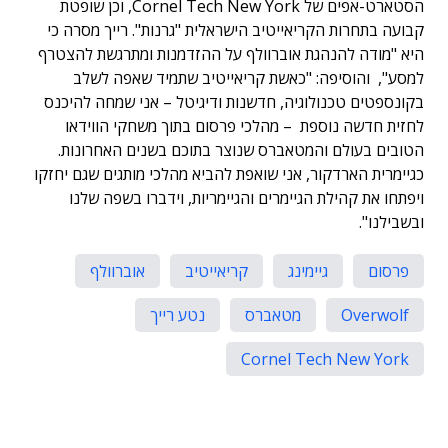
הסטארט-אפים של Cornel Tech New York, וכן שופטת
קבועה בתחרות הקריאייטיב הישראלית "גרנות". רייך מסרה כי
היא "מודה להנהגת אוברוולף על ההזדמנות ומתרגשת להצטרף
למסע", והוסיפה: "כאשת קריאייטיב שתמיד שאפה לשלב
בקונספטים טכנולוגיה, חדשנות ודיגיטל – אני שמחה להיכנס
לחזית חדשה נוספת – מהלכי פרסום בתוך משחקי הווידאו
הטובים בעולם והמטאברס שנוצר בתוכם בשנים האחרונות.
כגיימרית הארדקור, אני שואפת להביא מהלכי מותגים שגם יחזקו
ויפתחו את קהילת הגיימרים והגיימריות, וידברו בשפה שלנו
ובשבילנו".
פרסום
גיימינג
קריאייטיב
אוברוולף
Overwolf
מטאברס
נטע רייך
Cornel Tech New York