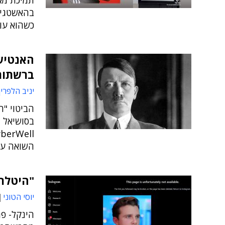
כשהוא עומ
האנטישמ
ברשתות
יניב הלפרין
הביטוי "ה
בסושיאל מ
השואה על
"היטלר 
יוסי הטוני
הינקל- פר