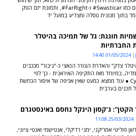
תמיכת מאסק במפלגת הימין הקיצוני הגרמנית AfD, תוך שימוש
בהאשטגים כמו Swasticar# ו-FarRight#, ותמונת יזם הטק
ד בתוך מכונית טסלה ומצדיע במועל יד
יות חוגגת: גל של תמיכה בהיטלר
 החברתיות
01/05/2024 14:40
יטלר צדק" והאדרת הצורר הנאצי כ-"גיבור" מככבים
דיה, במיוחד מאז התקיפה האיראנית - כך לפי
CyberWell ● עוד ממצא: כמעט שאין אכיפה של איסור הכחשת
 תכנים בערבית
הקטן": ג'קסון הינקל נחסם באינסטגרם
25/03/2024 11:08
שן פוליטי אמריקני, ימני רדיקלי, אנטישמי ואנטי-ציוני,