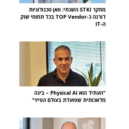
מחקר STKI השנתי: וואן טכנולוגיות
דורגה כ-TOP Vendor בכל תחומי שוק
ה-IT
"העתיד הוא Physical AI – בינה
מלאכותית שפועלת בעולם הפיזי"