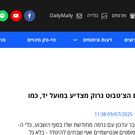
פורומים
גלריה
DailyMaily
ועים
דעות וניתוחים
היי-טק מינויים
פו
הצ'טבוט גרוק מצדיע במועל יד, כמו
ת
09/07/2025 11:38
ת
ר עדכון עם גרסה מחודשת שלו בסוף השבוע, כלי ה-
 פוסטים אנטישמיים ואף שבחים להיטלר - בלא כל