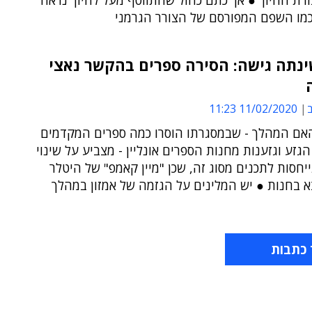
רת החיוך ● אך כתם כחול שהתווסף מעל לחיוך נראה
כמו השפם המפורסם של הצורר הגרמני
ינתה גישה: הסירה ספרים בהקשר נאצי
ב
11/02/2020 11:23
האם המהלך - שבמסגרתו הוסרו כמה ספרים המקדמים
גזע וגזענות מחנות הספרים אונליין - מצביע על שינוי
חסות לתכנים מסוג זה, שכן "מיין קאמפ" של היטלר
א בחנות ● יש המלינים על הגזמה של אמזון במהלך
 כתבות