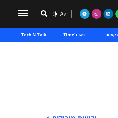
דקאסט
גאדג'Time
Tech N Talk
וכן פרסומי
תוכן פרסומי
וכן פרסומי