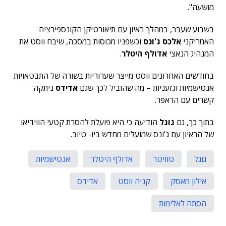
מושעה".
בשבוע שעבר, במהלך ראיון עם תיאורטיקן הקונספירציה
האמריקני
אלכס ג'ונס
וכשפניו מכוסות במסכה, שיבח ווסט את
המנהיג הנאצי
אדולף היטלר
.
בחודשים האחרונים ווסט מייצר שערוריות בשורה של התבטאויות
אנטישמיות וגזעניות – מה שהוביל לכך שגם
אדידס
ניתקה
קשרים עם הראפר.
בתוך כך, גם
גוגל
הודיעה כי היא פועלת להסרת קטעי הווידיאו
של הראיון עם ג'ונס שמועלים מחדש ביו- טיוב.
גוגל
טוויטר
אדולף היטלר
אנטישמיות
אילון מאסק
קניה ווסט
אדידס
הסתה לאלימות