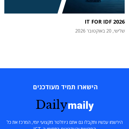
IT FOR IDF 2026
שלישי, 20 באוקטובר 2026
הישארו תמיד מעודכנים
Daily
maily
הירשמו עכשיו ותקבלו גם אתם ניוזלטר מקצועי יומי, המרכז את כל