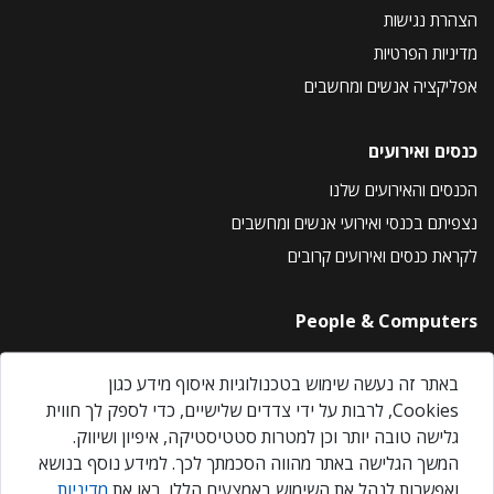
הצהרת נגישות
מדיניות הפרטיות
אפליקציה אנשים ומחשבים
כנסים ואירועים
הכנסים והאירועים שלנו
נצפיתם בכנסי ואירועי אנשים ומחשבים
לקראת כנסים ואירועים קרובים
People & Computers
About Us
באתר זה נעשה שימוש בטכנולוגיות איסוף מידע כגון
Privacy Policy
Cookies, לרבות על ידי צדדים שלישיים, כדי לספק לך חווית
Contact Us
גלישה טובה יותר וכן למטרות סטטיסטיקה, איפיון ושיווק.
Our Events
המשך הגלישה באתר מהווה הסכמתך לכך. למידע נוסף בנושא
ואפשרות לנהל את השימוש באמצעים הללו, ראו את
מדיניות