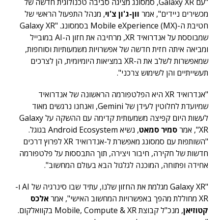
"עם Galaxy XR, סמסונג מציגה סביבה טכנולוגית חדשה של
מכשירים ניידים", אמר
וון-ג'ון צ'וי
, מנהל התפעול הראשי של
חטיבת ה-Mobile eXperience (MX) בסמסונג. "Galaxy XR
שמבוססת על אנדרואיד XR, מרחיבה את חזון ה-AI במובייל
ומביאה איתה חזית חדשה של אפשרויות משמעותיות וסוחפות,
שמאפשרות לשלב את ה-XR במציאות היומיומית, הן לצרכים
תעשייתיים והן לשימוש צרכני".
"אנדרואיד XR היא הפלטפורמה הראשונה של אנדרואיד
שמיועדת לחלוטין לעידן של Gemini, ואנחנו נרגשים מאוד
לעשות היום קפיצה משמעותית קדימה עם ההשקה על Galaxy
XR", אמר
סמיר סמאט
, נשיא Android Ecosystem בגוגל.
"השותפות עם סמסונג מאפשרת ל-אנדרואיד XR לפרוץ דרכים
חדשות של חקירה, חיבור ויצירה, תוך התבססות על פלטפורמה
אחידה ופתוחה, המוכנה לגלגול הבא בעולם המחשוב".
"Galaxy XR מגלמת את החזון שלנו, עתיד שבו סינרגיה של AI ו-
XR מחוללת מהפך באפשרויות המחשוב האישי", אמר
אלכס
קטוזיאן
, מנכ"ל קבוצת Mobile, Compute & XR בקוואלקום.