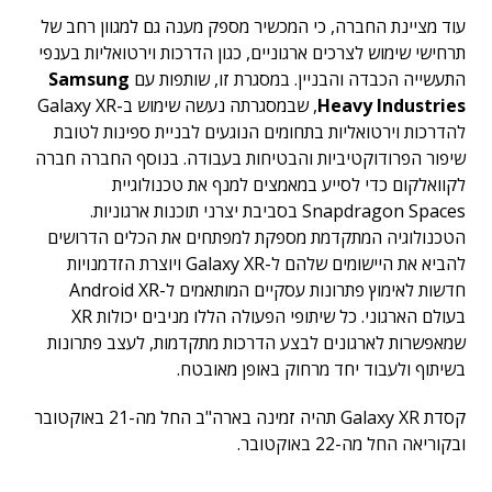
עוד מציינת החברה, כי המכשיר מספק מענה גם למגוון רחב של
תרחישי שימוש לצרכים ארגוניים, כגון הדרכות וירטואליות בענפי
התעשייה הכבדה והבניין. במסגרת זו, שותפות עם
Samsung
Heavy Industries
, שבמסגרתה נעשה שימוש ב-Galaxy XR
להדרכות וירטואליות בתחומים הנוגעים לבניית ספינות לטובת
שיפור הפרודוקטיביות והבטיחות בעבודה. בנוסף החברה חברה
לקוואלקום כדי לסייע במאמצים למנף את טכנולוגיית
Snapdragon Spaces בסביבת יצרני תוכנות ארגוניות.
הטכנולוגיה המתקדמת מספקת למפתחים את הכלים הדרושים
להביא את היישומים שלהם ל-Galaxy XR ויוצרת הזדמנויות
חדשות לאימוץ פתרונות עסקיים המותאמים ל-Android XR
בעולם הארגוני. כל שיתופי הפעולה הללו מניבים יכולות XR
שמאפשרות לארגונים לבצע הדרכות מתקדמות, לעצב פתרונות
בשיתוף ולעבוד יחד מרחוק באופן מאובטח.
קסדת Galaxy XR תהיה זמינה בארה"ב החל מה-21 באוקטובר
ובקוריאה החל מה-22 באוקטובר.