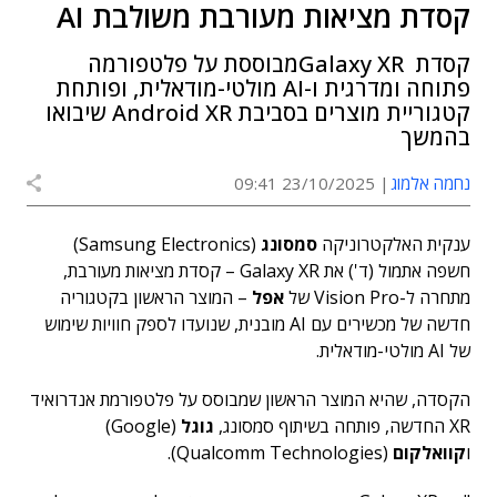
קסדת מציאות מעורבת משולבת AI
קסדת Galaxy XRמבוססת על פלטפורמה
פתוחה ומדרגית ו-AI מולטי-מודאלית, ופותחת
קטגוריית מוצרים בסביבת Android XR שיבואו
בהמשך
נחמה אלמוג
23/10/2025 09:41
ענקית האלקטרוניקה
סמסונג
(Samsung Electronics)
חשפה אתמול (ד') את Galaxy XR – קסדת מציאות מעורבת,
מתחרה ל-Vision Pro של
אפל
– המוצר הראשון בקטגוריה
חדשה של מכשירים עם AI מובנית, שנועדו לספק חוויות שימוש
של AI מולטי-מודאלית.
הקסדה, שהיא המוצר הראשון שמבוסס על פלטפורמת אנדרואיד
XR החדשה, פותחה בשיתוף סמסונג,
גוגל
(Google)
ו
קוואלקום
(Qualcomm Technologies).