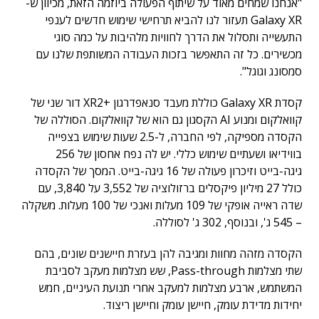
"אנחנו שמחים מאוד על שיתוף הפעולה ביוזמה הזאת, מכיוון ש-
Galaxy XR תעזור לנו להביא תרחישי שימוש חדשים לענפי
התעשייה ותסלול את הדרך לחוויות מלהיבות על כמה סוגי
מכשירים. כל זה התאפשר בזכות העבודה המשותפת שלנו עם
סמסונג וגוגל".
קסדת Galaxy XR כוללת מעבד סנאפדרגון +XR2 דור שני של
קוואלקום ומנוע AI הקסגון גם הוא של קוואלקום. הסוללה של
הקסדה מספיקה, לפי החברה, ל-2.5 שעות שימוש בצפייה
בווידיאו ושעתיים שימוש כללי. יש לה נפח אחסון של 256
גיגה-בייט וזיכרון פעולה של 16 גיגה-בייט. המסך של הקסדה
כולל 27 מיליון פיקסלים ברזולוציה של 3,552 על 3,840, עם
שדה ראייה אופקי של 109 מעלות ואנכי של 100 מעלות. משקלה
– 545 ג', ובנוסף, 302 ג' לסוללה.
הקסדה מזהה מחוות ומגיבה להן בעזרת חיישנים שונים, בהם
שתי מצלמות Pass-through, שש מצלמות מעקב לסביבת
המשתמש, ארבע מצלמות למעקב אחרי תנועת העיניים, חמש
יחידות מדידת עומק, חיישן עומק וחיישן ריצוד.