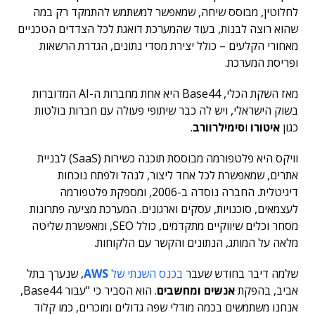
לחלוטין, מבוסס שיחה, שמאפשר למשתמש להתמקד רק במה
שהוא רוצה לבנות, בעוד שהמערכת דואגת לכל הצדדים הטכניים
מאחורי הקלעים – כולל יצירת מסדי נתונים, הגדרת הרשאות
ופריסת המערכת.
מאז השקת הכלי, Base44 היא אחת מחברות ה-AI המדוברות
בשוק הישראלי, ויש לה כבר שיתופי פעולה עם חברות בולטות
כגון
איטורו
ו
סימילרוורב
.
וויקס היא פלטפורמה מבוססת תוכנה כשירות (SaaS) לבניית
אתרים, שמאפשרת לכל אחד ליצור, לנהל ולפתח נוכחות
דיגיטלית. החברה נוסדה ב-2006, ומספקת פלטפורמה
לעצמאים, סוכנויות, עסקים וארגונים. המערכת מציעה פתרונות
מסחר וכלים שיווקיים מתקדמים, כולל SEO, ומאפשרת שליטה
מלאה על המותג, הנתונים והקשר עם הלקוחות.
שלמה דיבר בחודש שעבר
בכנס השנתי של
AWS
, שנערך בתל
אביב, בהפקת
אנשים ומחשבים
. הוא הסביר כי "עבור Base44,
אנחנו משתמשים בכמה מודלי שפה גדולים ומוכרים, כמו קלוד