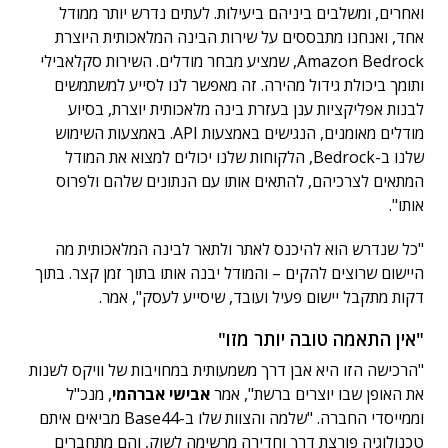
ואחרים, ומשלבים ביניהם ביעילות. לעתים נדרש יותר ממודל
אחד, ואנחנו מתבססים על שירות הבינה המלאכותית היוצרת
Amazon Bedrock, שמציע מבחר מודלים. השירות סקלאבילי
ותומך ביכולת גידול מהירה. זה מאפשר לנו לסייע למשתמשים
לבנות אפליקציות ענן בעזרת בינה מלאכותית יוצרת, בסיוע
מודלים מאומנים, הנגישים באמצעות API. באמצעות השימוש
שלנו ב-Bedrock, הלקוחות שלנו יכולים למצוא את המודל
המתאים לצרכיהם, להתאים אותו עם הנתונים שלהם ולפרוס
אותו".
"כל שנדרש הוא להיכנס לאתר ולתאר לבינה המלאכותית מה
היישום שרוצים להקים – והמודל יבנה אותו בתוך זמן קצר. בתוך
דקות מתקבל יישום פעיל ועובד, שיסייע לעסק", אמר.
"אין התאמה טובה יותר מזו"
"הרכישה הזו היא אבן דרך משמעותית במחויבות של וויקס לשנות
את האופן שבו יוצרים ברשת", אמר
אבישי אברהמי
, מנכ"ל
וממייסדי החברה. "שלמה והצוות שלו ב-Base44 מביאים איתם
טכנולוגיה פורצת דרך וחדירה מרשימה לשוק, והם מתחברים