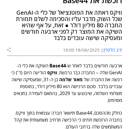
רוכשת את Base44
וויקס ראתה את הפוטנציאל של כלי ה-GenAI
שכל השוק מדבר עליו והסכימה לשלם תמורת
החברה 80 מיליון דולר ● זאת, על אף שהיא
השיקה את המוצר רק לפני ארבעה חודשים
ומעסיקה שישה עובדים בלבד
יניב הלפרין
18/06/2025 16:00
ארבעה חודשים בלבד לאחר ש-
Base44
השיקה את כלי ה-
GenAI שלה – החברה כבר נרכשת.
וויקס
הודיעה היום (ד') כי
רכשה את החברה של
מאור שלמה
בן ה-31, שמעסיקה שישה
עובדים בלבד. סכום הרכישה הוא 80 מיליון דולר, בתוספת
תשלומי השלמה, שיבוצעו עד 2029, בהתאם לעמידה בתנאים
מסוימים.
כחלק מההסכם, Base44 תישאר חברה עצמאית בתוך וויקס.
בחברה הרוכשת חוזים כי הרכישה תרחיב משמעותית את קהל
המשתמשים שלה ברחבי העולם.