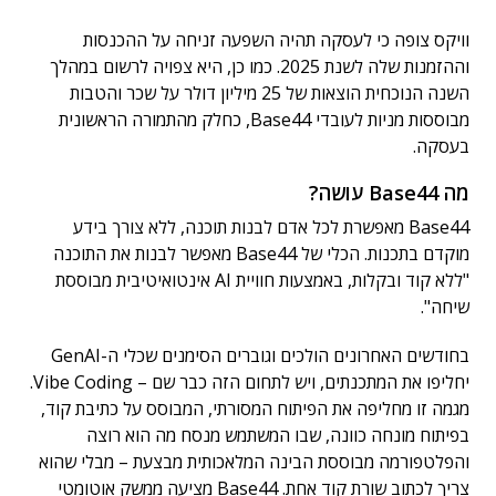
וויקס צופה כי לעסקה תהיה השפעה זניחה על ההכנסות
וההזמנות שלה לשנת 2025. כמו כן, היא צפויה לרשום במהלך
השנה הנוכחית הוצאות של 25 מיליון דולר על שכר והטבות
מבוססות מניות לעובדי Base44, כחלק מהתמורה הראשונית
בעסקה.
מה Base44 עושה?
Base44 מאפשרת לכל אדם לבנות תוכנה, ללא צורך בידע
מוקדם בתכנות. הכלי של Base44 מאפשר לבנות את התוכנה
"ללא קוד ובקלות, באמצעות חוויית AI אינטואיטיבית מבוססת
שיחה".
בחודשים האחרונים הולכים וגוברים הסימנים שכלי ה-GenAI
יחליפו את המתכנתים, ויש לתחום הזה כבר שם – Vibe Coding.
מגמה זו מחליפה את הפיתוח המסורתי, המבוסס על כתיבת קוד,
בפיתוח מונחה כוונה, שבו המשתמש מנסח מה הוא רוצה
והפלטפורמה מבוססת הבינה המלאכותית מבצעת – מבלי שהוא
צריך לכתוב שורת קוד אחת. Base44 מציעה ממשק אוטומטי