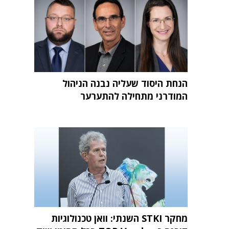
הנחת היסוד שעליה נבנה הניהול
המודרני מתחילה להתערער
מחקר STKI השנתי: וואן טכנולוגיות