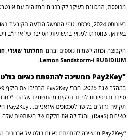
מבוססת, המכוונת בעיקר לקורבנות המזוהים עם אינטרסי
באיראן, שמטרתו לפגוע בתשתיות הסייבר של ארה"ב וישר
הקבוצה זכתה לשמות נוספים ובהם:
חתלתול שועלי
,
חת
RUBIDIUM
ו-
Lemon Sandstorm
.
"Pay2Key ממשיכה להתפתח כאיום בולט על ארגונים מערביים"
במהלך שנת 2025, חברי ay2Key
תקיפה 
כשירות (RaaS), והגדילה את חלקם של השותפים שלה בתוכנית חלוקת הרווחים".
"Pay2Key ממשיכה להתפתח כאיום בולט על ארגוני