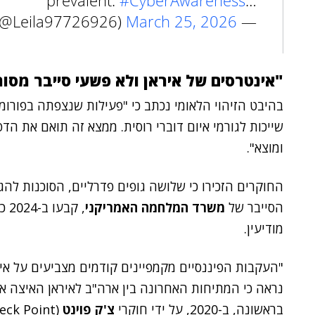
prevalent.
#CyberAwareness
…
March 25, 2026
— ByteSec1401 Efshagari (@Leila97726926)
"אינטרסים של איראן ולא פשעי סייבר מסור
שייכות לגורמי איום דוברי רוסית. ממצא זה תואם את ה
ומוצא".
החוקרים הזכירו כי שלושה גופים פדרליים, הסוכנות להג
הסייבר של
משרד המלחמה האמריקני
מודיעין.
"העקבות הפיננסיים מקמפיינים קודמים מצביעים על אינט
נראה כי המתיחות האחרונה בין ארה"ב לאיראן האיצה א
בראשונה, ב-2020, על ידי חוקרי
צ'ק פוינט