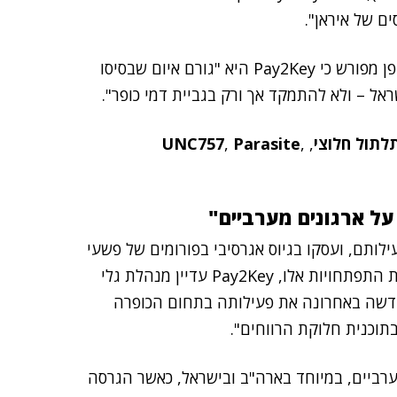
ם של איראן".
באוגוסט 2024, פרסמו גופי הממשל הודעה הקובעת באופן מפורש כי Pay2Key היא "גורם איום שבסיסו
אל – ולא להתמקד אך ורק בגביית דמי כופר".
לתול חלוצי
,
,
Parasite
,
UNC757
P הרחיבו את היקף פעילותם, ועסקו בגיוס אגרסיבי בפורומים של פשעי
סייבר ובניסיונות למכור חלקים מהתשתית שלהם. "למרות התפתחויות אלו, Pay2Key עדיין מנהלת גלי
גדולים בקשר לסכסוכים איראניים… Pay2Key חידשה באחרונה את פעילותה בתחום הכופרה
ם מערביים, במיוחד בארה"ב ובישראל, כאשר הגרסה