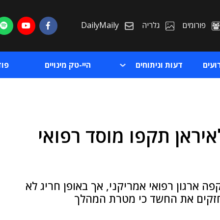
פורומים
גלריה
DailyMaily
ועים
דעות וניתוחים
היי-טק מינויים
פו
יראן תקפו מוסד רפואי
ת
ת
Pay2Key האיראנית תקפה ארגון רפואי אמריקני, אך באופן חריג לא
חזקים את החשד כי מטרת המהלך