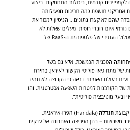
קמפיינים קודמים, ביכולות התחמקות, ביצוע
אות אמריקני חושפת כמה חריגות מפעילותה
בדה שהם לא קצרו נתונים… הניסיון למכור את
202, בשילוב קשרים עם גורמי איום דוברי רוסית, מעלים שאלות לא
פתורות לגבי הבעלות הנוכחית, השליטה התפעולית והמסלול העתידי של פלטפורמת ה-RaaS של
תחותה הטכנית הנמשכת, אלא גם בשל
של מתח גיאו-פוליטי הקשור לאיראן. בחירת
עים בעולם האמיתי. נראה כי הקבוצה לא תמיד
ות של הקורבנות למטרות השפעה אסטרטגית. זהו
חנדלה
(Handala) הפרו-איראנית.
בר משבשות – בהן הפריצה האחרונה אל ענקית