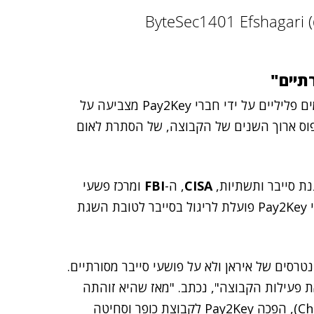
תיים"
בהיבט הזיהוי הלאומי נכתב כי "פעילות שנצפתה בפורומים פליליים על ידי חברי Pay2Key מצביעה על
דפוס ארוך השנים של הקבוצה, של הסתרת לאום
נת סייבר ותשתיות,
CISA
, ה-
FBI
ומרכז פשעי
, קבעו ב-2024 כי Pay2Key פועלת לריגול בסייבר לטובת השגת
רסים של איראן ולא על פושעי סייבר מסורתיים.
ת פעילות הקבוצה", נכתב. "מאז שהיא זוהתה
(Check Point), הפכה Pay2Key לקבוצת כופר וסחיטה