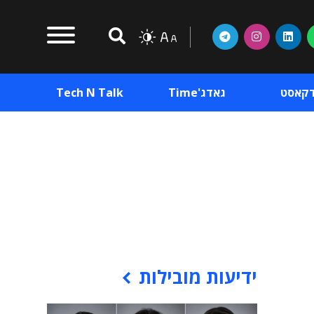
דקאסט
גאדג'Time
Tech N Talk
וכן פרסומי
תוכן פרסומי
וכן פרסומי
ידיעות מובילות