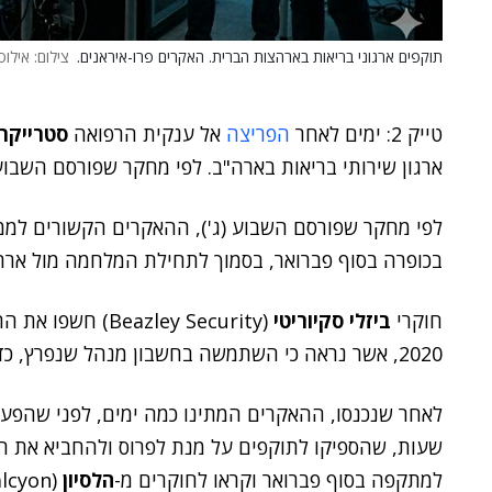
תוקפים ארגוני בריאות בארהצות הברית. האקרים פרו-איראנים.
צילום: אילוס
טייק 2: ימים לאחר
הפריצה
אל ענקית הרפואה
סטרייקר
ארגון שירותי בריאות בארה"ב. לפי מחקר שפורסם השבוע (
לפי מחקר שפורסם השבוע (ג'), ההאקרים הקשורים לממש
בכופרה בסוף פברואר, בסמוך לתחילת המלחמה מול ארה
חוקרי
ביזלי סקיוריטי
(Beazley Security) חשפו את התוקפים:
2020, אשר נראה כי השתמשה בחשבון מנהל שנפרץ, כדי להשיג גישה לארגון המותקף.
לאחר שנכנסו, ההאקרים המתינו כמה ימים, לפני שהפע
שעות, שהספיקו לתוקפים על מנת לפרוס ולהחביא את הקב
למתקפה בסוף פברואר וקראו לחוקרים מ-
הלסיון
(Halcyon) לסייע בחקר הנוזקה.