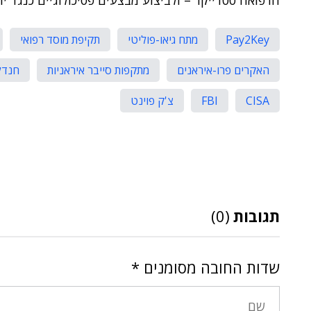
הרפואה סטרייקר – ולביצוע מבצעים פסיכולוגיים כנגד יר
Pay2Key
מתח גיאו-פוליטי
תקיפת מוסד רפואי
האקרים פרו-איראנים
מתקפות סייבר איראניות
חנדל
CISA
FBI
צ'ק פוינט
תגובות
(0)
שדות החובה מסומנים
*