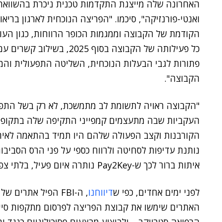
האחרונה שלה מייצגת התקדמות טכנית ניכרת בהשוואה ל
ואנטי-פורנזיקה", סיכמו. "הפריצה הנוכחית לארגון ברי
הקודמת של הקבוצה וממגמות הכופר הרווחות, כגון העו
כל פעילותה של הקבוצה בסוף 5
הקבוצה".
"הקבוצה ראויה לתשומת לב מתמשכת, לא רק בשל התפ
העקביות שבה מתעצמים קמפייני התקיפה שלה בתקופות 
הקורבנות וקצב הפעולה שלהם היו תמיד בהתאמה לאירו
נותנת עדיפות לסחיטה ולרווח כספי על פני הרס הסביב
איתות ברור לכך ש-Pay2Key נותרה איום פעיל, בלתי צפוי ובעל מוטיבציה פוליטית".
לפני ימים אחדים, כפי ש
דיווחנו
, ה-FBI הפיל אתרים של קבוצת
האתרים שימשו את קבוצת הפריצה לפרסום מתקפות סיי