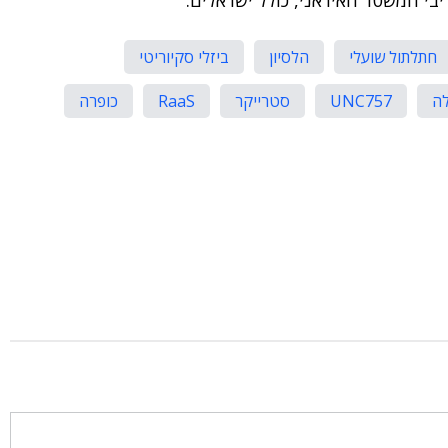
יבי המשטר האיראני, כולל ישראלים.
חתלתול שועלי
הלסיון
ביזלי סקיוריטי
ה
UNC757
סטרייקר
RaaS
כופרה