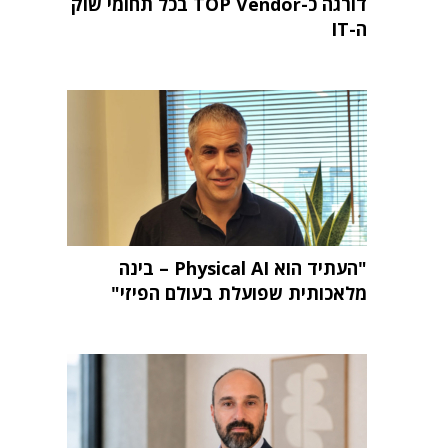
דורגה כ-TOP Vendor בכל תחומי שוק
ה-IT
"העתיד הוא Physical AI – בינה
מלאכותית שפועלת בעולם הפיזי"