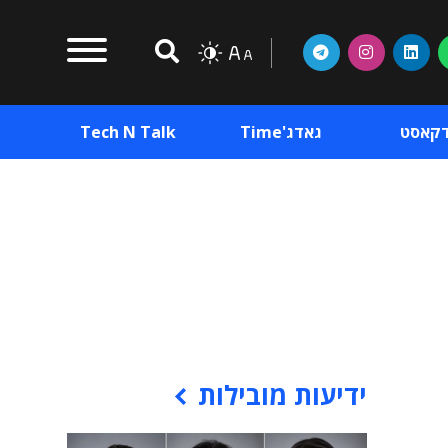
דקאסט
גאדג'Time
Tech N Talk
וכן פרסומי
תוכן פרסומי
וכן פרסומי
ידיעות מובילות