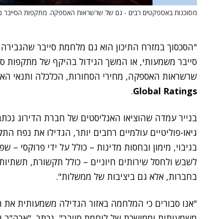
מסוכנות באספקטים רבים - גם של שרשראות האספקה. מתקפות הסייבר מאי
"הסכסוך במזרח התיכון הוא גם מלחמת סייבר שהגבירה את
סייבר משמעותי, או המשך הגידול בהיקף של מתקפות סי
שרשראות האספקה, מחירי הסחורות, הכלכלה ותנאי האשר
.
Global Ratings
בנייר עמדה שהוציאו האנליסטים של חברת הדירוג נכת
גיאו-פוליטיים עולמיים רחבים יותר, הגדילו את נפח ה
בגיבוי, מימון ובחסות מדינות – כולל על ידי פרוקסי – ש
לשבש ולחסל שירותים חיוניים – כולל תקשורת, תשתיות 
בחברות, אלא גם ביציבות של ממשלות".
"אנו סבורים כי המלחמה באזור הגדילה משמעותית את הסי
משמעותית וממושכת של לוחמת סייבר", נכתב. "ארה"ב ו