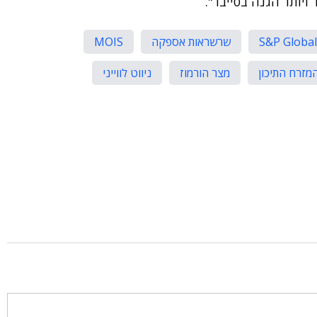
ויותר הגנה בסייבר".
S&P Global
שרשראות אספקה
MOIS
מזרח התיכון
מצר הורמוז
ניווט לווייני