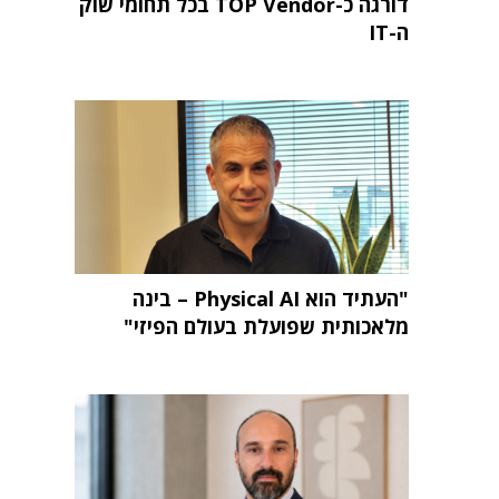
דורגה כ-TOP Vendor בכל תחומי שוק
ה-IT
"העתיד הוא Physical AI – בינה
מלאכותית שפועלת בעולם הפיזי"