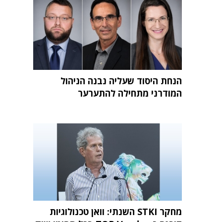
הנחת היסוד שעליה נבנה הניהול
המודרני מתחילה להתערער
מחקר STKI השנתי: וואן טכנולוגיות