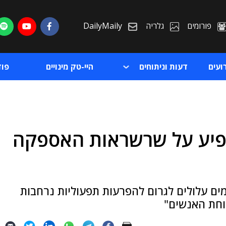
פורומים
גלריה
DailyMaily
ועים
דעות וניתוחים
היי-טק מינויים
פו
שפיע על שרשראות האספקה
ת
ת
ל S&P Global Ratings: "האיומים עלולים לגרום להפרעות תפעוליות נרחבות
ווחת האנשים"