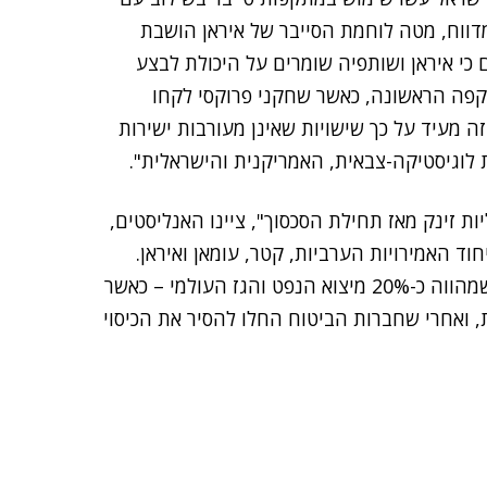
דווח, מטה לוחמת הסייבר של איראן הושבת
ם כי איראן ושותפיה שומרים על היכולת לבצע
תקפה הראשונה, כאשר שחקני פרוקסי לקחו
ה מעיד על כך שישויות שאינן מעורבות ישירות
ת לוגיסטיקה-צבאית, האמריקנית והישראלית".
יות זינק מאז תחילת הסכסוך", ציינו האנליסטים,
מ-1,100 ספינות מסחר באיחוד האמירויות הערביות, קטר, עומאן ואיראן.
התקפות אלו מאיימות על ניווט מדויק דרך מצר הורמוז, שמהווה כ-20% מיצוא הנפט והגז העולמי – כאשר
 ואחרי שחברות הביטוח החלו להסיר את הכיסוי