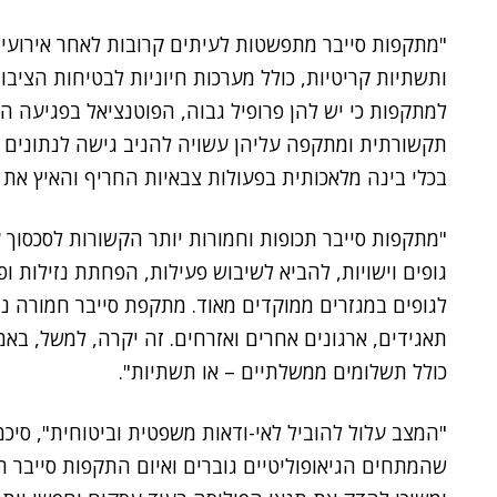
"מתקפות סייבר מתפשטות לעיתים קרובות לאחר אירועים
ותשתיות קריטיות, כולל מערכות חיוניות לבטיחות הציבור
למתקפות כי יש להן פרופיל גבוה, הפוטנציאל בפגיעה 
תקשורתית ומתקפה עליהן עשויה להניב גישה לנתונים אי
בכלי בינה מלאכותית בפעולות צבאיות החריף והאיץ את א
"מתקפות סייבר תכופות וחמורות יותר הקשורות לסכסוך 
גופים וישויות, להביא לשיבוש פעילות, הפחתת נזילות ופג
לגופים במגזרים ממוקדים מאוד. מתקפת סייבר חמורה נ
תאגידים, ארגונים אחרים ואזרחים. זה יקרה, למשל, באמ
כולל תשלומים ממשלתיים – או תשתיות".
"המצב עלול להוביל לאי-ודאות משפטית וביטוחית", סיכמ
שהמתחים הגיאופוליטיים גוברים ואיום התקפות סייבר ר