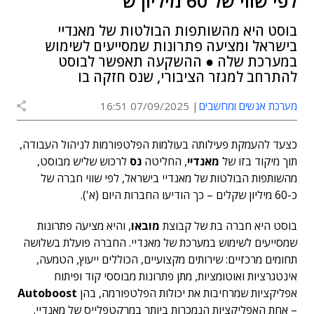
לפי שווי של 60 מיליון ש'
בוסט היא מהשותפות הבולטות של מאנדיי
בישראל ומציעה פתרונות שמסייעים לשימוש
במערכת שלה ● ההשקעה תאפשר לבוסט
להתרחב למגזר הציבורי, שנס חזקה בו
מערכת אנשים ומחשבים
07/09/2025 16:51
כצעד להעמקת פעילותה בעולמות הפלטפורמות לניהול העבודה,
תוך מיקוד בזו של
מאנדיי
, החליטה
נס
לרכוש שליש מבוסט,
מהשותפות הבולטות של מאנדיי בישראל, לפי שווי חברה של
כ-60 מיליון שקלים – כך הודיעו החברות היום (א').
בוסט היא חברה בת של קבוצת
מובאו
, והיא מציעה פתרונות
שמסייעים לשימוש במערכת של מאנדיי. החברה פועלת בשלושה
תחומים מרכזיים: שירותים מקצועיים, הכוללים ייעוץ, הטמעה,
אינטגרציות ואוטומציות, מתן פתרונות מבוססי קוד ופיתוח
אפליקציות שמרחיבות את יכולות הפלטפורמה, בהן
Autoboost
– אחת האפליקציות הנמכרות ביותר במרקטפלייס של מאנדיי.