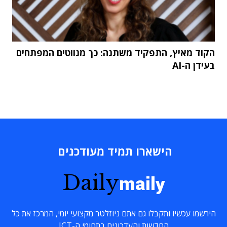
הקוד מאיץ, התפקיד משתנה: כך מנווטים המפתחים
בעידן ה-AI
הישארו תמיד מעודכנים
Daily
maily
הירשמו עכשיו ותקבלו גם אתם ניוזלטר מקצועי יומי, המרכז את כל
החדשות והעדכונים בתחומי ה-ICT