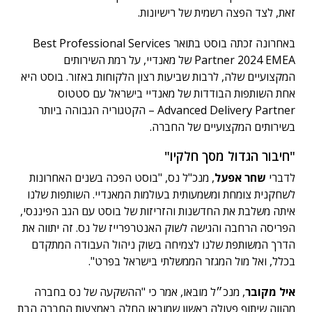
זאת, לצד הפצה רשמית של רישיונות.
באחרונה זכתה בוסט בתואר Best Professional Services
Partner 2024 EMEA של מאנדיי, על רמת השירותים
המקצועיים שלה, לרבות שביעות רצון הלקוחות באזור. בוסט היא
אחת השותפות הבודדות של מאנדיי בישראל עם סטטוס
Advanced Delivery Partner – הקטגוריה הגבוהה ביותר
בשירותים המקצועיים של החברה.
"חיבור הגדול מסך חלקיו"
לדברי
שחר אפעל
, מנכ"ל נס, "בוסט הפכה בשנים האחרונות
לשחקנית צומחת ומשמעותית בעולמות המאנדיי. השותפות שלנו
איתה משלבת את החדשנות והזריזות של בוסט עם הגב הפיננסי,
הפריסה הרחבה והגישה לשוק האנטרפרייז של נס. זה יתווה את
הדרך המשותפת שלנו לצמיחה בשוק ניהול העבודה המתקדם
בכלל, ואל מול המגזר הממשלתי בישראל בפרט".
איל מקובר
, מנכ״ל מובאו, אמר כי "ההשקעה של נס בחברה
מהווה שיתוף פעולה ראשון שמובאו החלה באמצעות החברה הבת