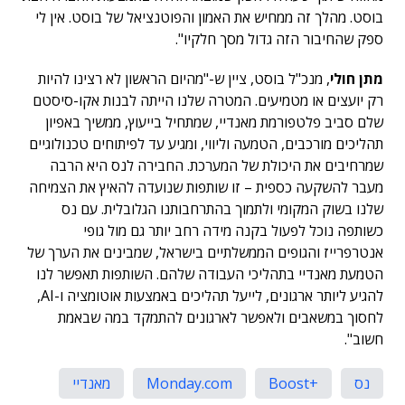
בוסט. מהלך זה ממחיש את האמון והפוטנציאל של בוסט. אין לי
ספק שהחיבור הזה גדול מסך חלקיו".
מתן חולי
, מנכ"ל בוסט, ציין ש-"מהיום הראשון לא רצינו להיות
רק יועצים או מטמיעים. המטרה שלנו הייתה לבנות אקו-סיסטם
שלם סביב פלטפורמת מאנדיי, שמתחיל בייעוץ, ממשיך באפיון
תהליכים מורכבים, הטמעה וליווי, ומגיע עד לפיתוחים טכנולוגיים
שמרחיבים את היכולת של המערכת. החבירה לנס היא הרבה
מעבר להשקעה כספית – זו שותפות שנועדה להאיץ את הצמיחה
שלנו בשוק המקומי ולתמוך בהתרחבותנו הגלובלית. עם נס
כשותפה נוכל לפעול בקנה מידה רחב יותר גם מול גופי
אנטרפרייז והגופים הממשלתיים בישראל, שמבינים את הערך של
הטמעת מאנדיי בתהליכי העבודה שלהם. השותפות תאפשר לנו
להגיע ליותר ארגונים, לייעל תהליכים באמצעות אוטומציה ו-AI,
לחסוך במשאבים ולאפשר לארגונים להתמקד במה שבאמת
חשוב".
נס
+Boost
Monday.com
מאנדיי