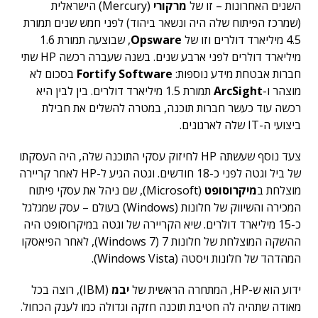
השנים האחרונות – זו של
מרקורי
(Mercury) הישראלית
(שמרכז הפיתוח שלה היה ונשאר ביהוד) לפני חמש שנים תמורת
4.5 מיליארד דולרים וזו של
Opsware
,
שבוצעה תמורת 1.6
מיליארד דולרים לפני ארבע שנים. בשנה שעברה רכשה HP שתי
חברות אבטחת מידע נוספות:
Fortify Software
בסכום לא
מוצהר ו-
ArcSight
תמורת 1.5 מיליארד דולרים. בין לבין היא
רכשה עוד כעשר חברות תוכנה, במטרה להשלים את חבילת
ביצועי ה-IT שלה לארגונים.
צעד נוסף שעשתה HP לחיזוק עסקי התוכנה שלה, היה העסקתו
של ביל וגטה לפני כ-18 חודשים. וגטה הגיע ל-HP לאחר קריירה
מוצלחת ב
מיקרוסופט
(Microsoft), שם ניהל את עסקי פיתוח
המכירה והשיווק של חלונות (Windows) בעולם – עסק שמגלגל
כ-15 מיליארד דולרים. שיא הקריירה של וגטה במיקרוסופט היה
ההשקה המוצלחת של חלונות 7 (Windows 7), לאחר הפיאסקו
המהדהד של חלונות ויסטה (Windows Vista).
ידוע הוא ש-HP, המתחרה הראשית של
יבמ
(IBM), רוצה בכל
מאודה שתהיה לה חטיבת תוכנה חזקה וגדולה כמו לענק הכחול.