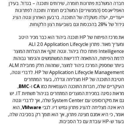
חברה המשלבת פתרונות חומרה, שירותים ותוכנה – בגדול. בעידן
האפליאנסס (המכשירים) המשלבים חומרה ותוכנה לפתרונות
ייעודיים, יעלה משקלה של התוכנה. ברבעון האחרון וגטה הציג
גידול של 28% בהכנסות וגם בשביעות רצון הלקוחות.
את מרכז הפיתוח של HP תוכנה ביהוד הוא כבר מכיר היטב
ומעריך מאוד. פתרון ALI 2.0 Application Lifecycle
Intelligence פותח כולו ביהוד. וגטה זוקף את הצלחת המוצר
לרמת הפיתוח, ההתאמה לדרישות המשתמשים והגימור גבוהות
ביותר שמספק המרכז ביהוד למוצר, שמהווה חלק מחבילת ALM
Application Lifecycle Management של HP. לדברי וגטה,
חטיבת התוכנה של HP מצליחה וגדלה, בעוד המתחרים
העיקריים שלה, חברות התוכנה העצמאיות כמו
CA
ו-
BMC
,
מראות נסיגה במכירת המוצרים המתחרים בניהול תשתיות IT. יש
גם את מיקרוסופט עם System Center שלה, אך לדברי וגטה
היא אינה מצליחה להציג פתרון גמיש דיו. לגבי
VMware
, הוא
אומר, כי היא אמנם מציגה פתרון, אך הוא תומך רק בסביבה שלה,
בעוד ש-HP עובדת עם כל הסביבות.