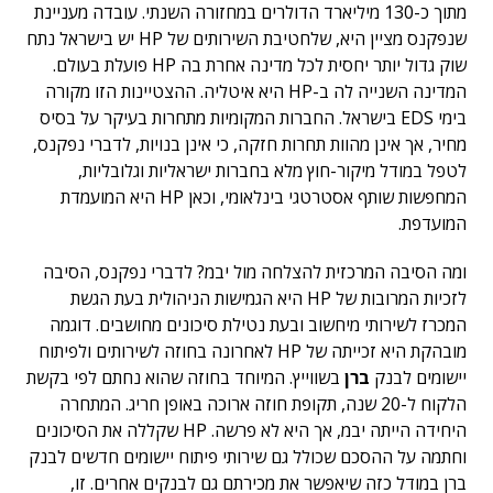
מתוך כ-130 מיליארד הדולרים במחזורה השנתי. עובדה מעניינת
שנפקנס מציין היא, שלחטיבת השירותים של HP יש בישראל נתח
שוק גדול יותר יחסית לכל מדינה אחרת בה HP פועלת בעולם.
המדינה השנייה לה ב-HP היא איטליה. ההצטיינות הזו מקורה
בימי EDS בישראל. החברות המקומיות מתחרות בעיקר על בסיס
מחיר, אך אינן מהוות תחרות חזקה, כי אינן בנויות, לדברי נפקנס,
לטפל במודל מיקור-חוץ מלא בחברות ישראליות וגלובליות,
המחפשות שותף אסטרטגי בינלאומי, וכאן HP היא המועמדת
המועדפת.
ומה הסיבה המרכזית להצלחה מול יבמ? לדברי נפקנס, הסיבה
לזכיות המרובות של HP היא הגמישות הניהולית בעת הגשת
המכרז לשירותי מיחשוב ובעת נטילת סיכונים מחושבים. דוגמה
מובהקת היא זכייתה של HP לאחרונה בחוזה לשירותים ולפיתוח
יישומים לבנק
ברן
בשווייץ. המיוחד בחוזה שהוא נחתם לפי בקשת
הלקוח ל-20 שנה, תקופת חוזה ארוכה באופן חריג. המתחרה
היחידה הייתה יבמ, אך היא לא פרשה. HP שקללה את הסיכונים
וחתמה על ההסכם שכולל גם שירותי פיתוח יישומים חדשים לבנק
ברן במודל כזה שיאפשר את מכירתם גם לבנקים אחרים. זו,