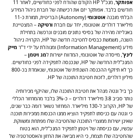
אפותקר
, מנכ"ל HP הקודם שהודח לפני כחודשיים, לאחר 11
חודשים בלבד. אפותקר יזם את רכישתה של חברת ניהול המידע
הבלתי מובנה
אוטונומי
(Autonomy) הבריטית, תמורת כ-11
מיליארד דולרים. אוטונומי, יחד עם חברת
ורטיקה
– המצטיינת
באנליזה מהירה של בסיסי נתונים מובנים ונרכשה בתחילת
השנה, משמשת כבסיס לחטיבה חדשה של HP, הקרויה ניהול
מידע (Information Management) ומנוהלת על ידי ד"ר
מייק
לינץ'
, מייסדה של אוטונומי, המדווח ישירות ל
מג ויטמן
–
המנכ"לית החדשה של HP, שנכנסה לתפקידה לפני כחודשיים.
כך לא תיזקף ההכנסה השנתית של אוטונומי, שנאמדת בכ-800
מיליון דולרים, לזכות חטיבת התוכנה של HP.
כך ביל וגטה מנהל את חטיבת התוכנה שלו, שהיקף מכירותיה
נותר סביב 3.8 מיליארד דולרים – כ-3% בלבד מהמחזור הכללי
של HP, הקרוב ל-130 מיליארד. המחזור נשאר דומה כבר שנים,
כי וגטה עם כניסתו לתפקיד הוציא ממנו הכנסות ממכירות תוכנה
שאינן ישירות ממוצרי התוכנה שהחטיבה שלו מפתחת ומשווקת.
עכשיו, עם כניסתה של ויטמן לתפקיד המנכ"לית, הוא בטוח
שהחטיבה שלו תצמח, כי היא מביאה את החזון והאסטרטגיה של