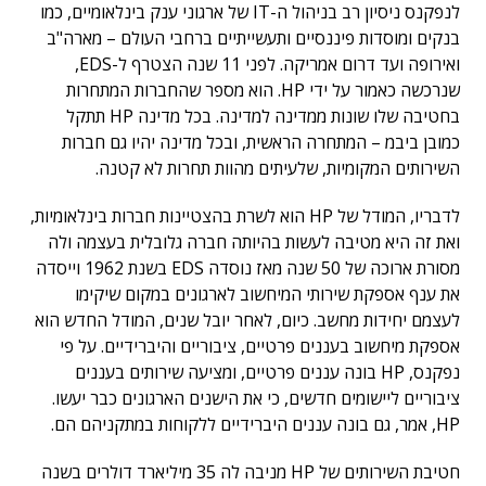
לנפקנס ניסיון רב בניהול ה-IT של ארגוני ענק בינלאומיים, כמו
בנקים ומוסדות פיננסיים ותעשייתיים ברחבי העולם – מארה"ב
ואירופה ועד דרום אמריקה. לפני 11 שנה הצטרף ל-EDS,
שנרכשה כאמור על ידי HP. הוא מספר שהחברות המתחרות
בחטיבה שלו שונות ממדינה למדינה. בכל מדינה HP תתקל
כמובן ביבמ – המתחרה הראשית, ובכל מדינה יהיו גם חברות
השירותים המקומיות, שלעיתים מהוות תחרות לא קטנה.
לדבריו, המודל של HP הוא לשרת בהצטיינות חברות בינלאומיות,
ואת זה היא מטיבה לעשות בהיותה חברה גלובלית בעצמה ולה
מסורת ארוכה של 50 שנה מאז נוסדה EDS בשנת 1962 וייסדה
את ענף אספקת שירותי המיחשוב לארגונים במקום שיקימו
לעצמם יחידות מחשב. כיום, לאחר יובל שנים, המודל החדש הוא
אספקת מיחשוב בעננים פרטיים, ציבוריים והיברידיים. על פי
נפקנס, HP בונה עננים פרטיים, ומציעה שירותים בעננים
ציבוריים ליישומים חדשים, כי את הישנים הארגונים כבר יעשו.
HP, אמר, גם בונה עננים היברידיים ללקוחות במתקניהם הם.
חטיבת השירותים של HP מניבה לה 35 מיליארד דולרים בשנה