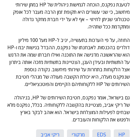
לטענת נפקנס, הוכחה לגמישות ניהולית של HP במתן שירותי
מיחשוב, כי שני עשורים היא תקופת זמן הרבה מעבר לכל אופק
טכנולוגי שניתן לחיזוי – אף לא על ידי חברת מחקר גדולה
ומתקדמת ככל שתהיה.
החוזה, על פי הערכות בתעשייה, יניב ל-HP מעל 100 מיליון
דולרים בהכנסות. לאבחנתו של נפקנס, ההבדל בגישות יבמ ו-HP
הוא שהראשונה מדגישה את התוכנה ואילו חברתו שמה את הדגש
על התשתיות ובעידן הענן, הצטיינות בתשתיות מזכה אותה ביתרון
אצל הלקוחות בתחרות על שירותי מיחשוב. נקודה נוספת
שנפקנס מעלה, היא יכולת הקשבה מעולה של מנהלי חטיבת
השירותים של HP ללקוחותיהם הקיימים והפוטנציאליים.
גם בישראל, אומר נפקנס, חטיבת השירותים של HP, בניהולה
של ריקי אביב, מצטיינת בהקשבה ללקוחותיה. בכלל, נפקנס מלא
שבחים לפעילות המוצלחת בישראל. הוא אוהב לבקר בארץ
ולפגוש את הלקוחות והעובדים.
HP
EDS
מרקורי
ריקי אביב