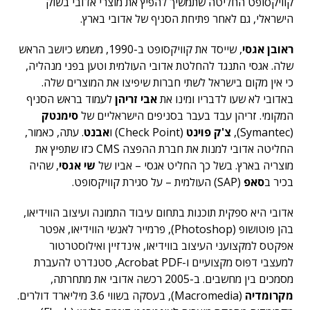
קוויקסופט החליטה שתמשיך להפיץ את מוצרי אדובי בשוק
הישראלי, גם לאחר פתיחת הסניף של אדובי בארץ.
ראובן אגסי
, שייסד את קוויקסופט ב-1990, משמש כיושב הראש
שלה. אגסי התנגד להחלטת אדובי העולמית וטען בפני מנהליה,
כי אין מקום בישראל לשתי חברות שיפיצו את המוצרים שלה.
באדובי לא שעו לדבריו ומינו את
אבי זריהן
לעמוד בראש הסניף
המקומי. זריהן עבד בעבר בסניפים הישראליים של
סימנטק
(Symantec),
צ'ק פוינט
(Check Point) ו
אבנט
. עתה, כאמור,
החליטה אדובי למנות את חברת ההפצה CMS כזו שתפיץ את
מוצריה בארץ. בשל כך החליט אגסי – אביו של
שי אגסי
, שהיה
בכיר ב
סאפ
(SAP) העולמית – על סגירת קוויקסופט.
אדובי היא ספקית תוכנות בתחום עיבוד התמונה ועיצוב הווידיאו,
בהן פוטושופ (Photoshop), פרמייר לאנשי הווידיאו, אפטר
אפקטס למקצועני העיצוב בווידיאו, אינדזיין ואילוסטרטור
למעצבי דפוס מקצועיים ו-Acrobat PDF, סטנדרט להעברת
מסמכים בין מחשבים. ב-2005 רכשה אדובי את מתחרתה,
מקרומדיה
(Macromedia), בעסקה בשווי 3.6 מיליארד דולרים.