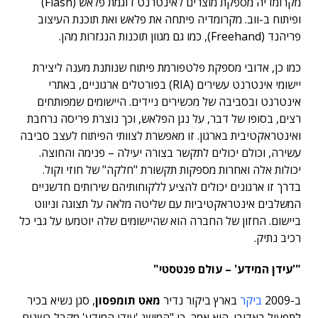
מקרומדיה מספקת מוצרים לאינטרנט דוגמת פלאש (Flash)
ופיתוח ב-ווב. מקרומדיה פיתחה את פלאש ואת תוכנת העיצוב
פריהנד (Freehand), כמו גם מגוון תוכנות הנגזרות מהן.
כמו כן, אדובי מספקת פלטפורמת פיתוח שנותנת מענה ליצירת
יישומי אינטרנט עשירים (RIA) בפורטלים ארגוניים, באתרי
אינטרנט ובסביבה של מכשירים ניידים. היישומים שמפותחים
רצים, בסופו של דבר, על נגן הפלאש, וכך נוצרת פריסה נרחבת
ואינטראקטיבית בארגון. זו מאפשרת לצוותי הפיתוח לעצב סביבה
עשירה, וכולם יכולים לתקשר בצורה יעילה – פנימה והחוצה.
יכולות אלה ואחרות מספקות תקשורת "חלקה" של חוזי וקול.
בדרך זו ארגונים יכולים להציע ללקוחותיהם שירותים חדשניים
המשלבים אינטראקטיביות עם שליטה מלאה על תצוגה וניווט
ביישום. החזון של החברה הוא שהיישומים שלה יוטמעו על גבי כל
רכיב נתיק.
"'עידן המידע' – עולם פנטסטי"
ב-2009
ביקר
בארץ ביקור נדיר
מאט תומפסון
, סגן נשיא בכיר
לתפעול באדובי. הוא אמר, כי "המושג 'עידן המידע' מקבל בשנים