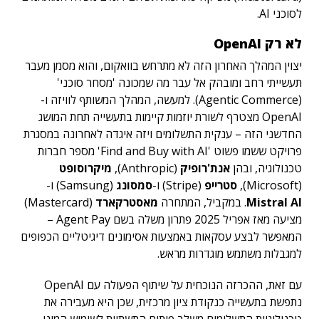
לסוכני AI.
לא רק OpenAI
יצוין המהלך האחרון הזה לא מתרחש בוואקום, והוא מסמן מעבר
תעשייתי רחב ומובהק אל עבר מה שמכונה 'מסחר סוכני'
(Agentic Commerce). למעשה, המהלך המשותף לוויזה ו-
OpenAI מצטרף לשורת יוזמות קיימות בתעשייה תחת המושג
החדשני הזה – ענקית התשלומים ויזה איגדה לאחרונה במסגרת
פרויקט ששמו פשוט 'Find and Buy with AI' מספר חברות
טכנולוגיה, ובהן
אנת'רופיק
(Anthropic),
מיקרוסופט
(Microsoft),
סטרייפ
(Stripe) ו-
סמסונג
(Samsung) ו-
Mistral AI
. במקביל, המתחרה
מאסטרקארד
(Mastercard)
מציעה מאז אפריל 2025 פתרון משלה בשם Agent Pay –
המאפשר לבצע עסקאות באמצעות אסימונים דיגיטליים הכפופים
למגבלות משתמש מוגדרות מראש.
עם זאת, ההכרזה הנוכחית על שיתוף הפעולה עם OpenAI
נתפשת בתעשייה כנקודת ציון מרכזית, שכן היא מעבירה את