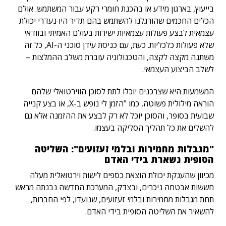
בייעוץ, בארגון מידע או בהכנת חומרי רקע עבור המשתמש. אולם
הכלים החכמים שהורגלנו להשתמש בהם תדיר היו נעדרי יכולת
עצמאית לבצע פעולות עצמאיות ישירות בעולם האמיתי ובוודאי
שלא פעולות כלכליות. כעת, עם כניסת עידן סוכני ה-AI, כל זה
משתנה מקצה לקצה, והטכנולוגיה עוברת משלב ההמלצות –
לשלב הביצוע העצמאי.
המשמעות היא שצרכנים יוכלו לתת לסוכן הווירטואלי שלהם
הוראה מילולית פשוטה, כמו "הזמן לי נופש ב-X, או בצע קנייה
שבועית בסופר, והסוכן יוכל לא רק לבצע את ההזמנה אלא גם
להשלים את כל תהליך הסליקה בעצמו.
"מגבלות מחמירות ובלמי זעזועים": השליטה
הסופית נשארת בידי האדם
מכיוון שהענקת יכולת הוצאת כספים לישות וירטואלית מעלה
חששות אבטחה ניכרים, ובצדק, המערכת החדשה נבנתה מראש
תחת מגבלות מחמירות ובלמי זעזועים, שנועדו, לפי החברות,
להשאיר את השליטה הסופית בידי האדם.