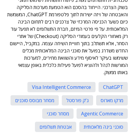
טכנולוגיית התשלומים משלב פיתוח התשתיות לשימוש המוני
בשוק הצרכני. הייחוד בהסכם הוא הטמעת מערכות הסליקה
והאבטחה של ויזה ישירות לתוך פלטפורמת ChatGPT, המשמשת
כיום כשער הכניסה המרכזי של צרכנים רבים לתחום הבינה
המלאכותית. על פי פרטי המיזם, חברת התשלומים לא תפעל עוד
רק מאחורי הקלעים בעמודי הסליקה (Checkout) של אתרי
הסחר, אלא תשתלב בתוך חוויית השיחה עצמה. במקביל, היישום
החדש משדרג בפועל את סוכני הבינה המלאכותית מכלים
ששימשו בעיקר לאיסוף מידע והשוואת מחירים, למערכות
המורשות לנהל ולהוציא לפועל פעילות כלכלית באופן עצמאי
באותו ממשק.
Visa Intelligent Commerce
ChatGPT
מרקו מארוס
ג'ק פורסטל
מסחר מבוסס סוכנים
Agentic Commerce
מסחר סוכני
סוכני בינה מלאכותית
אבטחת תשלומים