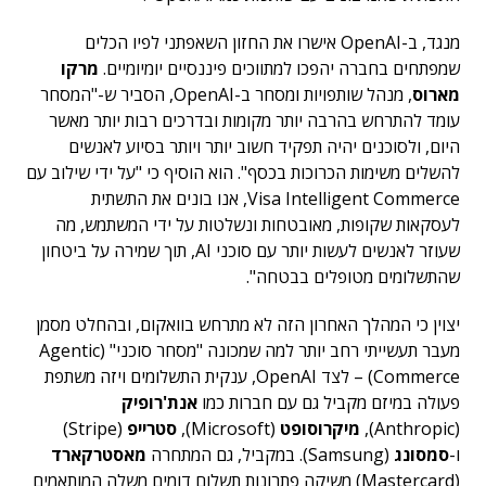
מנגד, ב-OpenAI אישרו את החזון השאפתני לפיו הכלים
שמפתחים בחברה יהפכו למתווכים פיננסיים יומיומיים.
מרקו
מארוס
, מנהל שותפויות ומסחר ב-OpenAI, הסביר ש-"המסחר
עומד להתרחש בהרבה יותר מקומות ובדרכים רבות יותר מאשר
היום, ולסוכנים יהיה תפקיד חשוב יותר ויותר בסיוע לאנשים
להשלים משימות הכרוכות בכסף". הוא הוסיף כי "על ידי שילוב עם
Visa Intelligent Commerce, אנו בונים את התשתית
לעסקאות שקופות, מאובטחות ונשלטות על ידי המשתמש, מה
שעוזר לאנשים לעשות יותר עם סוכני AI, תוך שמירה על ביטחון
שהתשלומים מטופלים בבטחה".
יצוין כי המהלך האחרון הזה לא מתרחש בוואקום, ובהחלט מסמן
מעבר תעשייתי רחב יותר למה שמכונה "מסחר סוכני" (Agentic
Commerce) – לצד OpenAI, ענקית התשלומים ויזה משתפת
פעולה במיזם מקביל גם עם חברות כמו
אנת'רופיק
(Anthropic),
מיקרוסופט
(Microsoft),
סטרייפ
(Stripe)
ו-
סמסונג
(Samsung). במקביל, גם המתחרה
מאסטרקארד
(Mastercard) משיקה פתרונות תשלום דומים משלה המותאמים