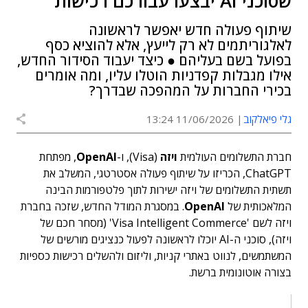
שסוכני AI יבצעו עבורכם רכישות
שיתוף פעולה חדש יאפשר לראשונה
לאלגוריתמים לא רק לייעץ, אלא להוציא כסף
בפועל בשם בעליהם ● כיצד יעבוד הסידור החדש,
אילו מגבלות קפדניות הוטלו עליו, ומה אומרים
בכירי החברות על המהפכה שבדרך?
גלי פיאלקוב
11/06/2026 13:24
חברת התשלומים העולמית
ויזה
(Visa), ו-
OpenAI
, מפתחת
ChatGPT, הכריזו על שיתוף פעולה אסטרטגי, המשלב את
תשתית התשלומים של ויזה ישירות לתוך פלטפורמות הבינה
המלאכותית של
OpenAI
. במסגרת המודל החדש, שזכה בחברת
ויזה לשם 'Visa Intelligent Commerce' (מסחר חכם של
ויזה), סוכני ה-AI יוכלו לראשונה לפעול כנציגים מורשים של
המשתמשים, לנווט באתרי קניות, וליזום ולהשלים רכישות כספיות
בצורה אוטונומית ברשת.