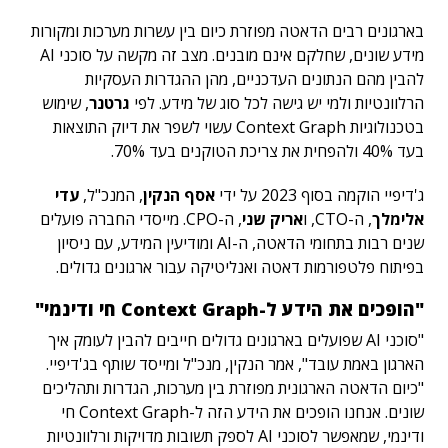
בארגונים רבים הדאטה מפוזרת כיום בין עשרות מערכות ומקורות
מידע שונים, שחלקם אינם מובנים. מצב זה מקשה על סוכני AI
להבין מהם הנתונים העדכניים, מהן ההגדרות העסקיות
הרלוונטיות ולמי יש גישה לכל סוג של מידע. לפי
גרטנר
, שימוש
בטכנולוגיות Context Graph עשוי לשפר את דיוק התוצאות
בעד 40% ולהפחית את צריכת הטוקנים בעד 70%.
ג'דיפיי הוקמה בסוף 2023 על ידי
אסף הנקין
, המנכ"ל,
עדי
אלימלך
, ה-CTO, ו
אריק שני
, ה-CPO. מייסדי החברה פועלים
שנים רבות בתחומי הדאטה, ה-AI ומודיעין המידע, עם ניסיון
בפיתוח פלטפורמות דאטה ואנליטיקה עבור ארגונים גדולים.
"הופכים את הידע ל-Context Graph חי ודינמי"
"סוכני AI שפועלים בארגונים גדולים חייבים להבין לעומק איך
הארגון באמת עובד", אמר הנקין, מנכ"ל ומייסד שותף בג'דיפיי.
"כיום הדאטה הארגונית מפוזרת בין מערכות, הגדרות ותהליכים
שונים. אנחנו הופכים את הידע הזה ל-Context Graph חי
ודינמי, שמאפשר לסוכני AI לספק תשובות מדויקות ורלוונטיות