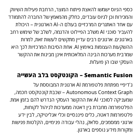
כספי הגיוס ישמשו להאצת פיתוח המוצר, הרחבת פעילות השיווק
והמכירות וכן לגיוס עובדים, כחלק מהמאמץ של החברה להתמודד
עם אחד האתגרים המרכזיים בעולם ה-AI הארגונית – היכולת
להעביר סוכני AI משלב הפיילוט והדגמה, לשלב של שימוש רחב
בארגונים. ארגונים רבים עדיין מתקשים לעשות זאת, למרות
ההשקעות העצומות באימוץ AI. אחת הסיבות המרכזיות לכך היא
שמרבית מערכות הבינה המלאכותית אינן מבינות את ההקשר
העסקי שבו הן פועלות.
Semantic Fusion – הקונטקסט בלב העשייה
ג'דיפיי מפתחת פלטפורמת AI ארגונית המבוססת על
Autonomous Context Graph – שכבת קונטקסט חכמה,
שמעניקה לסוכני AI את ההקשר העסקי הנדרש להם בזמן אמת.
הפלטפורמה מחברת בין דאטה ממערכות לניהול לקוחות,
פלטפורמות דאטה, כלים פיננסיים וכלי אנליטיקה, לבין ידע
ארגוני ממסמכים, סלאק, נהלי עבודה פנימיים, הקלטות פגישות
ומקורות מידע נוספים בארגון.