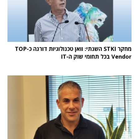
מחקר STKI השנתי: וואן טכנולוגיות דורגה כ-TOP
Vendor בכל תחומי שוק ה-IT