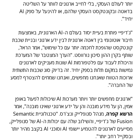
יותר לעולם העסקי, בלי לחייב ארגונים לוותר על השליטה
בדאטה ובקונטקסט העסקי שלהם, או להינעל על ספק AI
יחיד".
"ג'דיפיי פותרת בעיית יסוד בעולם ה-AI הארגונית, באמצעות
חיבור אוטונומי בין דאטה ארגונית לבין ידע ארגוני ובניית שכבת
קונטקסט שהופכת לחכמה יותר עם כל שימוש", אמר הראל,
שותף בקרן ההון סיכון נורווסט. "הערך המצטבר של המערכת
והיכולת לעבוד עם פלטפורמות AI שונות מעניקים לארגונים
גמישות במקום תלות בספק יחיד. זה בדיוק סוג שכבות התשתית
ארוכות הטווח שאנחנו מחפשים, ואנחנו שמחים להצטרף למסע
של החברה".
"ארגונים מחפשים יותר ויותר מערכות AI שיכולות לפעול באופן
אמין, הן על מידע מובנה והן על ידע ארגוני שאינו מובנה", אמר
הרשא קפרה
, מנהל סנופלייק ונצ'רס. "טכנולוגיית Semantic
Fusion של ג'דיפיי, והשילוב שלה עם יכולות ה-AI של סנופלייק,
מסייעים לארגונים להטמיע יישומי AI וסוכני AI בקצב מהיר יותר
ובסקייל רחב יותר".