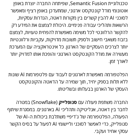
טכנולוגיית Semantic Fusion, שפיתחה החברה יוצרת באופן
אוטונומי מודל קונטקסט ארגוני, שמתעדכן באופן רציף ומאפשר
לסוכני AI להבין קשרים בין מקורות דאטה, הגדרות עסקיות,
הרשאות ותהליכי עבודה פנימיים. היכולת לצמצם את המידע רק
להקשר הרלוונטי לכל משימה מאפשרת להפחית טעויות, לצמצם
בזבוז משאבי חישוב ולספק תשובות מדויקות, עקביות ורלוונטיות
יותר לצרכים העסקיים של הארגון. כל אינטראקציה עם המערכת
מעשירה את מודל הקונטקסט הארגוני והופכת אותו למדויק יותר
לאורך זמן.
הפלטפורמה מאפשרת לארגונים לעבוד עם פלטפורמות AI שונות
ללא תלות בספק יחיד, תוך שמירה על הדאטה והקונטקסט
העסקי של הארגון בבעלותו ובשליטתו.
החברה משתפת פעולה עם
סנופלייק
(Snowflake) במטרה
לחבר בין דאטה, אנליטיקה ותהליכי AI בארגונים. במסגרת שיתוף
הפעולה, הפלטפורמה של ג'דיפיי משתלבת ביכולות ה-AI של
סנופלייק, כדי לאפשר לסוכני וליישומי AI לפעול על בסיס הקשר
עסקי אחיד ועקבי.