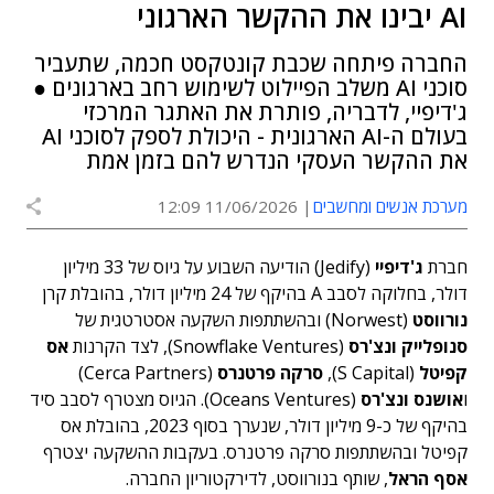
AI יבינו את ההקשר הארגוני
החברה פיתחה שכבת קונטקסט חכמה, שתעביר
סוכני AI משלב הפיילוט לשימוש רחב בארגונים ●
ג'דיפיי, לדבריה, פותרת את האתגר המרכזי
בעולם ה-AI הארגונית - היכולת לספק לסוכני AI
את ההקשר העסקי הנדרש להם בזמן אמת
מערכת אנשים ומחשבים
11/06/2026 12:09
חברת
ג'דיפיי
(Jedify) הודיעה השבוע על גיוס של 33 מיליון
דולר, בחלוקה לסבב A בהיקף של 24 מיליון דולר, בהובלת קרן
נורווסט
(Norwest) ובהשתתפות השקעה אסטרטגית של
סנופלייק ונצ'רס
(Snowflake Ventures), לצד הקרנות
אס
קפיטל
(S Capital),
סרקה פרטנרס
(Cerca Partners)
ו
אושנס ונצ'רס
(Oceans Ventures). הגיוס מצטרף לסבב סיד
בהיקף של כ-9 מיליון דולר, שנערך בסוף 2023, בהובלת אס
קפיטל ובהשתתפות סרקה פרטנרס. בעקבות ההשקעה יצטרף
אסף הראל
, שותף בנורווסט, לדירקטוריון החברה.