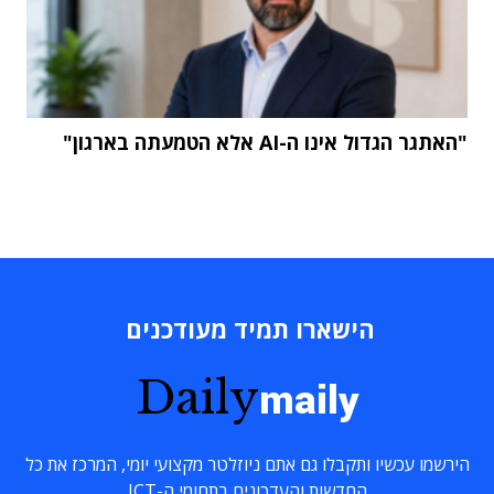
"האתגר הגדול אינו ה-AI אלא הטמעתה בארגון"
הישארו תמיד מעודכנים
Daily
maily
הירשמו עכשיו ותקבלו גם אתם ניוזלטר מקצועי יומי, המרכז את כל
החדשות והעדכונים בתחומי ה-ICT