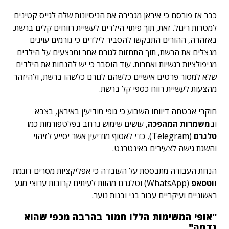
כבר אז פורסם כי איראן מגבירה את הניסיונות שלה לגייס קטינים
למטרות ריגול. זאת, תוך פיתוי הילדים לעשיית רווחים קלים ברשת.
באזהרה, ההורים התבקשו להסביר לילדים כי גורמים עוינים
מנצלים את הרשת, תוך התחזות לגורם אחר ומבצעים על הילדים
מניפולציות רגשיות ואחרות. עוד הוסבר כי יש להנחות את הילדים
שלא למסור פרטים אישיים כלשהם לגורם כלשהו ברשת, ולהיזהר
מהצעות לעשיית רווח כספי קל ברשת.
חוקרי אבטחה דיווחו השבוע כי גופי מודיעין באיראן, בצבא
וב
משמרות המהפכה
, עושים שימוש נרחב בפלטפורמות כמו
טלגרם
(Telegram), כדי לאסוף מודיעין אשר יסייע לזיהוי
והשגת גישה לצעירים באינטרנט.
הנחת העבודה מתבססת על העובדה כי אפליקציות מסרים דוגמת
ווטסאפ
(WhatsApp) וטלגרם מהוות לעיתים קרובות ערוצי מגע
ראשוניים ועיקריים עבור בני ובנות נוער.
"אופי המשימות הללו חמור בהרבה מכפי שהוא
נדמה"