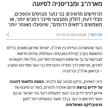
מארה"ב ומבריטניה לסיועה
תרחישים מדאיגים: בני נוער מגויסים והופכים,
מבלי דעת, לחלק ממבצעי סייבר רחבים יותר, או
משמשים כ"תאים רדומים", שיופעלו מאוחר יותר
יוסי הטוני
31/03/2026 13:16
בעוד שהמערכה הפיזית בין ארה"ב, ישראל ואיראן נמשכת, גדלים
החששות בקרב קהילת האבטחה העולמית: עדויות חדשות
מצביעות על כך שרשתות הקשורות למודיעין, כולל אלו הקשורות
לאיראן, מגייסות דרך המדיה החברתית בני נוער ממדינות המערב
– ובראשן ארה"ב ובריטניה.
ביוני האחרון, ברקע מבצע 'עם כלביא',
המטה הלאומי להגנה
על ילדים ברשת
פרסם אזהרה להורים, בשל הניסיונות של
איראן לגייס ילדים ובני נוער לפעולות ריגול נגד ישראל. אז גם
הותר לפרסום כי נער בן 13 חשוד בפעולות ריגול למען
הרפובליקה האיסלמית
.