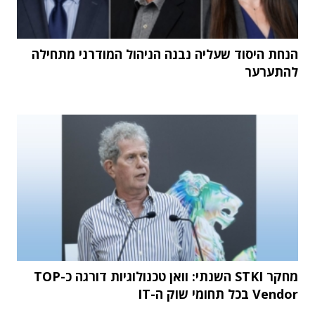
הנחת היסוד שעליה נבנה הניהול המודרני מתחילה
להתערער
מחקר STKI השנתי: וואן טכנולוגיות דורגה כ-TOP
Vendor בכל תחומי שוק ה-IT