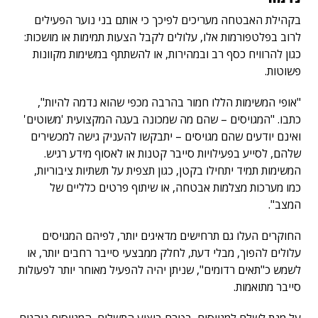
בקהילת האבטחה מעריכים לפיכך כי אותם בני נוער הפעילים
לרוב בפלטפורמות אלו, עלולים לקבל הצעות תמימות או מושכות:
כגון להרוויח כסף רב ובמהירות, או להשתתף במשימות מקוונות
פשוטות.
"אופי המשימות הללו חמור בהרבה מכפי שהוא נדמה להיות",
כתבו. "המגויסים – שהם מה שמכונה בעגה המקצועית 'משוטים'
ואינם יודעים שהם מגויסים – יתבקשו להעניק גישה למכשירים
שלהם, לסייע בפעילויות סייבר קטנות או לאסוף מידע רגיש.
המשימות תמיד יתחילו בקטן, כגון תצפית על תשתיות ציבוריות,
כמו מערכות מצלמות אבטחה, או שיתוף פרטים כלליים של
המצב".
החוקרים העלו גם תרחישים מדאיגים יותר, לפיהם המגויסים
עלולים להפוך, מבלי דעת, לחלק ממבצעי סייבר רחבים יותר, או
לשמש כ"תאים רדומים", שניתן יהיה להפעיל מאוחר יותר לפעולות
סייבר מתואמות.