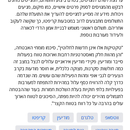
על מנת לשלם למגויסים, בטרם ביצוע התשלום, המגייסים נוהגים
לבקש מהמגויסים לספק פרטים אישיים, כמו מיקום, מניעים
ויכולות. מידע זה מסייע למגייסים להעריך את התועלת שלהם.
התשלומים מתבצעים לרוב במטבעות קריפטו, כך שקשה לעקוב
אחריהם. תשלום ראשוני משמש לבניית אמון הדדי לכאורה
ולעידוד מעורבות נוספת.
"טקטיקות אלו אינן חדשות לחלוטין", סיכמו מומחי האבטחה,
"והן מהוות חלק מאסטרטגיות רחבות וארוכות טווח בפעולות
סייבר ומודיעין. פקידי מודיעין איראניים עלולים לנצל במצב זה
כמה חולשות: סקרנות, מצוקה כלכלית, או חוסר מודעות בקרב
הצעירים לגבי אופי ומהות הפעילות שהם עושים. מה שנדמה
כדרך קלה להרוויח כסף עלול במהירות להתפתח למעורבות
בפעילויות בלתי חוקיות בעלת השלכות חמורות. בעוד שההבטחה
לתגמולים מהירים יכולה להיות מפתה, הסיכונים לטווח הארוך
עולים בהרבה על כל רווח בטווח הקצר".
ווטסאפ
טלגרם
מודיעין
קריפטו