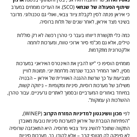
שיתוף הפעולה של שנחאי
(SCO). אז העריכו מומחים במערב
כי איראן פנתה לסין לקבלת ציוד צבאי, ואולי גם טכנולוגי. מדובר
בשינוי מצד איראן, לאחר שנים של תלות ברוסיה.
כמה כלי תקשורת דיווחו בעבר כי טהרן רכשה לא רק סוללות
טילים, אלא גם מכ"מי סיור ארוכי טווח, ומערכות לוחמה
אלקטרונית מתקדמות.
מומחים הוסיפו כי "יש להבין את האינטרס האיראני במערכות
מסין, לאור המחיר הכבד שגרמה מלחמת יוני. תמונות לוויין
מצביעות על כך שרשת ההגנה האווירית של איראן – הבנויה
משילוב של מערכות רוסיות, סיניות ומקומיות – ניזוקה קשות,
במיוחד באזורים המערביים ובסמוך לאתרים גרעיניים. עבור טהרן,
ההשלכות הן עמוקות".
לפי
מכון וושינגטון למדיניות המזרח הקרוב
(WINEP),
"הפתיחות הגוברת של איראן למערכות סיניות נובעת מאובדן
התקווה שתוכל להשיג ציוד צבאי מרוסיה. היא התאכזבה שרוסיה
לא סיפקה לה מטוסי קרב – אלא להודו. כך, מערכות סיניות