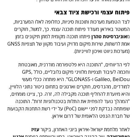
פיתוח עצמי ורכישת ציוד צבאי
לצד הטמעת מערכות ותוכנות סיניות, כחלופה לאלו המערביות,
המשטר באיראן מעודד פיתוח תוכנה עצמי. כך, למשל, חוקרים
מ
אוניברסיטת טהרן
פיתחו תוכנה מקומית למתן תיקונים בזמן
אמת לרשתות, שירות מיקום מדויק ועיבוד מקוון של תצפיות GNSS
(מערכות ניווט ואיכון לווייניות).
לפי הדיווחים, "התוכנה היא פלטפורמה מודרנית, מאובטחת
וחכמה לעיבוד תצפיות מלוויני מיקום גלובליים, כולל GPS,
Galileo, BeiDou ו-GLONASS". היא פותחה ככלי מעשי
למודדים, מהנדסים, חוקרים וארגונים בתחום ניטור נתוני הלוויין,
והיא מיועדת להחליף תוכנה מקבילה לה, זרה. כך, ציינו מומחים,
"המהלך נועד להפחית את התלות בטכנולוגיות זרות". התוכנה
שפותחה נבדקת לפני יישום (PoC) על ידי רשת התחנות הקבועות
של חברת הנפט הלאומית של דרום איראן.
לאחר מלחמת ישראל-איראן ביוני האחרון, ביקור
עזיז
נאסירזאדה
, שר ההגנה האיראני, בסין והשתתף בפסגת
ארגון