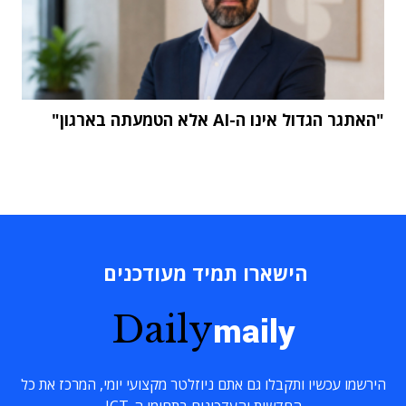
"האתגר הגדול אינו ה-AI אלא הטמעתה בארגון"
הישארו תמיד מעודכנים
Daily
maily
הירשמו עכשיו ותקבלו גם אתם ניוזלטר מקצועי יומי, המרכז את כל
החדשות והעדכונים בתחומי ה-ICT