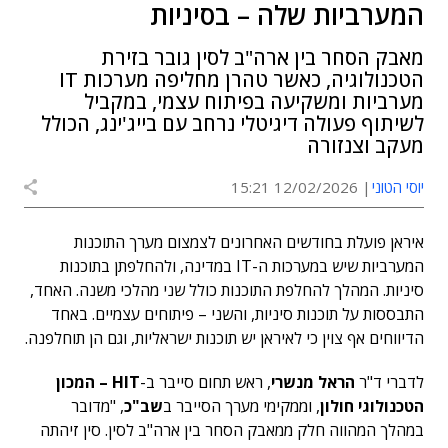
המערביות שלה – בסיניות
מאבק הסחר בין ארה"ב לסין גובר בזירת
הטכנולוגיה, כאשר טהרן מחליפה מערכות IT
מערביות ומשקיעה בפיתוח עצמי, במקביל
לשיתוף פעולה דיגיטלי נרחב עם בייג'ינג, הכולל
מעקב וצנזורה
יוסי הטוני
12/02/2026 15:21
איראן פועלת בחודשים האחרונים לצמצום מערך התוכנות
המערביות שיש במערכות ה-IT במדינה, ולהחלפתן בתוכנות
סיניות. המהלך להחלפת התוכנות כולל שני מהלכי משנה. האחד,
התבססות על תוכנות סיניות, והשני – פיתוחים עצמיים. באחד
הדיווחים אף צוין כי לאיראן יש תוכנות ישראליות, וגם הן תוחלפנה.
לדברי ד"ר
הראל מנשרי
, ראש תחום סייבר ב-
HIT – המכון
הטכנולוגי חולון
, וממקימי מערך הסייבר ב
שב"כ
, "מדובר
במהלך המהווה חלק ממאבק הסחר בין ארה"ב לסין. סין זיהתה