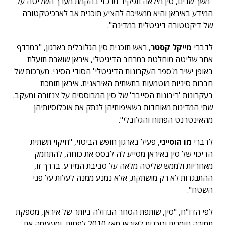
"משך שנים, סין מילאה תפקיד מרכזי בהקמת מערך השליטה על
המידע באיראן והיא ממשיכה להציע תוכנית אב לארכיטקטורה
של דיקטטורה דיגיטלית במדינה".
לדברי
מייקל קסטר
, ראש תוכנית סין הגלובלית בארגון, "במרדף
אחר שליטה מוחלטת במרחב הדיגיטלי, איראן שואבת תועלת
באופן ישיר מ'ספר העקרונות הדיגיטלי' הסודי הסיני. מערכות של
חברות סיניות מוטמעות בתשתית האיראנית. איראן תומכת
בעקרונות 'ריבונות הסייבר' של סין המבוססים על צנזורה ומעקב.
שתי המדינות מאוחדות בשאיפותיהן לנתק את אוכלוסיותיהן
מהאינטרנט הפתוח והגלובלי".
לדברי
מו הוסייני
, פעיל בארגון חופש הביטוי, "חיקוי תשתית
הדיכוי של סין באיראן מסייע לה לבסס את כוחה, להתחמק
מאחריות ולממש שליטה מלאה על סביבת המידע. בדרך זו,
ההתנגדות לא רק מושתקת, אלא נמנע ממנה לעלות על פני
השטח".
לפי הדו"ח, "סין, שותפת הסחר הגדולה ביותר של איראן, מספקת
תמיכה חומרית וטכנית לאיראן מאז 2010 לפחות, ומעצימה את