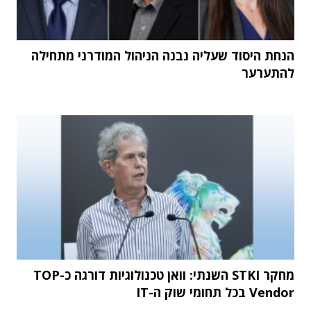
הנחת היסוד שעליה נבנה הניהול המודרני מתחילה
להתערער
מחקר STKI השנתי: וואן טכנולוגיות דורגה כ-TOP
Vendor בכל תחומי שוק ה-IT