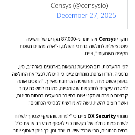
— Censys (@censysio)
December 27, 2025
חוקרי
Censys
זיהו יותר מ-87,000 מקרים של חשיפה
פוטנציאלית לחולשה ברחבי העולם, ו-"אלה מהווים משטח
תקיפה משמעותי", ציינו.
לפי ההערכות, רוב הפגיעות נמצאות בארגונים בארה"ב, סין,
גרמניה, הודו וצרפת. מומחים ציינו כי היכולת לנצל את החולשה
באופן פשוט מחד, והחשיפה הנרחבת מאידך, "הופכים אותה
למטרה עיקרית למתקפות אוטומטיות, כמו גם למושכת עבור
קבוצות כופרה ושחקני איום בסייבר הפועלים בחסות מדינות,
ואשר רוצים להשיג גישה לא מורשית לבסיסי הנתונים".
מומחי
OX Security
ציינו כי "למרות שהתוקף יצטרך לשלוח
לשרת כמות גדולה של בקשות כדי לאסוף מידע רב או את כלל
בסיס הנתונים, הרי שככל שיש לו יותר זמן, כך ניתן לאסוף יותר