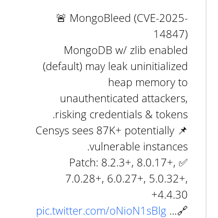
🚨 MongoBleed (CVE-2025-
14847)
MongoDB w/ zlib enabled
(default) may leak uninitialized
heap memory to
unauthenticated attackers,
risking credentials & tokens.
📌 Censys sees 87K+ potentially
vulnerable instances.
✅ Patch: 8.2.3+, 8.0.17+,
7.0.28+, 6.0.27+, 5.0.32+,
4.4.30+
pic.twitter.com/oNioN1sBlg
🔗…