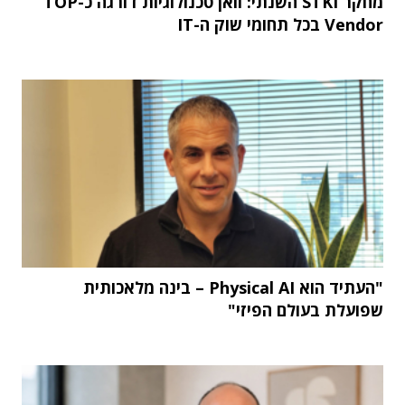
מחקר STKI השנתי: וואן טכנולוגיות דורגה כ-TOP
Vendor בכל תחומי שוק ה-IT
"העתיד הוא Physical AI – בינה מלאכותית
שפועלת בעולם הפיזי"