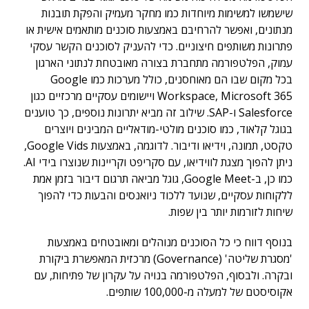
שישמשו למשימות מיוחדות כמו מחקר מעמיק והפקת תובנות
מנתונים, ואפשר להרחיבם באמצעות סוכנים מותאמים אישית או
פתרונות משותפים חיצוניים. כדי להעניק לסוכנים הקשר עסקי
עמוק, הפלטפורמה מתחברת בצורה מאובטחת לנתוני הארגון
בכל מקום שבו הם מאוחסנים, כולל מערכות כמו Google
Workspace, Microsoft 365 ויישומים עסקיים מרכזיים כגון
Salesforce ו-SAP. שילוב זה מביא יתרונות נוספים, כך טוענים
בגוגל קלאוד, כמו סוכנים מולטי-מודאליים המבינים ויוצרים
טקסט, תמונה, וידיאו ודיבור. לדוגמה, באמצעות Google Vids,
ניתן להפוך מצגת לווידיאו, עם סקריפט וקריינות שנוצרו בידי AI.
כמו כן, ב-Google Meet, גוגל מביאה תרגום דיבור בזמן אמת
ללקוחות עסקיים, שנועד ללכוד ניואנסים והבעות כדי להפוך
שיחות לזורמות יותר בין שפות.
בנוסף דווח כי כל הסוכנים מנוהלים ומאובטחים באמצעות
'מסגרת שליטה' (Governance) מרכזית המאפשרת ביקורת
ובקרה. ולבסוף, הפלטפורמה בנויה על עקרון של פתיחות, עם
אקוסיסטם של למעלה מ-100,000 שותפים.