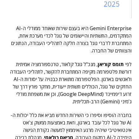
2025
Gemini Enterprise היא בעצם שירות שאוחד ממודלי ה-AI
המתקדמים, התשתיות והיישומים של גוגל לכדי מערכת אחת,
המתחברת לדברי גוגל בצורה חלקה לתהליכי העבודה, הנתונים
והצוותים של החברה.
לפי
תומס קוריאן
, מנכ"ל גוגל קלאוד, טרנספורמציה אמיתית
דורשת פלטפורמה מקיפה המתחברת להקשר, לתהליכי העבודה
ולאנשים בארגון. הפלטפורמה מתוארת כבנויה על יסודות ה-AI
החזקים של גוגל, הכוללים תשתית ייעודית, מחקר פורץ דרך של
זרוע דיפמיינד (Google DeepMind), וכן את משפחת מודלי
ג'מיני (Gemini) הרב-תכליתית.
בחברה הוסיפו וסיפרו כי השירות החדש מביא את כלל יכולות ה-
AI של גוגל לכל עובד בארגון, וזאת באמצעות ממשק צ'אט
אינטואיטיבי שיהיה מרגע האיממוץ למעשה נקודת הגישה
היחידה ל-AI במקום העבודה.
מריאם רולאמי
, מנהלת בכירה