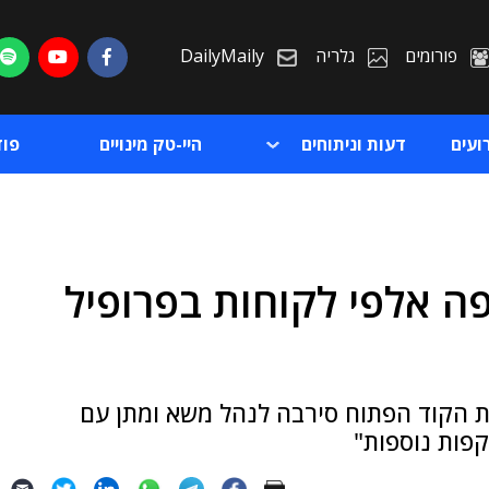
פורומים
גלריה
DailyMaily
ועים
דעות וניתוחים
היי-טק מינויים
פו
ה אלפי לקוחות בפרופיל
ת
ת
ת הקוד הפתוח סירבה לנהל משא ומתן עם
פות נוספות"