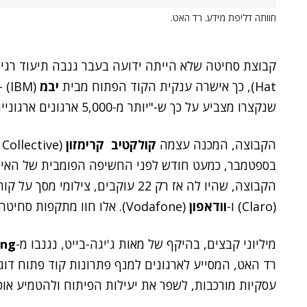
חוותה דליפת מידע. רד האט.
קבוצת סחיטה שלא הייתה ידועה בעבר גנבה תיעוד רגי
Hat), כך אישרה ענקית הקוד הפתוח מבית
יבמ
(BM
שנקצרו מצביע על כך ש-"יותר מ-5,000 ארגונים ארגוניים עלולים להיות מושפעים מהפריצה".
הקבוצה, המכנה עצמה
קולקטיב קרימזון
בספטמבר, כמעט חודש לפני החשיפה הפומבית של האירוע
הקבוצה, שהיו לה אז רק 22 עוקבים, צילומי מסך על קורבנות שלה – חברות הטלקום הגדולות
(Claro) ו-
וודאפון
(Vodafone). אלו חוו מתקפות סחיטה מ-
מיליוני קבצים, בהיקף של מאות ג'יגה-בייט, נגנבו מ-
ing
רד האט, המסייע לארגונים למנף פתרונות קוד פתוח דוגמת
עסקיות מורכבות, לשפר את יעילות הפיתוח ולהטמיע אוט