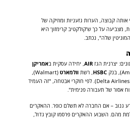
ותה קבוצה, הערות גזעניות ומוזיקה של
, מצביעה על כך ש'קולקטיב קרימזון' היא
ה
נים: יצרנית הגז
AIR
, יחידה עסקית ב
אמריקן
HSBC
, רשת
וולמארט
(Walmart),
(Delta Airlines). לפי חוקרי אבטחה, "זה העמיד
ח אסור של תעבורה פנימית".
דע גנוב – אם החברה לא תשלם כופר. ההאקרים
מת מהם. השבוע ההאקרים פרסמו קובץ גדול,