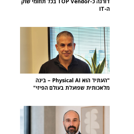
דורגה כ-TOP Vendor בכל תחומי שוק
ה-IT
"העתיד הוא Physical AI – בינה
מלאכותית שפועלת בעולם הפיזי"