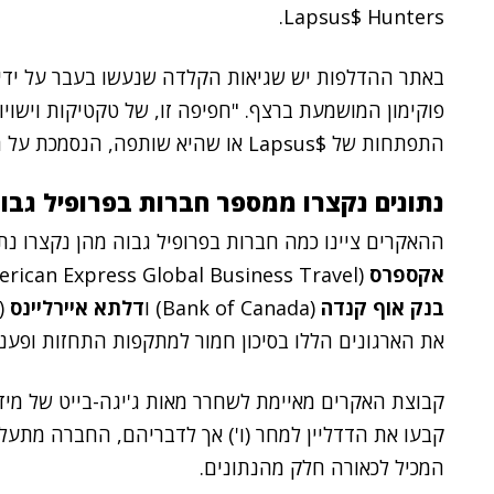
Lapsus$ Hunters.
באתר ההדלפות יש שגיאות הקלדה שנעשו בעבר על ידי א
פוקימון המושמעת ברצף. "חפיפה זו, של טקטיקות וישויות
התפתחות של $Lapsus או שהיא שותפה, הנסמכת על המוניטין שלה", נכתב.
נתונים נקצרו ממספר חברות בפרופיל גבו
ההאקרים ציינו כמה חברות בפרופיל גבוה מהן נקצרו נתו
אקספרס
(American Express Global Business Travel), בנק
בנק אוף קנדה
(Bank of Canada) ו
דלתא איירליינס
את הארגונים הללו בסיכון חמור למתקפות התחזות ופענו
קבוצת האקרים מאיימת לשחרר מאות ג'יגה-בייט של מי
קבעו את הדדליין למחר (ו') אך לדבריהם, החברה מתעל
המכיל לכאורה חלק מהנתונים.