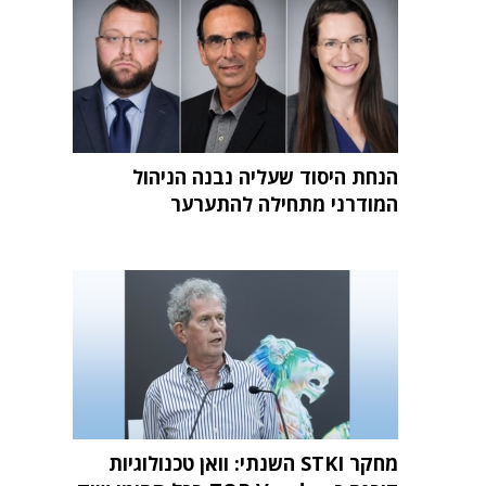
הנחת היסוד שעליה נבנה הניהול
המודרני מתחילה להתערער
מחקר STKI השנתי: וואן טכנולוגיות