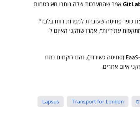
GitLa
אמר שהמערכות שלה נותרו מאובטחות.
ת כופר סחיטה שעובדת למטרות רווח בלבד".
קפות עתידיות", אמרו שחקני האיום ל-
ShinyHunters אמרו לאתר כי הם פועלים באופן פרטי כ-EaaS (סחיטה כשירות), והם לוקחים נתח
י איום אחרים.
ס
Transport for London
Lapsus