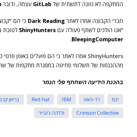
המתקפה לא כוונה לתשתית של
GitLab
עצמה, ודובר
b
חברי הקבוצה אמרו לאתר
Dark Reading
כי הם "קבוצ
"אנו הולכים לשתף פעולה עם
ShinyHunters
לטובת מת
.
BleepingComputer
מההכנסות של תשלומי סחיטה במסגרת מתקפות של שחקנ
בהכנת הידיעה השתתף פלי הנמר
יבמ
רד-האט
IBM
Red-hat
בריאן קרב
Crimson Collective
ת'להה ג'ובייר