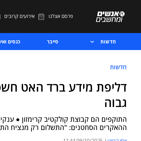
פרסם אצלנו
אירועים קרובים
חדשות
סייבר
כנסים ואיר
חדשות
דליפת מידע ברד האט חשפ
גבוה
התוקפים הם קבוצת קולקטיב קרימזון ● ענקי
ההאקרים הסחטנים: "התשלום רק מנציח התק
יוסי הטוני
09/10/2025 11:44