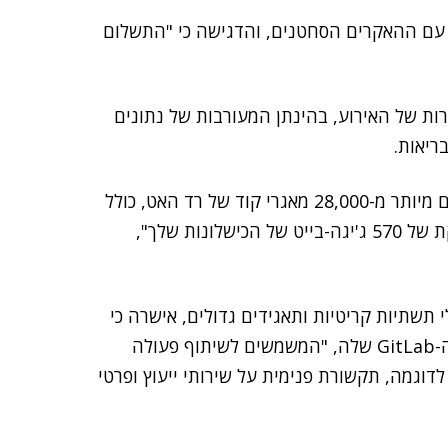
 עם ההאקרים הסחטנים, והדגישה כי "התשלום
רות של האירוע, בהינתן המעורבות של נתונים
ריאות.
בפוסט ברשת האפלה, חברי הקבוצה כתבו כי גנבו נתונים מיותר מ-28,000 מאגרי קוד של רד האט, כולל
אסימוני גישה ודו"חות על לקוחות. "זו פצצת זמן מתקתקת של 570 ג'יגה-בייט של הכישלונות שלך",
 תשתיות קריטיות ותאגידים גדולים, אישרה כי
היא "זיהתה באחרונה גישה לא מורשית" לאחד מערוצי ה-GitLab שלה, "המשמשים לשיתוף פעולה
דוגמה, תקשורת פנימית על שירותי ייעוץ ופרטי