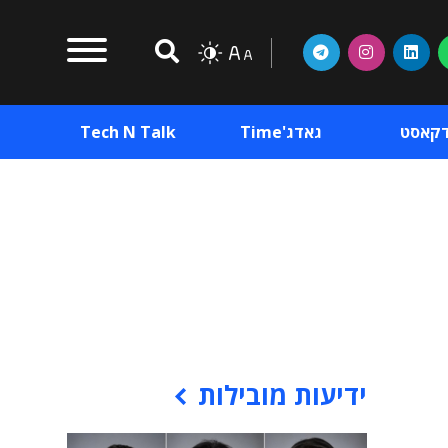
דקאסט
גאדג'Time
Tech N Talk
וכן פרסומי
תוכן פרסומי
וכן פרסומי
ידיעות מובילות