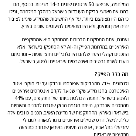
המלחמה, שביצעו 50 ארגונים שונים ב-14 מדינות. בנוסף, הם
בחנו את מאמצי בדיקת העובדות בישראל במהלך המלחמה, וגילו
כי הם היו מצומצם ביותר, על אף החשיבות שהמידע שיגיע לציבור
יהיה אמין ומהימן, ולא היו מתאימים למיעוטים שונים בארץ.
ואמנם, אחת המסקנות הברורות מהמחקר היא שהתוקפים
האיראניים במלחמת הפייק וה-AI לא הסתפקו בישראל, אלא
התכנים וקהלי היעד שלהם היו גלובליים וחוצי שפות – ומרביתם
נועדו לשרת נרטיבים ואינטרסים איראניים ולפגוע בישראל.
מה כלל הפייק?
ולנתונים: 71% מהבדיקות שפורסמו ונבדקו על ידי חוקרי איגוד
האינטרנט בחנו מידע שקרי שנועד לקדם אינטרסים איראניים
ולפגוע בישראל. התמה הבולטת ביותר של התוקפים, עם 44%
מהתכנים שנבדקו, הייתה הגזמת הנזק שנגרם למבנים ותשתיות
בישראל ובאיראן מההתקפות של מדינת האויב. תכנים כוזבים אלה
כללו, למשל, הרס שטילים איראניים גרמו לכאורה למגדלי
עזריאלי בתל אביב, או שדה תעופה באיראן שנחרב כתוצאה
מתקיפות ישראליות.