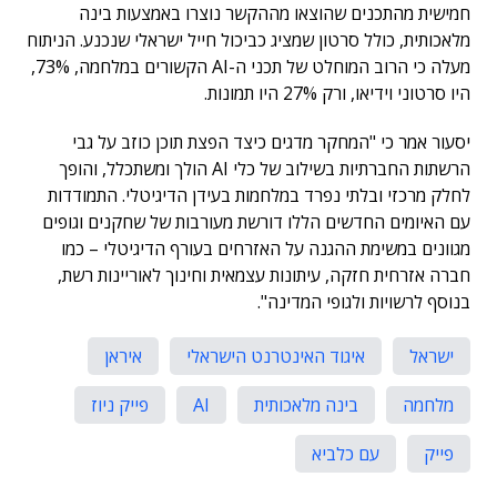
חמישית מהתכנים שהוצאו מההקשר נוצרו באמצעות בינה
מלאכותית, כולל סרטון שמציג כביכול חייל ישראלי שנכנע. הניתוח
מעלה כי הרוב המוחלט של תכני ה-AI הקשורים במלחמה, 73%,
היו סרטוני וידיאו, ורק 27% היו תמונות.
יסעור אמר כי "המחקר מדגים כיצד הפצת תוכן כוזב על גבי
הרשתות החברתיות בשילוב של כלי AI הולך ומשתכלל, והופך
לחלק מרכזי ובלתי נפרד במלחמות בעידן הדיגיטלי. התמודדות
עם האיומים החדשים הללו דורשת מעורבות של שחקנים וגופים
מגוונים במשימת ההגנה על האזרחים בעורף הדיגיטלי – כמו
חברה אזרחית חזקה, עיתונות עצמאית וחינוך לאוריינות רשת,
בנוסף לרשויות ולגופי המדינה".
ישראל
איגוד האינטרנט הישראלי
איראן
מלחמה
בינה מלאכותית
AI
פייק ניוז
פייק
עם כלביא