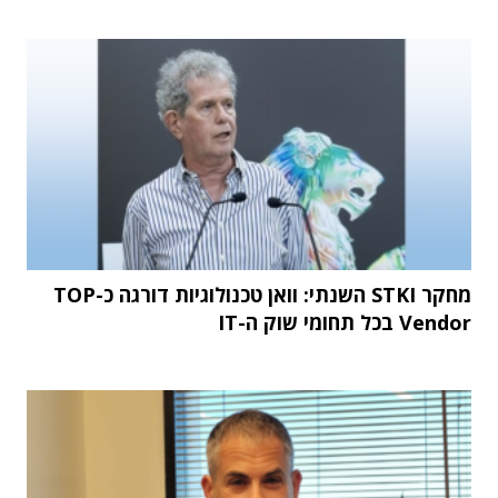
מחקר STKI השנתי: וואן טכנולוגיות דורגה כ-TOP
Vendor בכל תחומי שוק ה-IT