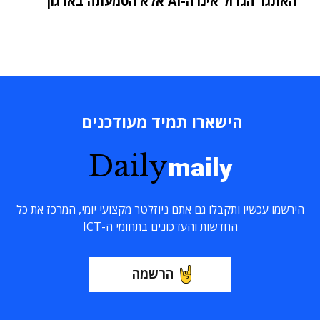
"האתגר הגדול אינו ה-AI אלא הטמעתה בארגון"
הישארו תמיד מעודכנים
Daily
maily
הירשמו עכשיו ותקבלו גם אתם ניוזלטר מקצועי יומי, המרכז את כל
החדשות והעדכונים בתחומי ה-ICT
הרשמה