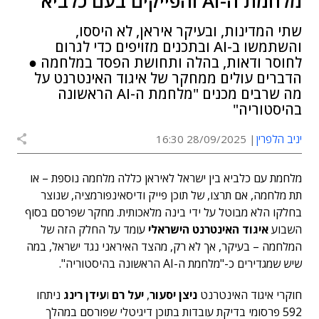
מלחמת ה-AI והפייקים בעם כלביא
שתי המדינות, ובעיקר איראן, לא היססו,
והשתמשו ב-AI ובתכנים מזויפים כדי לגרום
לחוסר ודאות, בהלה ותחושת הפסד במלחמה ●
הדברים עולים ממחקר של איגוד האינטרנט על
מה שרבים מכנים "מלחמת ה-AI הראשונה
בהיסטוריה"
יניב הלפרין
28/09/2025 16:30
מלחמת עם כלביא בין ישראל לאיראן כללה מלחמה נוספת – או
תת מלחמה, אם תרצו, של תוכן פייק ודיסאינפורמציה, שנוצר
בחלקו הלא מבוטל על ידי בינה מלאכותית. מחקר שפרסם בסוף
השבוע
איגוד האינטרנט הישראלי
עומד על החלק הזה של
המלחמה – בעיקר, אך לא רק, מהצד האיראני נגד ישראל, במה
שיש שמגדירים כ-"מלחמת ה-AI הראשונה בהיסטוריה".
חוקרי איגוד האינטרנט
ניצן יסעור
,
יעל רם
ו
עידן רינג
ניתחו
592 פרסומי בדיקת עובדות בתוכן דיגיטלי שפורסם במהלך