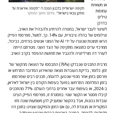
או משאיות
תקיפה ישראלית בלבנון הפכה ל-"תקיפה איראנית על
עמוסות
מתקן צבאי בישראל".
צילום: מתוך המחקר
טילים
בדרכן
לשיגור לעבר ישראל, במטרה להרתיע ולהבהיל את האויב,
וצילומים של בהלה ציבורית, עם 14%. כך, למשל, מפרסמי הפייק
הראו תמונות שנוצרו על ידי AI של המוני אנשים בורחים, כביכול,
ממרכזי ערים כתוצאה מתקיפה של הצד השני. מטרתם הייתה
לעורר דה מורליזציה ולהגביר את תחושת ההפסד בקרב האויב.
מרבית התכנים שנבדקו (76%) התבססו על הוצאה מהקשר של
זמן. כלומר, בדיקת העובדות מצאה שהאירוע המדובר התרחש או
פורסם בזמן אחר מכפי שנטען. לדוגמה, תכנים רבים שפורסמו
בזמן המלחמה התרחשו בפועל בעימות הקודם בין ישראל לאיראן,
ב-2024, או בעימותי עבר אחרים ברחבי העולם. 71% מהתכנים
קיבלו מסגור או הקשר שגוי. במסגרת זו, מפרסמי הפייק הציגו
עובדות נכונות, אבל בהקשר שמעניק להן משמעות שונה מזו
המקורית או מנוגדת לה, גם אם הזמן והמיקום שצוינו בתוכן היו
מדויקים. לדוגמה, הפגנה בארצות הברית שנטען שעסקה