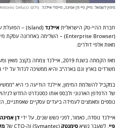
מימין לשמאל: מייק פיי ודן אמיגה, מייסדי איילנד.
צילום: Antonio Delucci
חברת ההיי-טק הישראלית
איילנד
(Island) – הפו
(Enterprise Browser) – השלימה באחרו
מאות אלפי דולרים.
משרדים בארץ וגם בארה"ב והיא ממשיכה לגדול על ידי ג
במקביל להשלמת המימון, איילנד הודיעה כי היא "ממש
של הדפדפן הארגוני ולבסס אותו כסטנדרט החדש לניהול 
נוספים ומאמצים לעמידה ביעדים עסקיים שאפתניים, הצפ
איילנד נוסדה, כאמור, לפני כשש שנים, על ידי
דן אמיגה
פיי
, לשעבר נשיא
סימנטק
(Symantec) וה-CTO של
מק