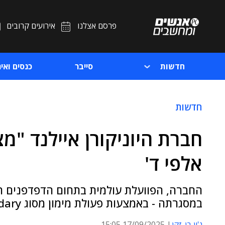
פרסם אצלנו
אירועים קרובים
חדשות
סייבר
כנסים ואיר
חדשות
חברת היוניקורן איילנד "מ
אלפי ד'
החברה, הפוועלת עולמית בתחום הדפדפנים הא
במסגרתה - באמצעות פעולת מימון מסוג Secondary - עובדיה נהנו מרווחים נאים במיוחד
ג'ון בן-זקן
17/09/2025 15:05