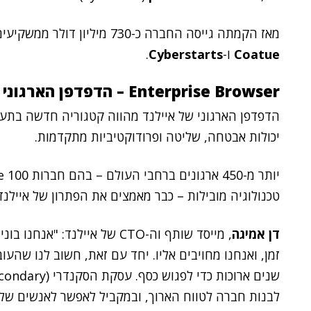
מאז הקמתה גייסה החברה כ-730 מיליון דולר ממשקיעים מובילים, בהם
Coatue
ו-
Cyberstarts
.
Enterprise Browser – הדפדפן הארגוני שפיתחה איילנד
הדפדפן הארגוני של איילנד מהווה קטגוריה חדשה בתע
יכולות אבטחה, שליטה ופרודוקטיביות מתקדמות.
טכנולוגיה מובילות – כבר מאמצים את הפתרון של איילנ
דן אמיגה
, מייסד שותף וה-CTO של איילנ
זמן, ואנחנו מחויבים אליו. יחד עם זאת, חשוב לנו שהעוב
שנים ארוכות כדי לפגוש כסף. עסקת הסקנדרי (
condary)
לבנות חברה לטווח הארוך, ובמקביל לאפשר לאנשים של