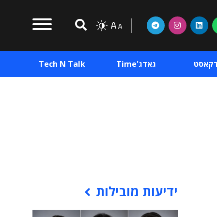
דקאסט
גאדג'Time
Tech N Talk
וכן פרסומי
תוכן פרסומי
וכן פרסומי
ידיעות מובילות