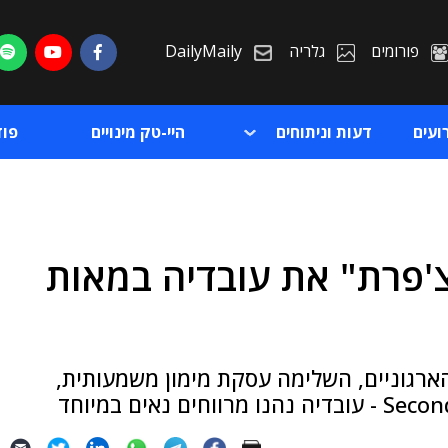
פורומים
גלריה
DailyMaily
ועים
דעות וניתוחים
היי-טק מינויים
פו
צ'פרת" את עובדיה במאות
ת
ת
רגוניים, השלימה עסקת מימון משמעותית,