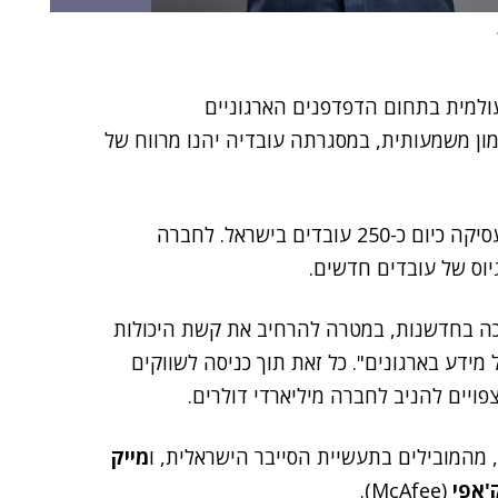
עלת עולמית בתחום הדפדפנים הארגוניים
נה עסקת מימון משמעותית, במסגרתה עובדיה יהנו מרווח של
מאז הקמתה בשנת 2019, איילנד צמחה בקצב מואץ ומעסיקה כיום כ-250 עובדים בישראל. לחברה
יוס של עובדים חדשים.
יכה בחדשנות, במטרה להרחיב את קשת היכולות
מידע בארגונים". כל זאת תוך כניסה לשווקים
ויים להניב לחברה מיליארדי דולרים.
, מהמובילים בתעשיית הסייבר הישראלית, ו
מייק
'אפי
(McAfee).