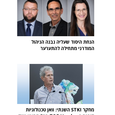
הנחת היסוד שעליה נבנה הניהול
המודרני מתחילה להתערער
מחקר STKI השנתי: וואן טכנולוגיות