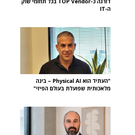
דורגה כ-TOP Vendor בכל תחומי שוק
ה-IT
"העתיד הוא Physical AI – בינה
מלאכותית שפועלת בעולם הפיזי"