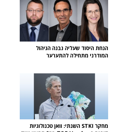
הנחת היסוד שעליה נבנה הניהול
המודרני מתחילה להתערער
מחקר STKI השנתי: וואן טכנולוגיות