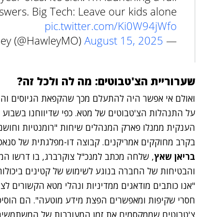
nswers. Big Tech: Leave our kids alone
pic.twitter.com/Ki0W94jWfo
August 15, 2025
— Josh Hawley (@HawleyMO)
שערוריית הצ'טבוטים: מה לה ולכל זה?
ואולם אי אפשר היה להתעלם מכך שהקפאת הגיוסים והר
על התנהלות הצ'טבוטים של מטא. כפי שדיווחנו בשבוע 
הענקית ממנלו פארק המנהלים שיחות "רומנטיות וחושניו
בקרב מחוקקים אמריקנים. קבוצה דו-מפלגתית של סנאטו
בריאן שאץ
, שלחה מכתב למנכ"ל צוקרברג, בו דרשו המח
חסרי שקיפות ומאפשרים הפצת מידע מוטעה". הם הוסיפו
צ'טבוטים שממקסמים את זמן המעורבות של המשתמשים, כ