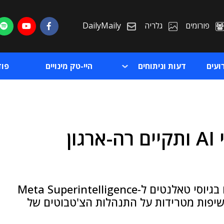
פורומים
גלריה
DailyMaily
ועים
דעות וניתוחים
היי-טק מינויים
פו
מטא בולמת: הקפיאה גיוסי AI ותקיים רה-ארגון
ת
ת
ענקית הטק השקיעה באחרונה הון ומרץ רבים בגיוסי טאלנטים ל-Meta Superintelligence
 חשיפות מטרידות על התנהלות הצ'טבוטים של