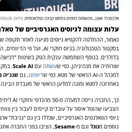
אלכסנדר וואנג, מהשמות החמים בתחום הבינה המלאכותית.
צילום: ShutterStock
עלות עצומה לגיוסים האגרסיביים של טאלנ
כאמור, ההחלטה להקפיא גיוסים מגיעה לאחר תקופה שב
בסקטור הטכנולוגיה בגיוס חוקר
בדולרים. בנוסף השתמשה ענקית הטק בשיטות "רכישה 
שורותיה את מנהיגיהן, כפי ש
עשתה
עם
Scale AI
. במק
למנהל ה-AI הראשי של מטא. כפי ש
דיווחנו
, גם
שנג'יה ג
באחרונה למטא ומונה למדען הראשי של מעבדת הבינה 
כך, החברה ג
הצביעו שהוטל איסור על עובדים קיימים לעבור בין צוותי
גיוסי הטאלנטים האגרסיביים, שכללו בין גם "גניבת" ארבעה 
נוספים מ
גוגל
וגם מ-
Sesame
, הציבו בפני החברה אתגר