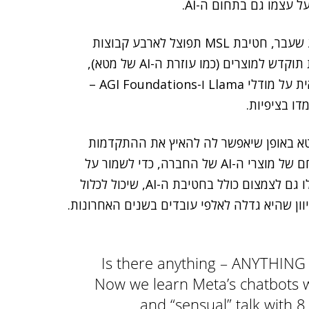
 עצמו גם בתחום ה-AI.
כעת דווח כי במסגרת הרה-ארגון, שהוכרז פנימית בשבוע שעבר, חטיבת MSL תפוצל לארבע קבוצות
נפרדות: אחת למחקר AI, אחת תתמקד ב-בינת-על, אחת תוקדש למוצרים (כמו עוזרת ה-AI של מטא),
והאחרונה תעסוק בתשתיות. הקבוצה הקיימת – שאחראית על מודלי Llama ו-AGI Foundations –
ו בציפיות.
מטא באופן שיאפשר לה להאיץ את ההתקדמות
השאפתנית שלה לקראת פיתוח בינת-על ולזרז את פיתוחם של מוצרי ה-AI של החברה, כדי לשמור על
תחרותיות. עוד ציינו דיווחים כי ייתכן ששינויים אלה יובילו גם לצמצום כולל בחטיבת ה-AI, שיכול לכלול
ון שהיא גדלה לאלפי עובדים בשנים האחרונות.
Is there anything – ANYTHING 
Now we learn Meta’s chatbots 
and “sensual” talk with 8 y