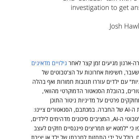
investigation to get a
ה-ארגון מגיעים זמן קצר לאחר
גילויים מדאיגים
שעבר, חשיפות אחרונות על הצ'טבוטים של
ת" עם ילדים עוררו תגובות חמורות ואף בהלה
רים, בהובלת הסנאטור הדמוקרטי מהוואי,
וקקים פרטים על מדיניות ניטור התוכן
והבטיחות של החברה בנוגע לשימוש של קטינים ביכולות ה-AI של החברה. במכתבם, הסנאטורים ציינו:
"אנו כותבים מודאגים ממדיניות ונהלי מטא הקשורים לצ'טבוטי ה-AI, המציבים סיכונים מדהימים לילדים,
 כי "למטא יש תמריצים פיננסיים חזקים לעצב
ולל על ידי התחזות לחברתו של ילד או יצירת