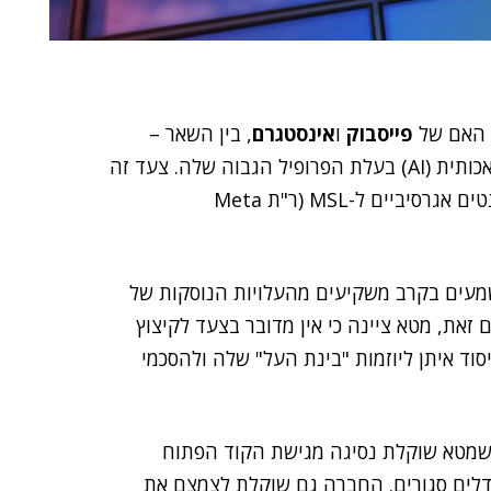
האם של
פייסבוק
ו
אינסטגרם
, בין השאר –
הקפיאה באופן מפתיע את הגיוסים לחטיבת הבינה המלאכותית (AI) בעלת הפרופיל הגבוה שלה. צעד זה
הגיע לאחר תקופה ארוכה של השקעות עתק וגיוסי טאלנטים אגרסיביים ל-MSL (ר"ת Meta
עים בקרב משקיעים מהעלויות הנוסקות של
ם זאת, מטא ציינה כי אין מדובר בצעד לקיצוץ
יסוד איתן ליוזמות "בינת העל" שלה ולהסכמי
 שמטא שוקלת נסיגה מגישת הקוד הפתוח
 מכוון כעת ליצירת מודלים סגורים. החברה גם שוקלת לצמצם את