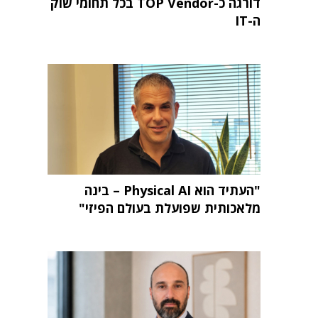
דורגה כ-TOP Vendor בכל תחומי שוק
ה-IT
"העתיד הוא Physical AI – בינה
מלאכותית שפועלת בעולם הפיזי"