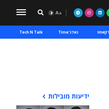
דקאסט
גאדג'Time
Tech N Talk
וכן פרסומי
תוכן פרסומי
וכן פרסומי
ידיעות מובילות