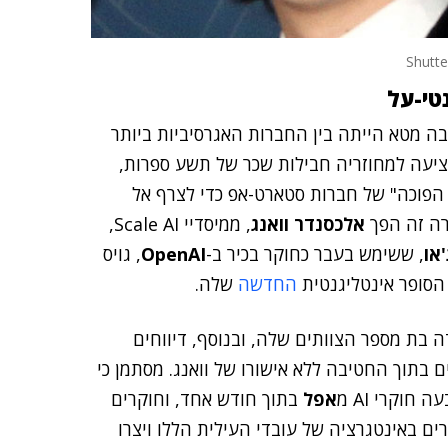
טי-על
ה מטא הייתה בין החברות האגרסיביות ביותר
י AI, ועל פי הדיווחים, הציעה למחוזריה חבילות שכר של תשע ספרות,
הפוכה" של חברות סטארט-אפ כדי לצרף אל
רה זה הפך
אלכסנדר וואנג
, ממיסדיי Scale AI,
'או
, ששימש בעבר כחוקר בכיר ב-
OpenAI
, גויס
הסופר אינטליגנטית
החדשה
שלה.
ייסה למעלה מ-50 מהנדסי וחוקרי AI ליחידה בת מספר הצוותים שלה, ובנוסף, דיווחים
ם בתוך החטיבה ללא אישורו של וואנג. מסתמן כי
חוקרי AI מ
אפל
בתוך חודש אחד, וחוקרים
ים באינטגרציה של עובדי העילית הללו ויצרו