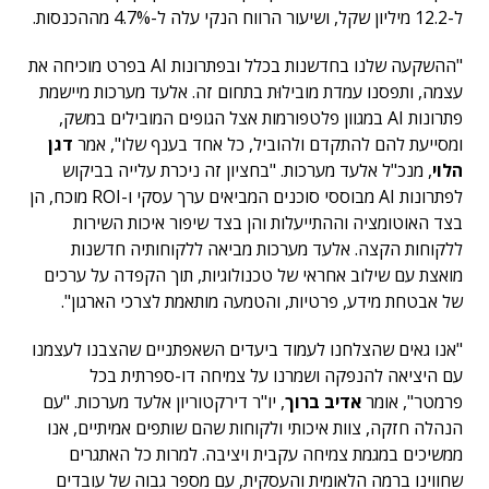
ל-12.2 מיליון שקל, ושיעור הרווח הנקי עלה ל-4.7% מההכנסות.
"ההשקעה שלנו בחדשנות בכלל ובפתרונות AI בפרט מוכיחה את
עצמה, ותפסנו עמדת מובילוּת בתחום זה. אלעד מערכות מיישמת
פתרונות AI במגוון פלטפורמות אצל הגופים המובילים במשק,
ומסייעת להם להתקדם ולהוביל, כל אחד בענף שלו", אמר
דגן
הלוי
, מנכ"ל אלעד מערכות. "בחציון זה ניכרת עלייה בביקוש
לפתרונות AI מבוססי סוכנים המביאים ערך עסקי ו-ROI מוכח, הן
בצד האוטומציה וההתייעלות והן בצד שיפור איכות השירות
ללקוחות הקצה. אלעד מערכות מביאה ללקוחותיה חדשנות
מואצת עם שילוב אחראי של טכנולוגיות, תוך הקפדה על ערכים
של אבטחת מידע, פרטיות, והטמעה מותאמת לצרכי הארגון".
"אנו גאים שהצלחנו לעמוד ביעדים השאפתניים שהצבנו לעצמנו
עם היציאה להנפקה ושמרנו על צמיחה דו-ספרתית בכל
פרמטר", אומר
אדיב ברוך
, יו"ר דירקטוריון אלעד מערכות. "עם
הנהלה חזקה, צוות איכותי ולקוחות שהם שותפים אמיתיים, אנו
ממשיכים במגמת צמיחה עקבית ויציבה. למרות כל האתגרים
שחווינו ברמה הלאומית והעסקית, עם מספר גבוה של עובדים