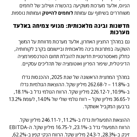
הגיוס, אלעד מערכות משקיעה בהכשרה ושילוב של לוחמים
משוחררים בשיתוף עם עמותת
לוחמים להייטק
ועמותות נוספות.
חדשנות ובינה מלאכותית: מנועי צמיחה באלעד
מערכות
גם במהלך החציון האחרון, אלעד מערכות מדווחת על המשך
השקעה בפתרונות בינה מלאכותית וביישומם בקרב לקוחותיה,
כחלק מאסטרטגיית חדשנות להובלת תחום הטרנספורמציה
הדיגיטלית, שיפור הפריון ואוטומציה של תהליכים עסקיים.
במהלך המחצית הראשונה של שנת 2025, ההכנסות גדלו
ב-11.8% – ל-262.68 מיליון שקל. ההוצאות הגולמיות גדלו
ב-10.9%, ל-226.12 מיליון שקל. הרווח הגולמי גדל ב-18.1%,
ל-36.65 מיליון שקל – רווח גולמי שולי של 14.0%, לעומת 13.2%
ברבעון המקביל אשתקד.
ההוצאות התפעוליות גדלו ב-11.2%, ל-246.11 מיליון שקל.
הרווח התפעולי גדל ב-23.1%, ל-16.75 מיליון שקל. ה-EBITDA
זינק ב-28.3%, ל-24.3 מיליון שקל. הרווח הנקי קפץ ב-62.2%,