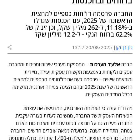
ברווחים ובהכנסות
החברה פרסמה דו"חות כספיים למחצית
הראשונה של 2025, עם הכנסות שגדלו
ב-11.18%, ל-262 מיליון שקל, וכן זינוק של
62.2% ברווח הנקי - ל-12.2 מיליון שקל
ג'ון בן-זקן
20/08/2025 13:17
חברת
אלעד מערכות
–
המספקת מערכי שירות ומכירות ומחברת
עסקים ולקוחות באמצעות תקשורת עסקית יעילה, מיידית
ומותאמת אישית – פרסמה כעת את דו"חותיה הכספיים למחצית
הראשונה של שנת 2025 ובהם הציגה צמיחה אורגנית מרשימה
בכלל המדדים העסקיים.
מהדו"ח עולה כי הצמיחה האורגנית, המדגישה את עוצמת
הפעילות העסקית של החברה, ממשיכה לעלות בצורה עקבית.
החברה מעידה גם על תנופה בגיוס עובדים ומצבת כוח האדם
צמחה, מתחילת השנה, בלמעלה ממאה עובדים חדשים. החברה
מונה, נכון לסוף החציון, למעלה מ-1,400 עובדים. כחלק מתנופת