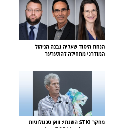
הנחת היסוד שעליה נבנה הניהול
המודרני מתחילה להתערער
מחקר STKI השנתי: וואן טכנולוגיות