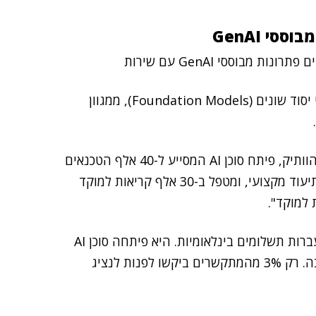
מבוססי GenAI עם שירות
Amazon Bedrock. ארגונים יכולים לבחור ממגוון מודלי יסוד שונים (Foundation Models), ממגוון
, תאגיד המעליות והדרגנועים הוותיק, פיתח סוכן AI המסייע ל-40 אלף הטכנאים
שלו בשטח, אוסף מידע מהיסטוריית טיפולים, חיישנים ותיעוד מקצועי, ומטפל ב-30 אלף קריאות למוקד
למוקד".
, הפועלת בתחום העברות תשלומים בינלאומיות. היא פיתחה סוכן AI
לתמיכה בלקוחות, שהביא לשיפור של 75% בזמני התגובה. רק 3% מהמתקשרים ביקשו לפנות לנציג