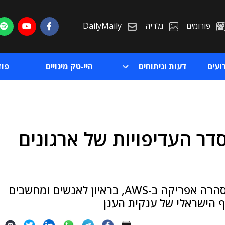
פורומים
גלריה
DailyMaily
ועים
דעות וניתוחים
היי-טק מינויים
פו
דר העדיפויות של ארגונים
ת
ת
כך אמר הראל יפהר, מנהל אזור ישראל וסאב סהרה אפריקה ב-AWS, בראיון לאנשים ומחשבים
 הישראלי של ענקית הענן