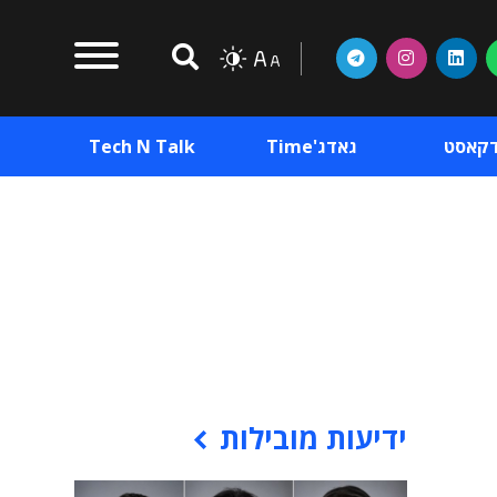
דקאסט
גאדג'Time
Tech N Talk
וכן פרסומי
תוכן פרסומי
וכן פרסומי
ידיעות מובילות