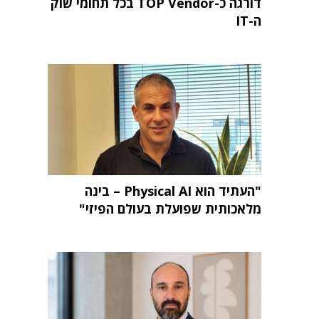
דורגה כ-TOP Vendor בכל תחומי שוק
ה-IT
"העתיד הוא Physical AI – בינה
מלאכותית שפועלת בעולם הפיזי"