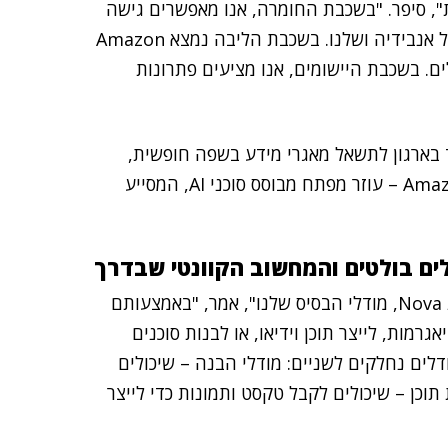
 בעולם ה-GenAI בשלוש שכבות", סיפר. "בשכבת החומרה, אנו מאפשרים גישה
למבחר שבבים המותאמים לאימון מודלי AI עם GPUs של אנבידיה ושלנו. בשכבת הליבה נמצא Amazon
ובילים. בשכבת היישומים, אנו מציעים פתרונות
 המאפשר לכל עובד בארגון לתשאל מאגרי מידע בשפה חופשית,
בצורה קלה ומהירה. יישום נוסף הוא Amazon Q Developer – עוזר מפתח מבוסס סוכני AI, המסייע
"בחודשים האחרונים הצגנו את משפחת מודלים מסדרת Nova, מודלי הבסיס שלנו", אמר, "באמצעותם
רמות, לייצר תוכן וידיאו, או לבנות סוכנים
לים נחלקים לשניים: מודלי הבנה – שיכולים
 תוכן – שיכולים לקבל טקסט ותמונות כדי לייצר