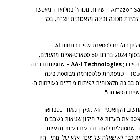
"היצע AI נוסף", המשיך וסיפר יפהר, "הוא Amazon SageMaker AI – שירות מנוהל במלואו, המאפשר
מידת מכונה ובינה מלאכותית יוצרת, בכל
"בשנה שעברה", אמר, "הכרזנו על מחויבות בשווי 230 מיליון דולרים לסטארט-אפים בתחום AI –
בקרדיטים לשירותי ענן שלנו ובתוכניות חניכה והכשרה. בסוף 2024 בחרנו 80 סטארט-אפים מהעולם,
AA-I Technologies
– שמפתחת בינה
Co
) – שמפתחת פלטפורמה מבוססת בינה
בבינה מלאכותית לפיתוח מודלים בעולמות ה-
חשוב הקוואנטי הוא מסקרן מאוד. בפברואר
הצגנו שבב קוואנטי חדש, Ocelot, המסוגל להפחית ב-90% את העלות של תיקון שגיאות בשבבים
ים שמסוגלים להתמודד עם בעיות מדעיות
 כבר לא שאלה של 'אם', אלא של 'מתי' יהיו