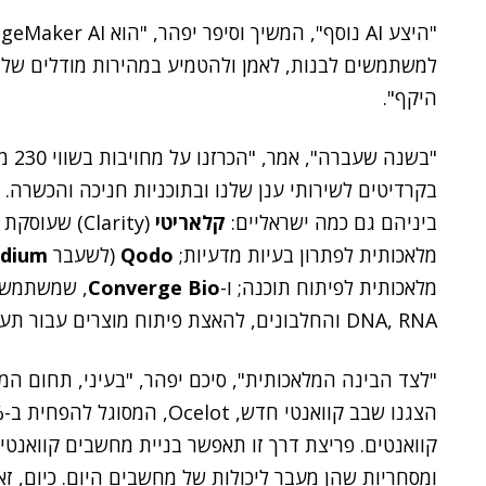
למשתמשים לבנות, לאמן ולהטמיע במהירות מודלים של ל
היקף".
ביניהם גם כמה ישראליים:
קלאריטי
(Clarity) שעוסקת בסייבר;
מלאכותית לפתרון בעיות מדעיות;
Qodo
(לשעבר
dium
מלאכותית לפיתוח תוכנה; ו-
Converge Bio
, שמשתמשת 
DNA, RNA והחלבונים, להאצת פיתוח מוצרים עבור תעשיית הפארמה".
"לצד הבינה המלאכותית", סיכם יפהר, "בעיני, תחום המ
קוואנטים. פריצת דרך זו תאפשר בניית מחשבים קוואנט
ומסחריות שהן מעבר ליכולות של מחשבים היום. כיום, זאת