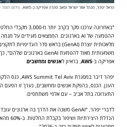
הראל יפהר, מנהל אזור ישראל וסאב סהרה אפריקה ב-AWS.
צילום: תומר פ
משמעותית מאוד להטמעת GenAI בארגונים שלהם", כך אמר
אפריקה ב-
AWS
, בראיון ל
אנשים ומחשבים
.
יפהר דיבר במסגרת
הענן. הכנס, בהפקת אנשים ומחשבים, נערך זו הפעם ה-12, והתקיים אתמול (ד') 
התערוכה בתל אביב – עם אלפי משתתפים.
לדברי יפהר, "GenAI משנה את הדרך בה ארגו
מתכוונים לאייש תפקיד כזה ב-2026".