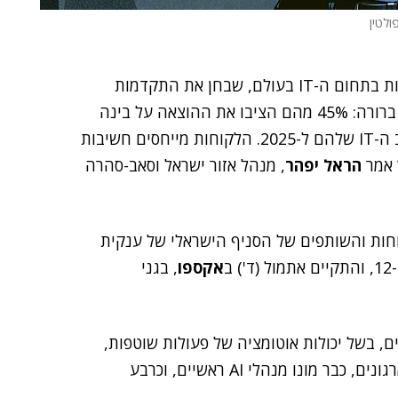
ולטין
"באחרונה ערכנו סקר בקרב יותר מ-3,000 מקבלי החלטות בתחום ה-IT בעולם, שבחן את התקדמות
ההטמעה של AI בארגונים. הממצאים מעידים על מגמה ברורה: 45% מהם הציבו את ההוצאה על בינה
מלאכותית יוצרת (GenAI) בראש סדר העדיפויות לתקציב ה-IT שלהם ל-2025. הלקוחות מייחסים חשיבות
הראל יפהר
, מנהל אזור ישראל וסאב-סהרה
 AWS Summit Tel Aviv, כנס הלקוחות והשותפים של הסניף הישראלי של ענקית
ב
אקספו
, בגני
נים עובדים, בשל יכולות אוטומציה של פעולות שוטפות,
הגדלת היצירתיות ושיפור בקבלת החלטות. ב-60% מהארגונים, כבר מונו מנהלי AI ראשיים, וכרבע