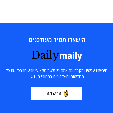
הישארו תמיד מעודכנים
Daily
maily
הירשמו עכשיו ותקבלו גם אתם ניוזלטר מקצועי יומי, המרכז את כל
החדשות והעדכונים בתחומי ה-ICT
הרשמה