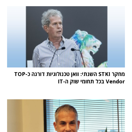
מחקר STKI השנתי: וואן טכנולוגיות דורגה כ-TOP
Vendor בכל תחומי שוק ה-IT