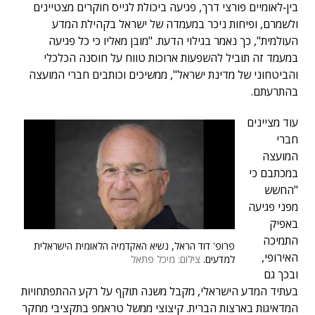
בין‑לאומיים פורצי דרך, פגיעה ביכולת לגייס חוקרים מצטיינים
ולשמרם, ופיחות ניכר במעמדה של ישראל בקהילת המדע
העולמית", כך נאמר בגילוי הדעת. "מובן מאליו כי כל פגיעה
במעמד זה תוביל להשפעות ארוכות טווח על חוסנה הכלכלי
והביטחוני של מדינת ישראל", ממשיכים וכותבים חברי המועצה
בהתרעתם.
עוד מציינים
חברי
המועצה
במכתבם כי
"החשש
מפני פגיעה
באפיק
התמיכה
פרופ' דוד הראל, נשיא האקדמיה הלאומית הישראלית
האירופי,
למדעים.
צילום: מיכל פתאל
ובכך גם
בעתיד המדע הישראלי, מקבל משנה תוקף על רקע ההתפתחויות
המדאיגות בארצות הברית. קיצוצי ממשל טראמפ בתקציבי מחקר