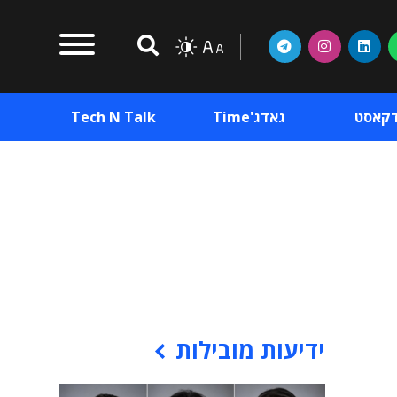
דקאסט
גאדג'Time
Tech N Talk
וכן פרסומי
תוכן פרסומי
וכן פרסומי
ידיעות מובילות