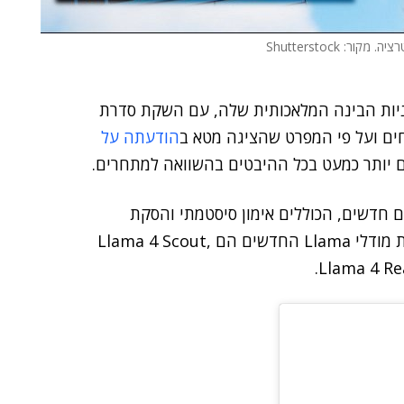
ר: Shutterstock
יות הבינה המלאכותית שלה, עם השקת סדרת
וחים ועל פי המפרט שהציגה מטא ב
הודעתה על
חדשים, הכוללים אימון סיסטמתי והסקת
פרמטרים גדולים בהרבה ממודלי Llama קודמים. ארבעת מודלי Llama החדשים הם Llama 4 Scout,