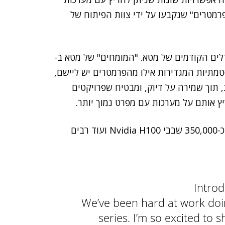
פרמטרים" שנקבעו על ידי צוות הפיתוח של
ם מהיקף המודלים הקודמים של מטא. "המומחים" של מטא ב-
 סיסטמתיות המגדירות אילו מהפרמטרים יש ליישם,
, תוך שמירה על דיוק, ומבטיח שפרויקטים
בנוסף, מטא משקיעה משאבים עצומים במחשוב AI, עם כ-350,000 שבבי Nvidia H100 ועוד רבים
Introd
We’ve been hard at work doi
series. I’m so excited to 