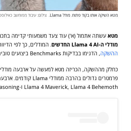
מטא השיקה אותו בקוד פתוח. מודל Llama.
צילום: עיבוד ממוחשב כאילוסטרציה. מקו
מטא
עשתה אתמול (א') עוד צעד משמעותי קדימה בתכנ
מודלי ה-Llama 4 AI החדשים
. המודלים, כך לפי הדיו
ההשקה
, הדגימו בבדיקות Benchmarks ביצועים טובים יותר כמעט בכל ההיבטים בהשוואה למתחרים.
כחלק מההשקה, הכריזה מטא למעשה על ארבעה מודלים 
Llama 4 Maverick, Llama 4 Behemoth ו-Llama 4 Reasoning.