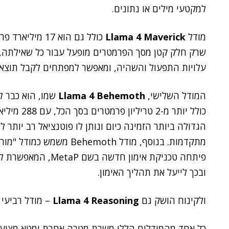
למקטעי מילים או נתונים.
מודל
Llama 4 Maverick
שרק חלק קטן מסך הפרמטרים מופעל עבור כל שאילתה, 
עלויות התפעול והשהיה, ומאפשר למפתחים לקבל תוצא
המודל השלישי,
Llama 4 Behemoth
שמו, הוא כבר 
כולל יותר 
הגדולה ביותר הזמינה כיום ונותן לו פוטנציאל רב יותר
מתקדמות. בנוסף, מודל emoth
פיתחה טכניקת אימון 
ובכך לייעל את תהליך האימון.
ולקינוח הושק גם
Llama 4 Reasoning
– מודל רביעי
כל אחד מהמודלים הללו משרת מטרה אחרת ומטא מציעה 