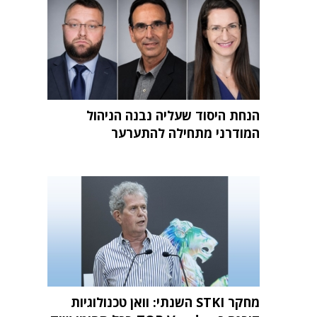
הנחת היסוד שעליה נבנה הניהול
המודרני מתחילה להתערער
מחקר STKI השנתי: וואן טכנולוגיות