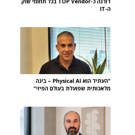
דורגה כ-TOP Vendor בכל תחומי שוק
ה-IT
"העתיד הוא Physical AI – בינה
מלאכותית שפועלת בעולם הפיזי"