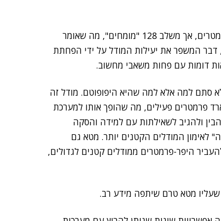
כולל גם הוא 17 מיליארד פרמטרים, אך משלב 128 "מומחים", מה שאומר
דבר המשפר את יעילות המודל על ידי הפחתת
ות דומות עם פחות משאבי מחשוב.
לא סתם למה אלא למה שהיא היפופוטם. מודל זה
מ-2 טריליון פרמטרים בסך הכל, עם 288 מיליארד פרמטרים פעילים, מה שהופך אותו למערכת
 להבין ולהגיב לשאילתות עם למידה והסקה
Beh משמש כמודל "מורה" לאימון המודלים הקטנים יותר. מטא גם
חדשה בשם MetaP, המאפשרת להעביר היפר-פרמטרים ממודלים קטנים לגדולים,
 שעליו מטא טרם שיתפה מידע רב.
אפשרויות שונות שניתן להריץ עם מערכות