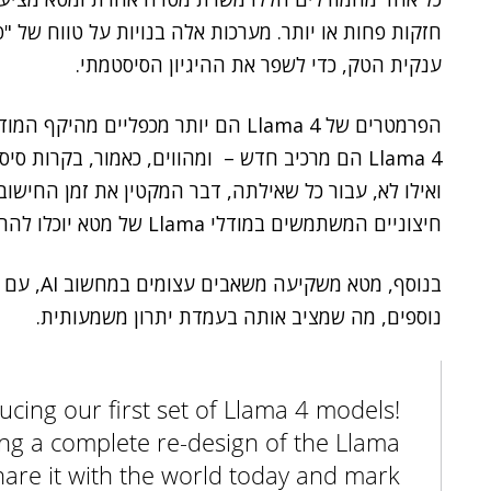
חזקות פחות או יותר. מערכות אלה בנויות על טווח של "
ענקית הטק, כדי לשפר את ההיגיון הסיסטמתי.
הפרמטרים של Llama 4 הם יותר מכפליי
Llama 4 הם מרכיב חדש – ומהווים, כאמור, בקרות
ואילו לא, עבור כל שאילתה, דבר המקטין את זמן החישוב
חיצוניים המשתמשים במודלי Llama של מטא יוכלו להריץ אותם על מערכות עם מפרט נמוך יותר.
נוספים, מה שמציב אותה בעמדת יתרון משמעותית.
ucing our first set of Llama 4 models!
ng a complete re-design of the Llama
share it with the world today and mark