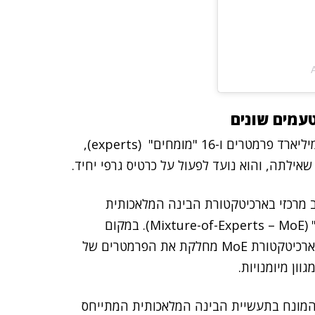
עמים שונים
הוא מודל קטן ומהיר במיוחד, עם 17 מיליארד פרמטרים ו-16 "מומחים" (experts),
ילתה, והוא נועד לפעול על כרטיס גרפי יחיד.
 מרכזי בארכיטקטורת הבינה המלאכותית
החדשה של מודלי Llama 4, המכונה "תערובת מומחים" (Mixture-of-Experts – MoE). במקום
להשתמש בכל הפרמטרים של המודל עבור כל שאילתה, ארכיטקטורת MoE מחלקת את הפרמטרים של
ון מיומנויות.
ליון "טוקנים" – הוא המונח בתעשיית הבינה המלאכותית המתייחס