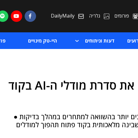
פורומים
גלריה
DailyMaily
ועים
דעות וניתוחים
היי-טק מינויים
פו
לאמה? ככה!: מטא השיקה את סדרת מודלי ה-AI בקוד
ת
ת
עים טובים יותר בהשוואה למתחרים במהלך בדיקות ●
שבינה מלאכותית בקוד פתוח תהפוך למודלים