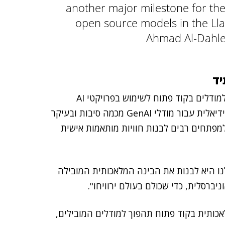
another major milestone for the
open source models in the L
חשוב לציין כי מטא בוחרת להפוך את כל המודלים הללו למודלים בקוד פתוח לשימוש בפרויקטי AI
חיצוניים. החברה סבורה כי גישה זו של קוד פתוח היא אידיאלית עבור מודלי GenAI מכמה סיבות ובעיקר
פתחים רבים לבנות חוויות מותאמות אישית
ו היא לבנות את הבינה המלאכותית המובילה
ברסלית, כדי שכולם בעולם ירוויחו".
אכותית בקוד פתוח תהפוך למודלים המובילים,