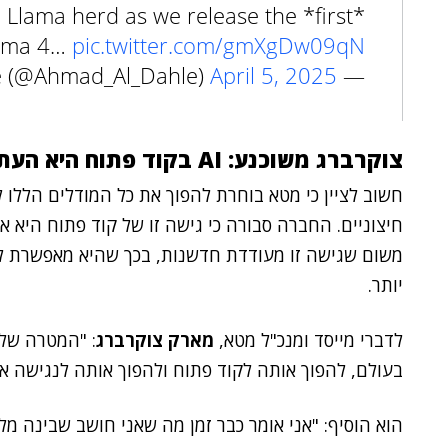
 Llama herd as we release the *first*
lama 4…
pic.twitter.com/gmXgDw09qN
April 5, 2025
— Ahmad Al-Dahle (@Ahmad_Al_Dahle)
צוקרברג משוכנע: AI בקוד פתוח היא העתיד
משום שגישה זו מעודדת חדשנות, בכך שהיא מאפשרת למ
יותר.
לדברי מייסד ומנכ"ל מטא,
מארק צוקרברג
: "המטרה שלנ
בעולם, להפוך אותה לקוד פתוח ולהפוך אותה לנגישה אוני
הוא הוסיף: "אני אומר כבר זמן מה שאני חושב שבינה מל