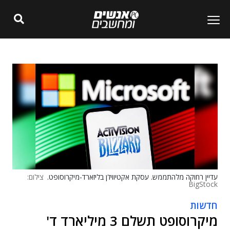
עדיין רחוקה מלהתממש. עסקת אקטיוויז'ן בליזארד-מיקרוסופט.
צילום:
BigStock
חדשות
מיקרוסופט תשלם 3 מיליארד ד'