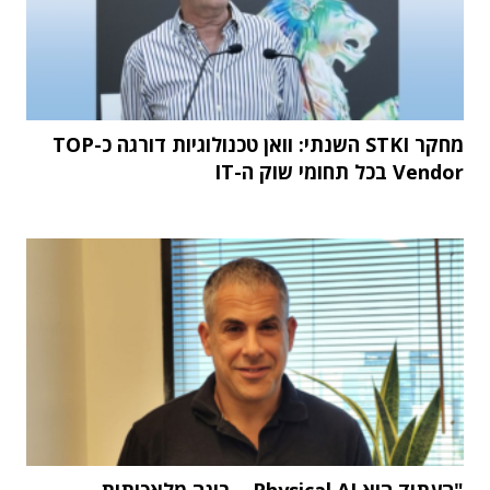
מחקר STKI השנתי: וואן טכנולוגיות דורגה כ-TOP
Vendor בכל תחומי שוק ה-IT
"העתיד הוא Physical AI – בינה מלאכותית