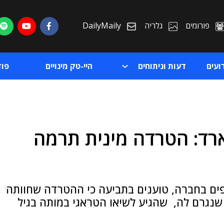
פורומים
גלריה
DailyMaily
ועים
דעות וניתוחים
היי-טק מינויים
פו
זארד: הטרדה מינית תרמה
ת
ת
פים בחברה, טוענים בתביעה כי ההטרדה שחוותה
נגרם לה, שהגיע לשיאו הטראגי במותה בגיל