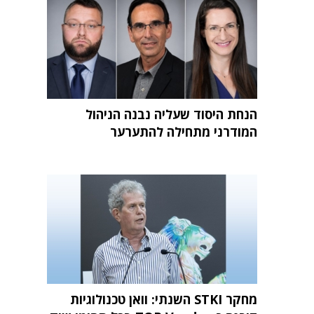
הנחת היסוד שעליה נבנה הניהול
המודרני מתחילה להתערער
מחקר STKI השנתי: וואן טכנולוגיות