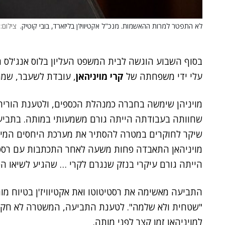
לא התפטר למרות ההאשמות. מנכ"ל אקטיוויז'ן בליזארד, בובי קוטיק.
צילום:
בסוף השבוע הוגשה לבית המשפט העליון בלוס אנג'לס 
עלי ידי משפחתה של
קרי מויניהאן
, עובדת לשעבר, שמ
מויניהן שימשה בחברה כמנהלת הכספים, ולטענת הורי
שחוותה בעבודתה הייתה גורם משמעותי במותה. בתביעה
שיקר לחוקרים במטרה להסתיר את מערכת היחסים המינית
מויניהאן התאבדה פחות משעה לאחר התכתבות עם רסטי
הייתה גורם עיקרי בנזק שנגרם לקרי … שהגיע לשיאו הטראגי במותה 
התביעה מאשימה את רסטיטוטו ואת אקטיוויז'ן בטיוח מ
"שטחית ולא שלמה". לטענת התביעה, המשטרה לא חק
למויניהאן זמן קצר לפני מותה.