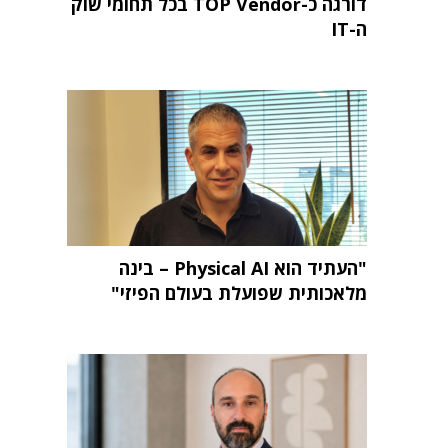
דורגה כ-TOP Vendor בכל תחומי שוק
ה-IT
"העתיד הוא Physical AI – בינה
מלאכותית שפועלת בעולם הפיזי"