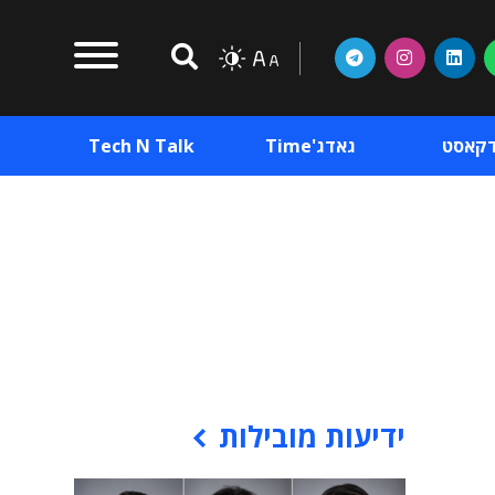
דקאסט
גאדג'Time
Tech N Talk
וכן פרסומי
תוכן פרסומי
וכן פרסומי
ידיעות מובילות