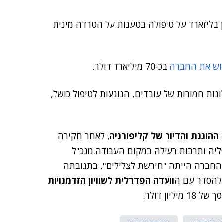
את אקטיוויז'ן בליזארד על טיפולה בטענות על הטרדה מינית
וש את החברה
בכ-70 מיליארד דולר.
נות חמורות של עובדים, הנוגעות לטיפול כושל,
הוגנת והדיור של קליפורניה
, לאחר חקירה
יה ותרבות רעילה במקום העבודה.מנכ"ל
החברה הייתה "חירשת לצלילים", בתגובתה
להסדר עם ה
וועדה הפדרלית לשוויון הזדמנויות
ון דולר.