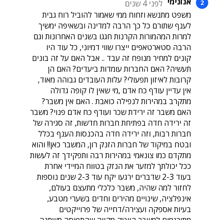
אנונימי
לפני 4 שנים
משפט מתנשא וזחוח ממי שאמור להוביל רוח גבית
לענף שתורם כל כך הרבה למדינה ובשאיפה ימשיך
למרות המהמורות הקרנות חגגו בשנים האחרונות וגם
הרבה סטארטאפים ייצרו שווי דמיוני, כל עוד היו
קונים למחיר מנופח זה עבד .. אבל האם על זה בונים
תעשיה? האם החברות עומדות ביעדים? האם הן
קרובות לאיזון תפעולי? עלות העובדים גבוהה מאוד,
אין עדיין עודף כח אדם ,מי שאין לו קופה גדולה
מתקרב במהירות לנפילה כואבת . האם אין משבר?
האם משבר זה ירידת שכר ועודף כח אדם פנוי? משבר
זה ירידה חדה בפתיחת חברות חדשות, זה סגירה של
חברות רבות, וזה ירידה חדה בהכנסות הענף בכלל
ובטח במיקוד של חברות הזנק רון, המשבר כאן!! והוא
מתקדם כמו צונאמי במהירות רבה ותפקידך זה לעשות
ככל יכולתך למזער את הנזק בטווח המיידי אחרת
בעוד 2-3 שדברים ירגעו יקח עוד 2-3 שנים נוספות
לחזור למה שהיה, משבר כלכלי מתעצם בעולם,
אינפלציה, שינויים מהירים וחדים בשערי מטבע,
בעיות אספקה ועצירה/דחייה של פרוייקטים