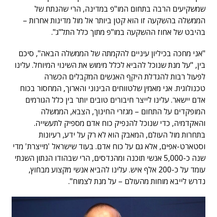
שמשקיעים הרבה בתחום המו"פ במדינה, הרי שהנתח של
הממשלה בהשקעה זו הוא קטן ביותר אל מול מדינות אחרות –
בהיבט של אחוז ההשקעה במו"פ מתוך כלל התל"ג".
"אני מחכה בכיליון עיניים להקמתה של הממשלה הבאה", סיכם
בין, "על מנת שנוכל להביא לכלל מימוש את השינוי המיוחל. עלינו
לפעול רבות להגדלת היקף האנשים המקבלים הכשרה
טכנולוגית. אני מאמין שלטווחים הבינוני והארוך, המחסור בכוח
אדם יישאר. עלינו לייצר חיבורים טובים יותר בין כלל הגורמים
המופקדים על התחום – מגזרי החינוך, הצבא, הממשלה
והאקדמיה, כדי שנוכל להנפיק כוח אדם מספיק לתעשייה.
בתחרות מול העולם, המאבק הוא לא רק על ידע, רעיונות
וסטארט-אפים, אלא גם על כוח אדם. בעוד שישראל 'מייצרת' מדי
שנה כ-5,000 אנשי תוכנה ומהנדסים, הרי שבהודו הנתון השנתי
עומד על כ-200 אלף איש. עלינו להביא אנשי מקצוע מבחוץ,
נדרש לייבא מוחות מהעולם – על מנת לצמוח".