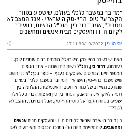
בהיי-טק"
"מדובר במשבר כלכלי בעולם, שישפיע בטווח
הקצר על גיוסי ההיי-טק הישראלי - אבל המצב לא
מטריד", אמר דרור בין, מנכ"ל הרשות, בוועידה
לקיום ה-IT והעסקים מבית אנשים ומחשבים
יוסי הטוני
30/10/2022 17:11
האם יש משבר בהיי-טק הישראלי? מומחים רבים אומרים שכן.
לעומתם,
דרור בין
, מנכ"ל רשות החדשנות – אחד הגופים
הממשלתיים הבולטים שעוסקים בענף – כופר בכך: "אינני חושב
שיש משבר בהיי-טק הישראלי. המדובר במשבר כלכלי בעולם,
שמורכב משילוב של כמה אירועים: האינפלציה, המלחמה בין
רוסיה לאוקראינה, ומאבק הסחר בין סין וארצות הברית. כל אלה
ישפיעו בטווח הקצר על גיוסי ההיי-טק, אבל מבחינתי, המצב לא
מטריד".
בין דיבר בוועידת ישראל לקידום ה-IT והעסקים מבית
אנשים
ומחשבים
, שהתקיימה היום (א') במרכז הכנסים והאירועים לאגו