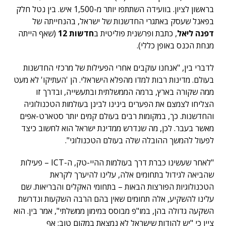
בראשון לציון. בוועידה השתתפו יותר מ-1,500 איש. בין נטל חלק
בפאנל שעסק באתגרי החדשנות של ישראל, בהנחייתה של
דפנה ליאל
, כתבת ופרשנית פוליטית ב
חדשות 12
(שאף הייתה
מנחת הכנס באופן כללי).
לדברי בין, "אנחנו עוקבים אחרי הפעילות של מרכזי החדשנות
בעולם. מדינות רבות למדו מהפלא הישראלי. הן 'העתיקו' לא מעט
ממה שקורה בארץ, ברמה הממשלתית ובתעשייה, ובדרך זו
הצליחו לצמצם את הפערים בינינו לבינן בעולמות הטכנולוגיה
והחדשנות. כך, במקומות רבים בעולם קמים יותר סטארט-אפים
מאשר בעבר. לכן, מה שנדרש ממדינת ישראל הוא לחשוב כיצד
לפעול להמשך ההובלה שלה בעולם הטכנולוגי".
"לאחר שעשינו כברת דרך בעולמות ההיי-טק, ה-ICT – פעילות
שהביאה לגידול בתחומים אלה, עלינו להיערך לקראת
הטכנולוגיות הפורצות הבאות – בתחומי האקלים והבריאות. שם
עלינו להשקיע, אלה תחומים שאין בהם הרבה השקעות ונדרשת
השקעה גדולה בהן, במו"פ מבוסס במימון ממשלתי", אמר בין. הוא
ציין כי "יש להודות שישראל לא נמצאת במקום טוב: אף