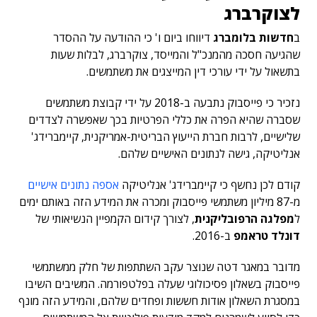
לצוקרברג
ב
חדשות בלומברג
דיווחו ביום ו' כי ההודעה על ההסדר
שהגיעה חסכה מהמנכ"ל והמייסד, צוקרברג, לבלות שעות
בתשאול על ידי עורכי דין המייצגים את משתמשים.
נזכיר כי פייסבוק נתבעה ב-2018 על ידי קבוצת משתמשים
שסברה שהיא הפרה את כללי הפרטיות בכך שאפשרה לצדדים
שלישיים, לרבות חברת הייעוץ הבריטית-אמריקנית, קיימברידג'
אנליטיקה, גישה לנתונים האישיים שלהם.
קודם לכן נחשף כי קיימברידג' אנליטיקה
אספה נתונים אישיים
מ-87 מיליון משתמשי פייסבוק ומכרה את המידע הזה באותם ימים
ל
מפלגה הרפובליקנית
, לצורך קידום הקמפיין הנשיאותי של
דונלד טראמפ
ב-2016.
מדובר במאגר דטה שנוצר עקב השתתפות של חלק ממשתמשי
פייסבוק בשאלון פסיכולוגי שעלה בפלטפורמה. המשיבים השיבו
במסגרת השאלון אודות חששות ופחדים שלהם, והמידע הזה מונף