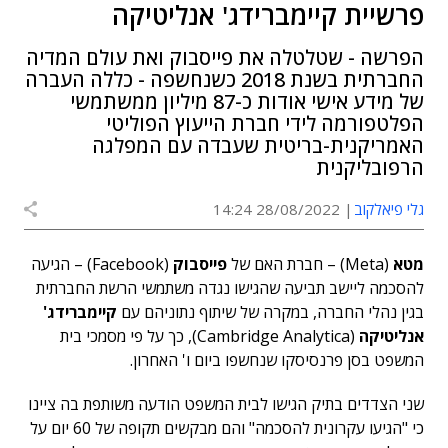
פרשיית קיימברידג' אנליטיקה
הפרשה - שטלטלה את פייסבוק ואת עולם המדיה
החברתית בשנת 2018 כשנחשפה - כללה העברה
של מידע אישי אודות כ-87 מיליון ממשתמשי
הפלטפורמה לידי חברת הייעוץ הפוליטי
האמריקנית-בריטית שעבדה עם המפלגה
הרפובליקנית
גלי פיאלקוב
28/08/2022 14:24
מטא
(Meta) – חברת האם של
פייסבוק
(Facebook) – הגיעה
להסכמה ליישב תביעה שהגישו נגדה משתמשי הרשת החברתית
בגין נהלי החברה, במקרה של שיתוף נתוניהם עם
קיימברידג'
אנליטיקה
(Cambridge Analytica), כך על פי מסמכי בית
המשפט בסן פרנסיסקו שנחשפו ביום ו' האחרון.
שני הצדדים בתיק הגישו לבית המשפט הודעה משותפת בה ציינו
כי "הגיעו עקרונית להסכמה" והם מבקשים תקופה של 60 יום על