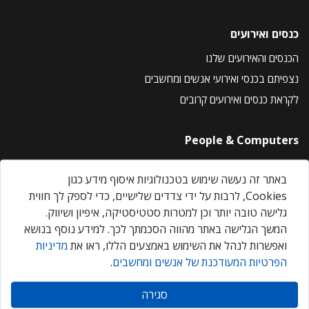
כנסים ואירועים
הכנסים והאירועים שלנו
נצפיתם בכנסי ואירועי אנשים ומחשבים
לקראת כנסים ואירועים קרובים
People & Computers
About Us
באתר זה נעשה שימוש בטכנולוגיות איסוף מידע כגון
Privacy Policy
Cookies, לרבות על ידי צדדים שלישיים, כדי לספק לך חווית
Contact Us
גלישה טובה יותר וכן למטרות סטטיסטיקה, איפיון ושיווק.
Our Events
המשך הגלישה באתר מהווה הסכמתך לכך. למידע נוסף בנושא
ואפשרות לנהל את השימוש באמצעים הללו, ראו את
מדיניות
הפרטיות המעודכנת של אנשים ומחשבים
.
אנשים ומחשבים © 2026 – כל הזכויות שמורות
סגירה
Created by