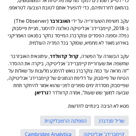
כדי לסייע לשמרנים למקד מודעות פוליטיות אל המשתמשים,
בהתאם לחרדותיהם, כדי להפעיל אותם לטובת הצבעה לטראמפ.
עקב חשיפת השערורייה על ידי
האובזרבר
(The Observer)
ב-2018, קיימברידג' אנליטיקה נאלצה להיסגר, מניית פייסבוק
נפלה וספגה הפסדים וצוקרברג המייסד נחקר בסנאט האמריקני
באירוע מאוד לא מחמיא, שסוקר בכל המדיה העולמית.
עקב הבשורה על הפשרה,
קרול קדוולדר
, עיתונאית האובזרבר
שחשפה את שערוריית קיימברידג' אנליטיקה, ביקרה את ההסדר.
"זה מראה עד כמה צוקרברג נואש להימנע מלענות על שאלות על
הטיוח של פייסבוק על דליפת הנתונים של קיימברידג' אנליטיקה,
שפייסבוק מסדרת ימים ספורים לפני שהוא אמור להיחקר תחת
שבועה למשך שש שעות", אמרה קדוולדר ל
גרדיאן
.
מטא לא הגיבה בינתיים לחדשות.
שריל סנדברג
המפלגה הרפובליקנית
קיימברידג' אנליטיקה
Cambridge Analytica