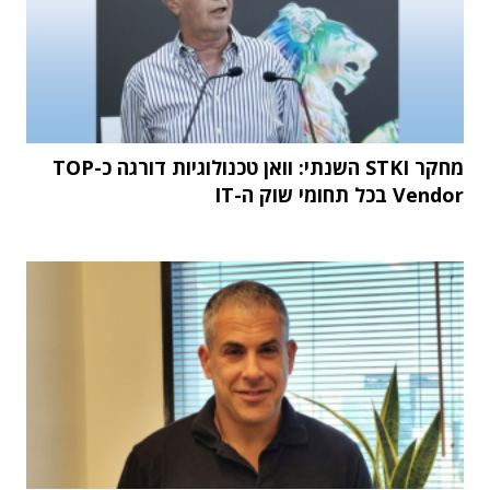
מחקר STKI השנתי: וואן טכנולוגיות דורגה כ-TOP
Vendor בכל תחומי שוק ה-IT