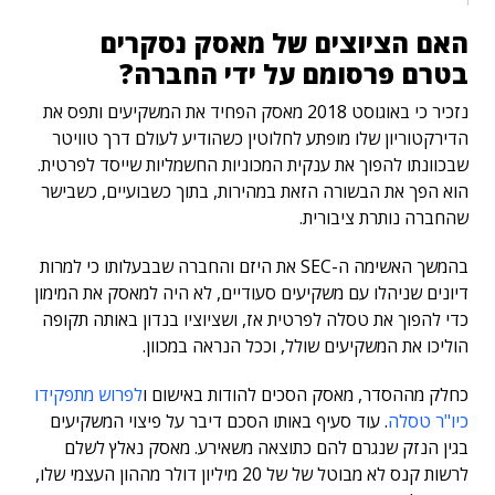
האם הציוצים של מאסק נסקרים
בטרם פרסומם על ידי החברה?
נזכיר כי באוגוסט 2018 מאסק הפחיד את המשקיעים ותפס את
הדירקטוריון שלו מופתע לחלוטין כשהודיע לעולם דרך טוויטר
שבכוונתו להפוך את ענקית המכוניות החשמליות שייסד לפרטית.
הוא הפך את הבשורה הזאת במהירות, בתוך כשבועיים, כשבישר
שהחברה נותרת ציבורית.
בהמשך האשימה ה-SEC את היזם והחברה שבבעלותו כי למרות
דיונים שניהלו עם משקיעים סעודיים, לא היה למאסק את המימון
כדי להפוך את טסלה לפרטית אז, ושציוציו בנדון באותה תקופה
הוליכו את המשקיעים שולל, וככל הנראה במכוון.
כחלק מההסדר, מאסק הסכים להודות באישום ו
לפרוש מתפקידו
כיו"ר טסלה
. עוד סעיף באותו הסכם דיבר על פיצוי המשקיעים
בגין הנזק שנגרם להם כתוצאה משאירע. מאסק נאלץ לשלם
לרשות קנס לא מבוטל של של 20 מיליון דולר מההון העצמי שלו,