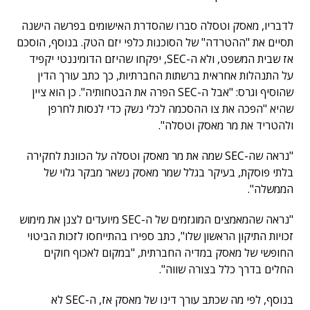
לדבריו, מאסק וטסלה סברו שהסדרת האישומים בפרשה הישנה
תסיים את "ההטרדה" של הסוכנות כלפי יזם הטק. בנוסף, הוסכם
אז שבית המשפט, ולא ה-SEC, יפקחו שהיזם הדומיננטי יקפיד
על התנהלות אחראית ברשתות החברתיות, כך כתב עורך הדין
שהוסיף וגרס: "אבל ה-SEC הפרה את הבטחותיה". כן הוא ציין
שהיא "הפכה את צו ההסכמה לכלי נשק כדי לנסות לחרפן
ולהטריד את מר מאסק וטסלה".
"נראה שה-SEC שמה את מר מאסק וטסלה על הכוונת לחקירה
בלתי פוסקת, בעיקר בגלל שמר מאסק נשאר מבקר גלוי של
הממשלה".
"נראה שהמאמצים המוגזמים של ה-SEC מיועדים לצנן את מימוש
זכויות התיקון הראשון שלו", כתב ספירו בהתייחסו לזכות הביטוי
החופשי של מאסק במדיה החברתית, "במקום לאכוף חוקים
החלים בדרך כלל בצורה שווה".
בנוסף, לפי מה שכתב עורך דינו של מאסק אז, ה-SEC לא