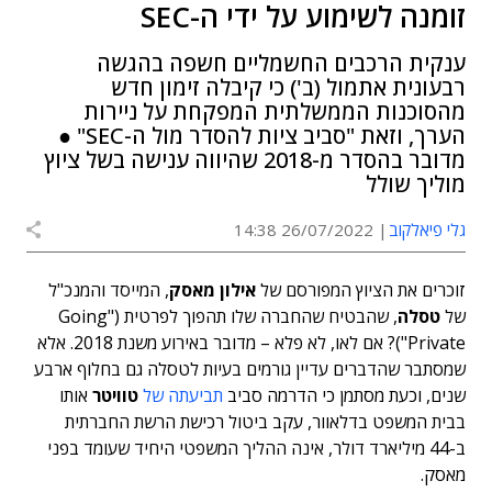
זומנה לשימוע על ידי ה-SEC
ענקית הרכבים החשמליים חשפה בהגשה
רבעונית אתמול (ב') כי קיבלה זימון חדש
מהסוכנות הממשלתית המפקחת על ניירות
הערך, וזאת "סביב ציות להסדר מול ה-SEC" ●
מדובר בהסדר מ-2018 שהיווה ענישה בשל ציוץ
מוליך שולל
גלי פיאלקוב
26/07/2022 14:38
זוכרים את הציוץ המפורסם של
אילון מאסק
, המייסד והמנכ"ל
של
טסלה
, שהבטיח שהחברה שלו תהפוך לפרטית ("Going
Private")? אם לאו, לא פלא – מדובר באירוע משנת 2018. אלא
שמסתבר שהדברים עדיין גורמים בעיות לטסלה גם בחלוף ארבע
שנים, וכעת מסתמן כי הדרמה סביב
תביעתה של
טוויטר
אותו
בבית המשפט בדלאוור, עקב ביטול רכישת הרשת החברתית
ב-44 מיליארד דולר, אינה ההליך המשפטי היחיד שעומד בפני
מאסק.