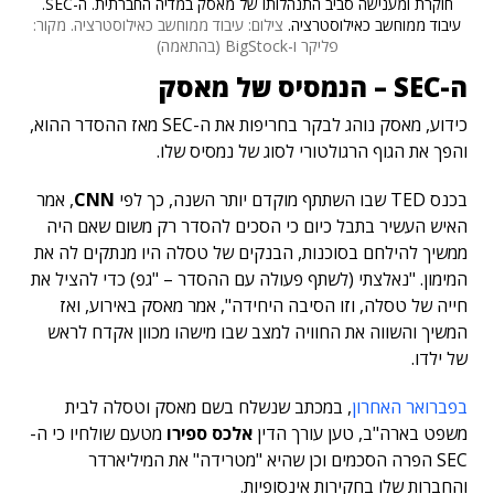
חוקרת ומענישה סביב התנהלותו של מאסק במדיה החברתית. ה-SEC.
עיבוד ממוחשב כאילוסטרציה.
צילום: עיבוד ממוחשב כאילוסטרציה. מקור:
פליקר ו-BigStock (בהתאמה)
ה-SEC – הנמסיס של מאסק
כידוע, מאסק נוהג לבקר בחריפות את ה-SEC מאז ההסדר ההוא,
והפך את הגוף הרגולטורי לסוג של נמסיס שלו.
בכנס TED שבו השתתף מוקדם יותר השנה, כך לפי
CNN
, אמר
האיש העשיר בתבל כיום כי הסכים להסדר רק משום שאם היה
ממשיך להילחם בסוכנות, הבנקים של טסלה היו מנתקים לה את
המימון. "נאלצתי (לשתף פעולה עם ההסדר – "גפ) כדי להציל את
חייה של טסלה, וזו הסיבה היחידה", אמר מאסק באירוע, ואז
המשיך והשווה את החוויה למצב שבו מישהו מכוון אקדח לראש
של ילדו.
בפברואר האחרון
, במכתב שנשלח בשם מאסק וטסלה לבית
משפט בארה"ב, טען עורך הדין
אלכס ספירו
מטעם שולחיו כי ה-
SEC הפרה הסכמים וכן שהיא "מטרידה" את המיליארדר
והחברות שלו בחקירות אינסופיות.