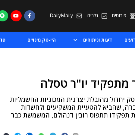
פורומים
גלריה
DailyMaily
ועים
דעות וניתוחים
היי-טק מינויים
פו
 מתפקיד יו"ר טסלה
ת
ם שמאסק יחדול מהובלת יצרנית המכוניות החשמליות
ת
ברה, שהביא להטעיית המשקיעים ולחשדות
ת תפקידו תתפוס רובין דנהולם, המשמשת כבר