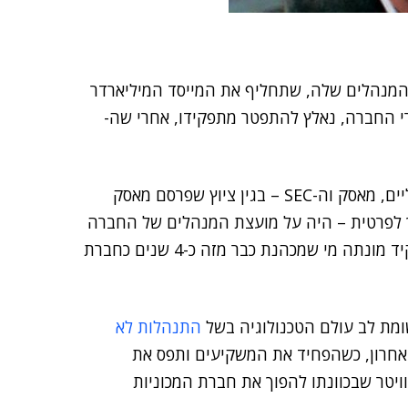
המנהלים שלה, שתחליף את המייסד המיליארדר
ורי החברה, נאלץ להתפטר מתפקידו, אחרי שה-
כחלק מהסכמות שאליהן הגיעו יצרנית כלי הרכב החשמליים, מאסק וה-SEC – בגין ציוץ שפרסם מאסק
ך לפרטית – היה על מועצת המנהלים של החברה
למנות יושב ראש חדש. היום (ה') הודיעה טסלה כי לתפקיד מונתה מי שמכהנת כבר מזה כ-4 שנים כחברת
התנהלות לא
אחרון, כשהפחיד את המשקיעים ותפס את
ויטר שבכוונתו להפוך את חברת המכוניות