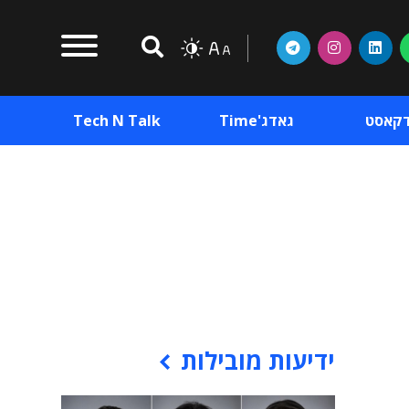
דקאסט
גאדג'Time
Tech N Talk
וכן פרסומי
תוכן פרסומי
וכן פרסומי
ידיעות מובילות