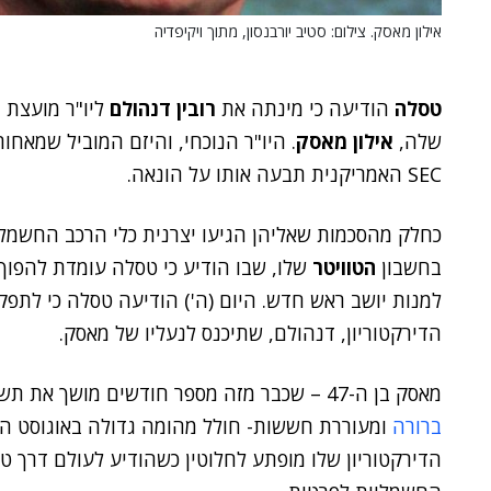
אילון מאסק. צילום: סטיב יורבנסון, מתוך ויקיפדיה
טסלה
הודיעה כי מינתה את
רובין דנהולם
ליו"ר מועצת 
שלה,
אילון מאסק
. היו"ר הנוכחי, והיזם המוביל שמאח
SEC האמריקנית תבעה אותו על הונאה.
בחשבון
הטוויטר
שלו, שבו הודיע כי טסלה עומדת להפו
הדירקטוריון, דנהולם, שתיכנס לנעליו של מאסק.
מאסק בן ה-47 – שכבר מזה מספר חודשים מושך את תשומת לב עולם הטכנולוגיה בשל
ברורה
ומעוררת חששות- חולל מהומה גדולה באוגוסט ה
הדירקטוריון שלו מופתע לחלוטין כשהודיע לעולם דרך טו