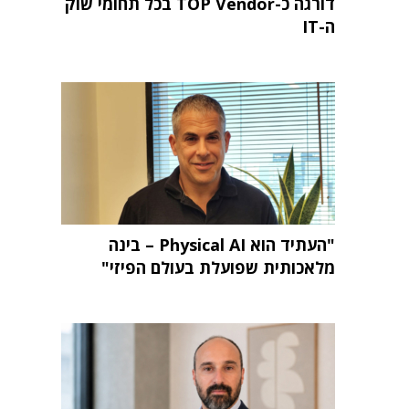
דורגה כ-TOP Vendor בכל תחומי שוק
ה-IT
"העתיד הוא Physical AI – בינה
מלאכותית שפועלת בעולם הפיזי"