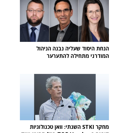
הנחת היסוד שעליה נבנה הניהול
המודרני מתחילה להתערער
מחקר STKI השנתי: וואן טכנולוגיות