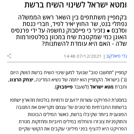
ומטא ישראל לשינוי השיח ברשת
בקמפיין משתתפים בין השאר ראש הממשלה
נפתלי בנט, שר החוץ יאיר לפיד, חברי כנסת
וסלבס ● נזכיר כי פייסבוק נחשפה על ידי פרנסיס
האוגן כמי שמקטבת שיח במכוון בפלטפורמות
שלה - האם היא עומדת להשתנות?
גלי פיאלקוב
07/12/2021 14:48
קמפיין "תחשבו טוב" שנועד למען שינוי השיח ברשת הושק היום
(ג') בישראל. הקמפיין הוא יוזמה של נשיא המדינה,
יצחק הרצוג
,
וחברת
מטא ישראל
(לשעבר
פייסבוק
).
במסגרת הפרויקט עשרות ידוענים ודמויות בולטות מהארץ ישתפו
ברשתות החברתיות סרטונים של עצמם מקריאים את התגובה
הפוגענית ביותר שקיבלו ברשת, כאשר המילים הבוטות
והתוקפניות צונזרו והוחלפו במילים חיוביות ומחזקות. מטרת
הפרויקט היא להציף בפני מיליוני עוקבים את הקושי שקיים