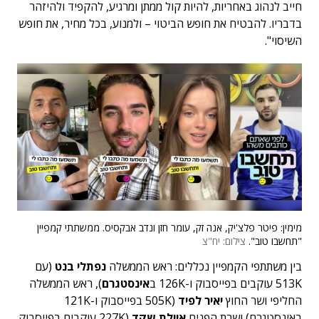
חייב לנהוג באחריות, להיות קול ממתן ומרגיע, להקפיד ולהיזהר
בדבריו. להבטיח את חופש הביטוי – ולמנוע, בכל מחיר, את חופש
השיסוי".
מימין: פיטר פלצ'יק, אנה זק, עומר חזן ונדב אבקסיס. ממשתתי קמפיין
"תחשבו טוב".
צילום: יח"צ
בין משתתפי הקמפיין נכללים: ראש הממשלה
נפתלי בנט
(עם
513K עוקבים בפייסבוק ו-126K ב
אינסטגרם
), ראש הממשלה
החליפי ושר החוץ
י
איר לפיד
(505K בפייסבוק ו-121K
באינסטגרם) ושרת הפנים
איילת שקד
(227K עוקבים בפייסבוק