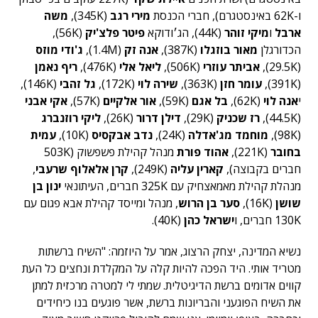
ו-62K באינסטגרם), חברי הכנסת
מירי רגב
(345K),
משה
ארבל
ו
מיקי זוהר
(44K), הג׳ודוקא
פיטר פלצ'יק
(56K),
הכדורגלן
מאור בוזגלו
(387K),
אנה זק
(1.4M),
ג'ודי מוזס
(29.5K),
אביתר עוזרי
(506K),
ליאל אלי
(476K),
ריף נאמן
(391K),
עומר חזן
(363K),
שירה לוי
(172K),
גל זהבי
(146K),
י
אנה לוי
(62K),
בל אגם
(59K),
אור אלקיים
(57K),
אקי אבני
(44.5K),
רז שכניק
(29K),
דילן דרור
(26K),
ליקי רוזנברג
(98K),
מוחמד מג'אדלה
(24K),
נדב אבקסיס
(10K),
עמית
בחובר
(221K),
אהוד פורת
מנהל קהילת פשפשוק (503K
חברים בקבוצה),
קארין עליה
(249K),
קרן אלאלוף שרעבי
,
מנהלת קהילת מאמאצחיק עם 325K חברים, העיתונאי
ינון בן
שושן
(16K),
סער בן הרוש
, מנהל ומייסד קהילת אבא פגום עם
130K חברים, ו
ישראל כהן
(40K).
נשיא המדינה, יצחק הרצוג, אמר על היוזמה: "השיח ברשתות
מטריד אותי. היד הפכה להיות קלה על המקלדת ונחצים כל העת
קווים אדומים ברשת הדיגיטלית. שמתי לי למטרה מרכזית למתן
את השיח הפוגעני והבריונות ברשת, אשר פוגעים בנו כיחידים