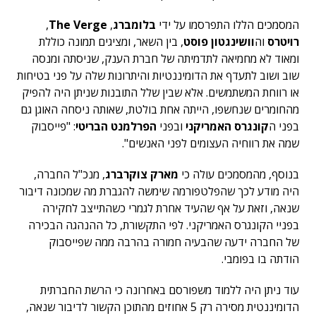
המסמכים הללו התפרסמו על ידי
בלומברג
,
The Verge
,
רויטרס
וה
וושינגטון פוסט
, בין השאר, ומציגים תמונה כוללת
ומאוד לא מחמיאה לתדמיתה של חברת הענק, שניסתה ומנסה
שוב ושוב לתעדף את הדומיננטיות והיתרונות שלה על פני בטיחות
או רווחת המשתמשים. אלא שבין שלל התובנות שניתן היה להפיק
מהחומרים שנחשפו, הייתה אחת בולטת, שאותה ניסחה האוגן גם
בפני ה
קונגרס האמריקני
ובפני
הפרלמנט הבריטי
: "פייסבוק
שמה את רווחיה העצומים לפני האנשים".
בנוסף, מהמסמכים עולה כי
מארק צוקרברג
, מנכ"ל החברה,
היה מודע לכך שהפלטפורמה שימשה להגברת מה שמכונה דיבור
שנאה, וזאת על אף שהעיד אחרת לגמרי כשהתייצב לחקירה
בפניי הקונגרס האמריקני. לפי התקשורת, כל ההנהגה הבכירה
של החברה ידעה שהבעיה חמורה בהרבה ממה שפייסבוק
הודתה בו בפומבי.
עוד ניתן היה ללמוד משפורסם באחרונה כי הרשת החברתית
הדומיננטית מסירה רק 5 אחוזים מהתוכן הקשור לדיבור שנאה,