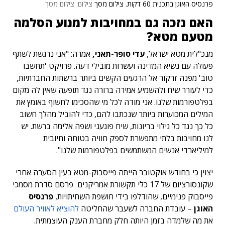
פרנסיס האוגן בתכנית 60 דקות. צילום מסך
צילום: צילום מסך
האם נזכה גם במחויבות למנוע הסלמה
מטעם מטא?
מנכ"לית מטא ישראל,
עדי סופר-תאני,
אמרה: "אני נרגשת לשתף
פעולה עם נשיא המדינה ועשרות מובילי דעה. פרויקט 'תחשבו
טוב' מפנה זרקור אל הרגעים הקשים ביותר ברשתות החברתיות,
כדי לעורר שיח ולהשמיע אמירה ברורה נגד תופעה שאין לה מקום
בפלטפורמות שלנו. אני מודה לכל מי שהסכימו לחשוף באומץ את
המילים המכוערות ביותר שנכתבו להם, כדי להוביל מהלך חשוב
כל כך נגד כל גילוי בריונות, שיח פוגעני ושפה אלימה ברשת. יש
לנו מחויבות בלתי מתפשרת לספק חוויה בטוחה וחיובית
למיליארדי אנשים המשתמשים בפלטפורמות שלנו".
יצוין כי בחודש אוקטובר הייתה פייסבוק-מטא בעין הסערה אחרי
שקונסורציום של 17 כלי תקשורת אמריקנים פרסם סדרת מסמכי
פייסבוק פנימיים, שהודלפו בידי חושפת השחיתויות,
פרנסיס
האוגן
– עובדת החברה לשעבר שהחליטה
להוציא לאוויר העולם
את מה שלמדה בזמן היותה חלק מחברת הענק העוצמתית.