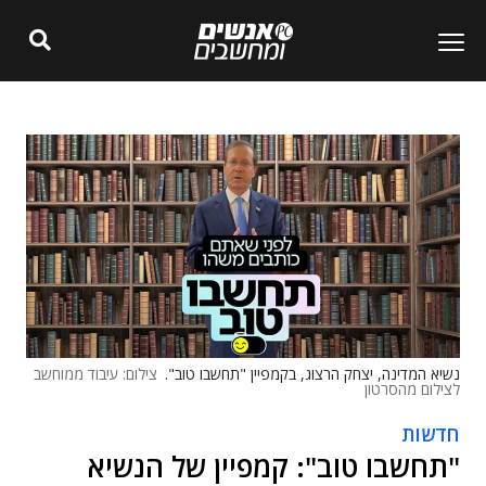
נשיא המדינה, יצחק הרצוג, בקמפיין "תחשבו טוב".
צילום: עיבוד ממוחשב
לצילום מהסרטון
חדשות
"תחשבו טוב": קמפיין של הנשיא