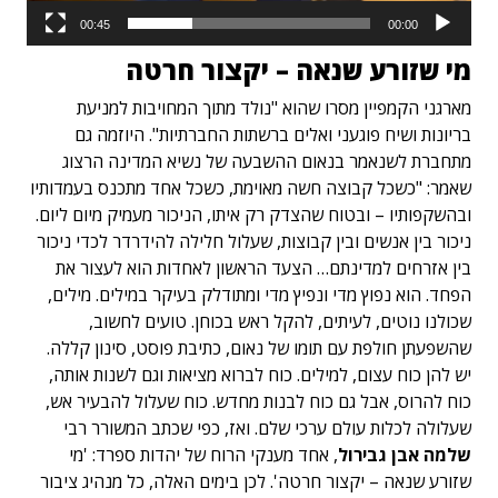
00:45
00:00
מי שזורע שנאה – יקצור חרטה
מארגני הקמפיין מסרו שהוא "נולד מתוך המחויבות למניעת
בריונות ושיח פוגעני ואלים ברשתות החברתיות". היוזמה גם
מתחברת לשנאמר בנאום ההשבעה של נשיא המדינה הרצוג
שאמר: "כשכל קבוצה חשה מאוימת, כשכל אחד מתכנס בעמדותיו
ובהשקפותיו – ובטוח שהצדק רק איתו, הניכור מעמיק מיום ליום.
ניכור בין אנשים ובין קבוצות, שעלול חלילה להידרדר לכדי ניכור
בין אזרחים למדינתם… הצעד הראשון לאחדות הוא לעצור את
הפחד. הוא נפוץ מדי ונפיץ מדי ומתודלק בעיקר במילים. מילים,
שכולנו נוטים, לעיתים, להקל ראש בכוחן. טועים לחשוב,
שהשפעתן חולפת עם תומו של נאום, כתיבת פוסט, סינון קללה.
יש להן כוח עצום, למילים. כוח לברוא מציאות וגם לשנות אותה,
כוח להרוס, אבל גם כוח לבנות מחדש. כוח שעלול להבעיר אש,
שעלולה לכלות עולם ערכי שלם. ואז, כפי שכתב המשורר רבי
שלמה אבן גבירול
, אחד מענקי הרוח של יהדות ספרד: 'מי
שזורע שנאה – יקצור חרטה'. לכן בימים האלה, כל מנהיג ציבור