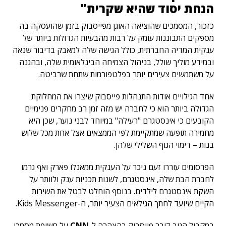
הנחת יסוד שהיא שקרית"
כזכור, המסמכים שהוציאה האוגן מפייסבוק בזמן שהועסקה בה
מספקים התבוננות עומק על רבות מהבעיות הגדולות ביותר של
ענקית המדיה החברתית, כולל הגישה שלה למאבק בדיבור שנאה
ובמידע מוליך שולל, בניהול הצמיחה הבינלאומית שלה, ובהגנה
על משתמשים צעירים יותר בפלטפורמות שתחת שרביטה.
אחד הגילויים אודות התנהלות פייסבוק שיצרו את המחלוקת
הגדולה ביותר הוא כי לחברה יש מזה זמן רב מחקרים פנימיים
הקובעים כי אינסטגרם "רעילה" במיוחד לבני נוער, שכן היא
מחמירה תופעה שמתקיימת לפי הממצאים אצל אחת מכל שלוש
בנות – דימוי הגוף השלילי שלהן.
הפרסומים עוררו זעם ניכר על הענקית ממאנלו פארק ואף גרמו
לחברת הבת שלה, אינסטגרם, לשנות תכניות ענק ולוותר על
השקת אינסטגרם לילדים. בנוסף הוחלט לבטל את השירות
הקיים שיועד לחתך הגילאים הצעיר יותר, ה-Kids Messenger.
במקביל הגיב דובר פייסבוק בהצהרה ל-
CNN
על חשיפת מסמכי