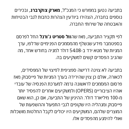
בתביעה נטען במפורש כי המנכ"ל,
מארק צוקרברג
, ובכירים
נוספים בחברה, הצהירו ביודעין הצהרות כוזבות לגבי הבטיחות
והאבטחה של שירותי החברה.
לפי תקציר התביעה, מאז שה
וול סטריט ג'ורנל
החל לפרסם
בספטמבר מידע שנשלף מהמסמכים הפנימיים שדלפו, ערך
המניות של מטא ירד ב-54.08 דולר למניה בחודש אחד, מה
שהניב הפסדים קשים למשקיעים בה.
בתביעה לא צוינה דרישה ספציפית לפיצוי של המפסידים,
לכאורה, אולם כן צוין שהירידה בערך המניות של פייסבוק מאז
פרסום המסמכים לראשונה גרמה למערכת הפנסיה של עובדי
אוהיו הציבוריים (OPERS) ולמשקיעים אחרים להפסיד יותר
מ-100 מיליארד דולר. ההיגיון של התביעה, אם כן, הוא שאם
פייסבוק ומנהליה היו שקופים לגבי התפעול וההשפעות של
המוצרים שלהם, המשקיעים היו יכולים לקבל החלטות מושכלות
ואולי להימנע מהפסדים אלו.