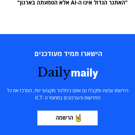
"האתגר הגדול אינו ה-AI אלא הטמעתה בארגון"
הישארו תמיד מעודכנים
Daily
maily
הירשמו עכשיו ותקבלו גם אתם ניוזלטר מקצועי יומי, המרכז את כל
החדשות והעדכונים בתחומי ה-ICT
הרשמה