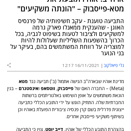
מטא-פייסבוק – "הונתה משקיעים"
התביעה טוענת - עקב חשיפותיה של פרנסיס
האוגן - שהענקית ממאנלו פארק גרמה
למשקיעים ולציבור לטעות בשיפוט לגביה, בכל
הכרוך בהשפעות השליליות שעלולות להיות
למוצריה על רווחת המשתמשים בהם, בעיקר על
בני הנוער
גלי פיאלקוב
16/11/2021 12:17
מדינת אוהיו שבארה"ב הגישה אתמול (ב') תביעה נגד
מטא
(Meta) – החברה האם של
פייסבוק
,
ווטסאפ
ו
אינסטגרם
– בגין
הונאת משתמשים על אופן השימוש באלגוריתמים ברשתות
החברתיות שלה. התתיק הוגש על ידי התובע הכללי כתביעה
ייצוגית פדרלית בשם קרן פנסיה ציבורית הפועלת באוהיו וכן
בשיתוף משקיעי פייסבוק אחרים.
בהצהרת התובע הכללי של אוהיו,
דייב יוסט
, צוין כי התביעה