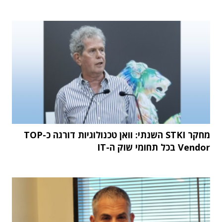
מחקר STKI השנתי: וואן טכנולוגיות דורגה כ-TOP
Vendor בכל תחומי שוק ה-IT