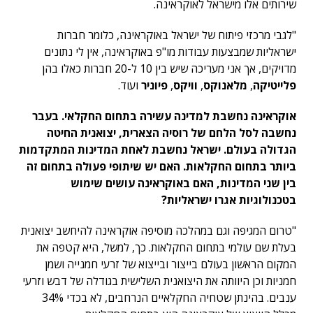
שירותים אלו מישראל לאוקראינה.
"לגבי מרכזי פיתוח של ישראל באוקראינה, כלומר חברות
ישראליות שמבצעות עבודות מו"פ באוקראינה, אין לי נתונים
מדויקים, אך אני מעריכה שיש בין 10 ל-20 חברות כאלו בהן
פלייטיקה
,
מלאנוקס
,
וויקס
,
פיוניר
ועוד.
אוקראינה נחשבת למדינה עשירה בתחום החקלאי. בעבר
נחשבה לסל הלחם של רוסיה הצארית, יצואנית החיטה
הגדולה בעולם. ישראל נחשבת לאחת המדינות המתקדמות
ביותר בתחום החקלאות. האם יש שיתופי פעולה בתחום זה
בין שני המדינות, האם באוקראינה עושים שימוש
בטכנולוגיות אגרו ישראליות?
"טרום המגיפה וגם במהלכה מוסיפה אוקראינה להיחשב יצואנית
בעלת שם עולמי בתחום החקלאות. כך, למשל, היא קטפה את
המקום הראשון בעולם בייצור ובייצוא של זרעי חמנייה ושמן
חמניות וכן היוותה את היצואנית השלישית בגודלה של דבש וזרעי
ענבים. בהינתן שטחיה החקלאיים הנרחבים, לא בכדי 34%