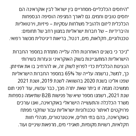
"היחסים הכלכליים-מסחריים בין ישראל לבין אוקראינה הם
יחסים טובים וחמים. גם לאורך המגיפה הוסיפה הנספחות
הכלכלית ליזום ולהוביל משלחות עסקיות – פיזיות, וירטואליות
והיברידיות – של חברות ישראליות במגוון רחב של תחומים:
טכנולוגיים, חקלאות, מים, דנטל, בריאות דיגיטלית מכשור רפואי.
"ניכר כי בשנים האחרונות חלה עלייה מתמדת במספר החברות
הישראליות המתעניינות בשוק האוקראיני ונעזרות בשירותי
הנציגות הכלכלית כדי לפרוץ לשוק זה, או להרחיב בו את אחיזתן.
כך, למשל, נרשמה עלייה של 65% במספר החברות הישראליות
שפנו אלינו בשנת 2020 בהשוואה לשנת 2019, ושנת 2021
ממשיכה מגמה זו ביתר שאת. יתרה מכך, כבר עכשיו, עוד לפני תום
שנת 2021, רשמנו מספר שיא של פגישות B2B שתיאמה נספחות
משרד הכלכלה והתעשייה הישראלי באוקראינה, ואנו עורכים
פרויקטים לאיתור טכנולוגיות ישראליות עבור שחקני מפתח
באוקראינה, בהם בתי חולים, אינטגרטורים, מנהלי חוות
חקלאיות, רשויות מקומיות, תאגידי מים, מרפאות שיניים ועוד.