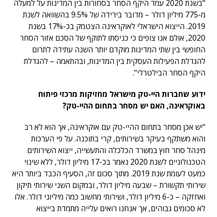
"בשנת 2020 עמד היקף הסחר בסחורות בין המדינות על למעלה
מ-775 מיליון דולר – מדובר בירידה של 9.5% בהשוואה לשנת
2019. הייצוא הישראלי לאוקראינה הצטמק בכ-17% בשנת
2020, אולם אנו צופים כי כניסתו לתוקף של הסכם אזור הסחר
החופשי בין שתי המדינות מוקדם יותר השנה עתידה לתרום
להגדלת הפעילות העסקית בין המדינות, ובהתאמה – להגדלת
היקף הסחר הבילטרלי".
ידוע שחברות היי-טק מישראל מחזיקות מרכזי פיתוח
באוקראינה, האם יש מסחר בתחום ההיי-טק?
"יש אכן מסחר בתחום ההיי-טק עם אוקראינה, אך הוא לא רב
והוא משתקף בעיקר בשירותים, קרי בתוכנה. על פי הערכות
מינהל סחר חוץ במשרד הכלכלה והתעשייה, ייצוא השירותים
הטכנולוגיים לשנת 2020 נאמר בכ-17 מיליון דולר, ללא שינוי
כמעט לעומת שנת 2019. מתוך סכום זה, הסעיף הכבד ביותר היא
שירותי תקשורת – שבעה מיליון דולר, ובמקום השני שירותי תיקון
ואחזקה – כ-6 מיליון דולר, ושירותי מחשוב כמה מיליוני דולר. אלו
לא סכומים גבוהים, אך אנחנו רואים עלייה מתמדת בייצוא