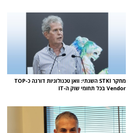
מחקר STKI השנתי: וואן טכנולוגיות דורגה כ-TOP
Vendor בכל תחומי שוק ה-IT