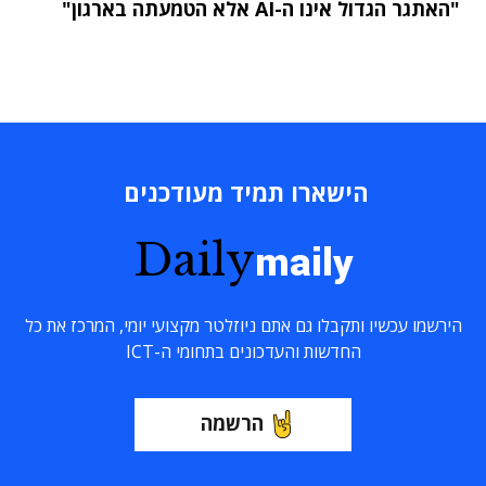
"האתגר הגדול אינו ה-AI אלא הטמעתה בארגון"
הישארו תמיד מעודכנים
Daily
maily
הירשמו עכשיו ותקבלו גם אתם ניוזלטר מקצועי יומי, המרכז את כל
החדשות והעדכונים בתחומי ה-ICT
הרשמה