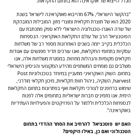
מכלל הייצוא של אוקראינה הוא בתחום החקלאות.
"בהקשר הישראלי, 67% מהייבוא מאוקראינה לישראל בשנת
2020 הוא של תוצרת חקלאית ומוצרי מזון. המובילות המובהקת
של שדה האגרו-טכנולוגיה הישראלי ללא ספק מתכתבת עם
הפוטנציאל הרב של עולם החקלאות האוקראיני. הנספחות
הכלכלית בקייב יזמה בשנים האחרונות מספר רב של משלחות
עסקיות בתחומי החקלאות, ואנו עורכים תדיר מפגשים עם אגודות
חקלאים מקומיות והנהלות מחוזות. במסגרת משלחות אלה, אנו
משלבים גם מומחים המשתפים מהידע המקצועי והניסיון הישראלי
בתחום. השוק האוקראיני מתעניין במיוחד בטכנולוגיות Post
harvest, השקיה, ניהול חוות חקלאיות, מיכון חקלאי מודרני,
שימוש ברחפנים לצורכי חקלאות ואף בפתרונות בתחום החקלאות
הימית. אנו מזמינים חברות ישראליות בתחומים אלה לפנות
לנספחות הכלכלית וללמוד על הפרויקטים והפעילויות העתידיות
באוקראינה".
האם יש פוטנציאל להרחיב את הסחר ההדדי בתחום
הטכנולוגי ואם כן, באילו היקפים?