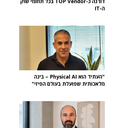
דורגה כ-TOP Vendor בכל תחומי שוק
ה-IT
"העתיד הוא Physical AI – בינה
מלאכותית שפועלת בעולם הפיזי"