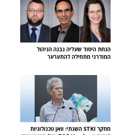
הנחת היסוד שעליה נבנה הניהול
המודרני מתחילה להתערער
מחקר STKI השנתי: וואן טכנולוגיות