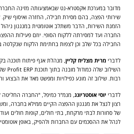
מדובר במערכת אקסטרא-נט שבאמצעותה מזינה החברה א
שירותי הפצה, בהם מסירת חבילה, החזרה ואיסוף שיק. 
הזמנת השירות, הדבר משתלב אוטומטית במנגנון ניהול 
החברה ועד למסירתה ללקוח הסופי. יוזם פעילות ההפצה
החבילה בכל שלב וכן לצפות בחתימת הלקוח שנקלטה במ
לדברי
מרית מצליח קליין
, מנהלת אגף פיתוח תוכנה בק
השילוב
רבות. שילוב זה מונע כפילויות ומפשט מאד את הבצוע ו
לדברי
יוסי אוסטריונג
, מנמ"ר כמיפל, "החברה החליטה ל
רצון לנצל את מנגנון ההפצה הקיים ממילא בחברה, ומשר
של סחורות לבתי מרקחת, בתי חולים, קופות חולים ועוד"
לנהל את ההסכמים עם החברות ולהפיק, באופן אוטומטי,