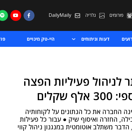
פורומים
גלריה
DailyMaily
ועים
דעות וניתוחים
היי-טק מינויים
פו
 לניהול פעיליות הפצה
ת
שקלים
ת
ה החברה את כל הנתונים על לקוחותיה
לה, החזרה ואיסוף שיק ● עבור כל פעילות
דבר משתלב אוטומטית במנגנון ניהול קווי