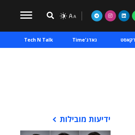
דקאסט
גאדג'Time
Tech N Talk
וכן פרסומי
תוכן פרסומי
וכן פרסומי
ידיעות מובילות