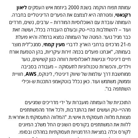
עמותת תפוח הוקמה בשנת 2000 ביוזמת איש העסקים
ליאון
רקנאטי
, ומטרתה היא לצמצם את הפערים הדיגיטליים בחברה.
העמותה עובדת עם האוכלוסיות המודרות – ערבים, נשים, חרדים
ועוד – להשתלבות בהיי-טק ובעולם העבודה בכלל, ועושה זאת
כבר מגיל נוער. המטה של העמותה נמצא ברמלה והיא פועלת
מ-21 מרכזים ברחבי הארץ. לדברי
מעין קמחי
, סמנכ"לית מוצר
בעמותה, "אנחנו פועלים בכמה זירות עיקריות, בהן הטמעת אורח
חיים דיגיטלי ונגישות לאוכלוסיות רווחה כגון קשישים, נוער
וילדים, והכשרות טכנולוגיות לתעסוקה – מעבודה בסביבה
ממוחשבת דרך עולמות של שיווק דיגיטלי, לינוקס,
AWS
, חוויית
וממשק משתמש ועוד. כאן נכלל בוטקאמפ התכנות ש-וכילי
השתתפה בו".
התוכניות של העמותה מועברות על ידי מדריכים שמגיעים
מההיי-טק ועושים זאת בהתנדבות, ולכל אחד מהמשתתפים
מצוות.ת מלווה תעסוקתי.ת אישי.ת. "המלווה התעסוקתי.ת אחראי.ת
ללוות את המשתתפים בקורסים השונים החל משלב המיונים
לקורס וכלה במציאת הזדמנויות תעסוקתיות במהלכו ובסופו.