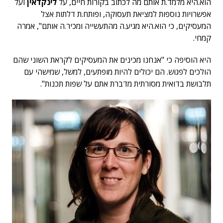
הוא.היא מלמד.ת אותם מה לכתוב בקורות חיים, על
לינקדאין
ועל
אפשרויות נוספות למציאת תעסוקה, ופותח.ת דלתות אצל
המעסיקים, כי הוא.היא מגיע.ה מהתעשייה ומכיר.ה אותם", אמרה
קמחי.
היא הוסיפה כי "אנחנו מכינים את המעסיקים לקראת השוני שהם
הולכים לפגוש. הם יכולים להיות מופתעים, למשל, שמישהי עם
תלבושת בדואית מסורתית מדברת אתם על שפות תכנות".