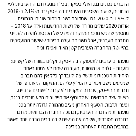
הדברים נכונים גם, ואולי בעיקר, בכל הנוגע לחברה הערבית: לפי
הנתונים, שיעור השכירים הערבים בהיי-טק ירד מ-2.1% ב-2018
ל-1.9% ב-2020. נכון שמדובר בשני דו"חות שונים: הנתונים
אודות 2020 עולים מדו"ח של רשות החדשנות ואלה על 2018 –
ממסמך שהגיש מרכז המחקר והמידע של הכנסת לוועדה לענייני
החברה הערבית, אבל משניהם עולה בבירור ששיעור המועסקים
בהיי-טק מהחברה הערבית קטן מאוד ואפילו זניח.
מועמדים ערבים לתעסוקה בהיי-טק נתקלים בשורה של קשיים:
גזענות – גלויה או מוסווית, העובדה שהם לא צמחו באחת
היחידות הטכנולוגיות של צה"ל ובדרך כלל אין להם חברים
שמגיעים משם ויכולים להמליץ עליהם, המיקום הגיאוגרפי של
חברות ההיי-טק, שברוב המקרים לא קרוב ליישובים ערביים,
כאשר אצל הבדואים יש להוסיף את היישובים הלא מוכרים בנגב,
ופערי תרבות. הסעיף האחרון מציב מהמורה גדולה יותר בפני
מועמדות מהחברה הערבית, ובתוכה החברה הבדואית. מדובר
בחברה מסורתית, ששמה את הנשים שבה בבית הרבה יותר מאשר
במרבית החברות האחרות במדינה.