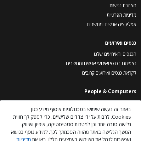
הצהרת נגישות
מדיניות הפרטיות
אפליקציה אנשים ומחשבים
כנסים ואירועים
הכנסים והאירועים שלנו
נצפיתם בכנסי ואירועי אנשים ומחשבים
לקראת כנסים ואירועים קרובים
People & Computers
About Us
באתר זה נעשה שימוש בטכנולוגיות איסוף מידע כגון
Privacy Policy
Cookies, לרבות על ידי צדדים שלישיים, כדי לספק לך חווית
Contact Us
גלישה טובה יותר וכן למטרות סטטיסטיקה, איפיון ושיווק.
Our Events
המשך הגלישה באתר מהווה הסכמתך לכך. למידע נוסף בנושא
ואפשרות לנהל את השימוש באמצעים הללו, ראו את
מדיניות