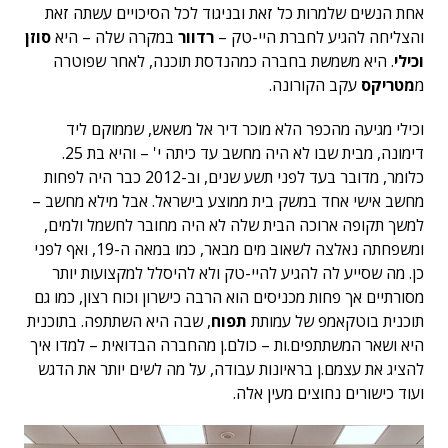
אחת הנשים שלמרות כל זאת ובניגוד לכל הסיכויים עשתה זאת
והצליחה להגיע לחברת היי-טק –
רדוור
במקרה שלה – היא
סוזן
וכילי
. היא משמשת בחברה כמהנדסת תוכנה, לאחר שפוטרה
מ
מטריקס
עקב הקורונה.
וכילי מגיעה מהכפר הלא מוכר דיר אל משאש, שממוקם ליד
דימונה, מבית שבו לא היה מחשב עד כיתה י' – והיא בת 25.
כלומר, מדובר בעד לפני תשע שנים, וב-2012 כבר היה לפחות
מחשב אישי אחד במשק בית ממוצע בישראל. אבל מילא מחשב –
למשך תקופה ארוכה הבית שלה לא היה מחובר לחשמל ולמים,
ומשפחתה נאלצה לשאוב מים מבאר, כמו במאה ה-19, ואף לפני
כן. מה שסייע לה להגיע להיי-טק ולא להיסלל למקצועות יותר
מסורתיים אך פחות מכניסים הוא הרבה כישרון וכוח רצון, כמו גם
תוכנית בוטקאמפ של עמותת
תפוח
, שבה היא השתתפה. בתוכנית
היא ושאר המשתתפים.ות – כולם.ן מהחברה הבדואית – למדו איך
להציג את עצמם.ן בראיונות עבודה, על מה לשים יותר את הדגש
ועוד כישורים נחוצים מעין אלה.