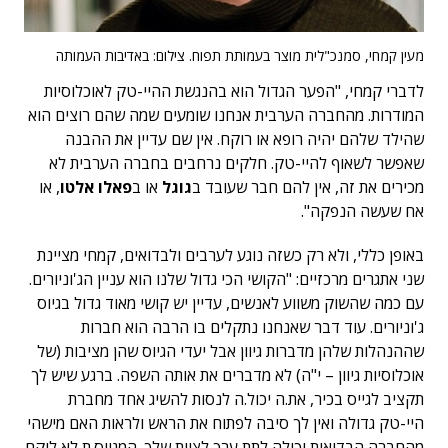
מעין קמחי, סמנכ"לית מוצר בעמותת תפוח. צילום: באדיבות העמותה
לדברי קמחי, "הפער הגדול הוא בהנגשת ההיי-טק לאוכלוסיות
המודרות. מהחברה הערבית אנחנו שומעים שמה שהם רוצים הוא
שהילד שלהם יהיה רופא או רוקח. אין שם עדיין את ההבנה
שאפשר לשאוף להיי-טק. חלקים נרחבים בחברה הערבית לא
מכירים את זה, אין להם חבר שעובד ב
גוגל
או ב
פאלו אלטו
, או
אח שעשה הנפקה".
באופן כללי, ולא רק כשזה נוגע לערבים ולבדואים, קמחי מציינת
שני אתגרים מרכזיים: "הקושי הכי גדול שלנו הוא עניין הג'וניורים.
עם כמה שהשוק משווע לאנשים, עדיין יש קושי מאוד גדול בגיוס
ג'וניורים. עוד דבר שאנחנו נתקלים בו הרבה הוא חברות
שההנהלות שלהן מדברות גיוון אבל יעדי הגיוס שהן מציבות (של
אוכלוסיות גיוון – י"ה) לא מדברים את אותה השפה. ברגע שיש לך
תקציב לגייס בכיר, את.ה יכול.ה לנסות להשיג אחד מחברת
היי-טק גדולה ואין לך סיבה לפתוח את הראש ולראות האם מישהי
מהחברה הבדואית יכולה לתת ערך לצוות שלך. המגייס.ת לא לוקח