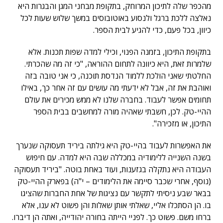
מהכפר שלה לתיכון המרוחק, בתקופת מבחני המגן והבגרות היא
נאלצה ללכת ברגל ולנסוע באוטובוסים במשך שלוש שעות לכל
כיוון, בכל פעם, כדי להגיע לבית הספר.
בתקופת התיכון, בזמנה הפנוי, וכילי למדה שפות תכנות. אלא
שלמרות זאת, היא כיוונה לתחום ההוראה, "כי זה מה שהכרתי.
החלטתי שאני הולכת ללמוד הנדסת תוכנה, כי אני טובה בזה
ואוהבת את זה, אבל לא ידעתי מה עושים עם זה אחר כך, באילו
תחומים אפשר לעבוד. בחברה שלנו לא ממש מכירים את עולם
ההיי-טק. לכן, חשבתי שאהיה מורה למחשבים בבית הספר
התיכון, או מזכירה".
את האפשרות לעבוד בהיי-טק היא גילתה ביריד תעסוקה שנערך
בשנה השנייה ללימודיה במכללה שבה היא למדה. עם חיפוש
העבודה היא נתקלה בגזענות, ועוד באחת בוטה. "ביריד תעסוקה
(נוסף, אחרי שכבר סיימה את הלימודים – י"ה) בפארק ההיי-טק
בבאר שבע ניסיתי לתקשר עם נציגות של אחת החברות שהציגו
בו. הן הסתכלו אליי, שאלתי אותן שאלות והן פשוט לא ענו, אלא
ברחו משם. פשוט כך. לפניי הייתה בחורה יהודייה, ואתה הן דיברו.