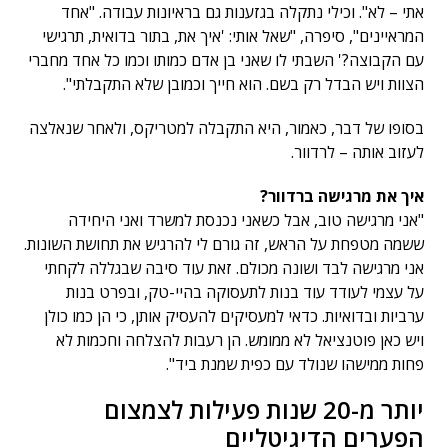
אתי – לא". וכילי נתקלה בגזענות גם בראיונות עבודה. "אחד
המראיינים", סיפרה, "שאל אותי: 'איך את, בתור בדואית, תרגישי
עם הקבוצה?' השבתי לו שאני בן אדם כמותו וכמו כל אחד מחברי
הצוות ויש הבדל רק בשם. הוא חייך וכמובן שלא התקבלתי".
בסופו של דבר, כאמור, היא התקבלה למטריקס, ולאחר שנאלצה
לעזוב אותה – לרדוור.
איך את מרגישה ברדוור?
"אני מרגישה טוב, אבל כשאני נכנסת למשרד ואני היחידה
ששמה מטפחת על הראש, זה גורם לי להרגיש את תחושת השונות.
אני מרגישה לבד ושונה מכולם. זאת עוד סיבה שבגללה לקחתי
על עצמי לעודד עוד בנות לתעסוקה בהיי-טק, ובפרט בנות
ערביות ובדואיות. כדאי למעסיקים להעסיק אותן, כי הן כמו כולן
ויש כאן פוטנציאל לא ממומש. הן רעבות להצלחה וחכמות לא
פחות ממישהו שנולד עם כפית שמנת ביד".
יותר מ-20 שנות פעילות לצמצום
הפערים הדיגיטליים