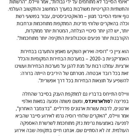
"איומי הסייבר לא מתוחמים על ידי גבולות", אמר וויילס. "הרשתות
והתשתיות הקריטיות משולבות במערך המחשוב והתקשוב העולמי.
נוף איומי הסייבר מגוון – מהאקטיביסטים, עבור בפושעי רשת
וכלה בהאקרים שלוחי מדינות. המתקפות מתוחכמות ונרחבות
יותר, יש להן יותר סיכויי הצלחה, המטרות יותר ממוקדות,
הקורבנות יותר פגיעים וטכנולוגיות התקיפה יותר מתוחכמות".
הוא ציין כי "רוסיה ואיראן השקיעו מאמץ והתערבו בבחירות
האמריקניות ב-2020 – במערכות הבחירות המקומיות והכלל
ארציות. עמלנו רבות על מנת להגן על מערכות הבחירות ועשינו
זאת בכל רובד אבטחה. מטרתם של היריבים הייתה ברורה:
להשפיע על תוצאות הבחירות בכל דרך אפשרית".
וויילס התייחס בדבריו גם למתקפת הענק בסייבר שהחלה
בפריצה ל
סולארווינדס
, ומשם פשתה ופגעה במאות ואלפי
ארגונים, לרבות עשרות ארגונים פדרליים. "בדצמבר האחרון",
אמר וויילס, "האקרים שלוחי רוסיה גרמו לאירוע סייבר שהביא
לפגיעה באמצעות גרימת נזק מתוחכמת לשרשרת האספקה
העולמית. זה לא הסתיים שם. אנחנו חיים בתקופה שבה אירוע