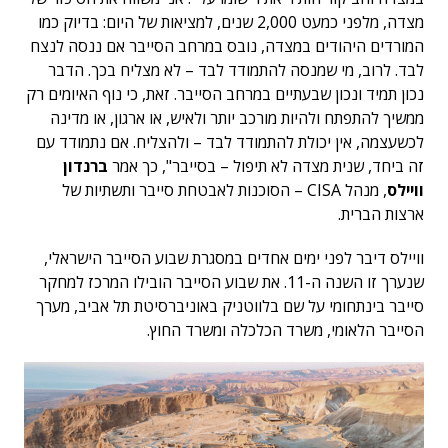
מצדה, מלפני כמעט 2,000 שנים, למציאות של היום: בדיוק כמו
המורדים היהודים במצדה, נובס במרחב הסייבר אם ננסה לנצח
לבד. לרוב, מי שמנסה להתמודד לבד – לא מצליח בכך. הדבר
נכון תמיד ונכון שבעתיים במרחב הסייבר. זאת, כי נוף האיומים רק
ממשיך להתפתח ולהיות מורכב יותר ולאיש, או ארגון, או מדינה
לכשעצמה, אין יכולת להתמודד לבד – ולהצליח. אם נתמודד עם
זה ביחד, שנית מצדה לא תיפול – בסייבר", כך אמר
ברנדון
וויילס
, מנהל CISA – הסוכנות לאבטחת סייבר ותשתיות של
ארצות הברית.
וויילס דיבר לפני ימים אחדים במסגרת שבוע הסייבר הישראלי,
שנערך זו השנה ה-11. את שבוע הסייבר הובילו המרכז למחקר
סייבר בינתחומי על שם בלווטניק באוניברסיטת תל אביב, מערך
הסייבר הלאומי, משרד הכלכלה ומשרד החוץ.