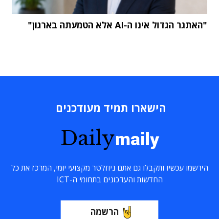
"האתגר הגדול אינו ה-AI אלא הטמעתה בארגון"
הישארו תמיד מעודכנים
Daily
maily
הירשמו עכשיו ותקבלו גם אתם ניוזלטר מקצועי יומי, המרכז את כל
החדשות והעדכונים בתחומי ה-ICT
הרשמה