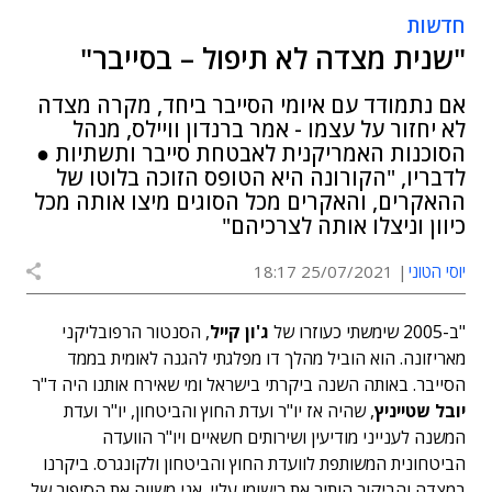
חדשות
"שנית מצדה לא תיפול – בסייבר"
אם נתמודד עם איומי הסייבר ביחד, מקרה מצדה
לא יחזור על עצמו - אמר ברנדון וויילס, מנהל
הסוכנות האמריקנית לאבטחת סייבר ותשתיות ●
לדבריו, "הקורונה היא הטופס הזוכה בלוטו של
ההאקרים, והאקרים מכל הסוגים מיצו אותה מכל
כיוון וניצלו אותה לצרכיהם"
יוסי הטוני
25/07/2021 18:17
"ב-2005 שימשתי כעוזרו של
ג'ון קייל
, הסנטור הרפובליקני
מאריזונה. הוא הוביל מהלך דו מפלגתי להגנה לאומית בממד
הסייבר. באותה השנה ביקרתי בישראל ומי שאירח אותנו היה ד"ר
יובל שטייניץ
, שהיה אז יו"ר ועדת החוץ והביטחון, יו"ר ועדת
המשנה לענייני מודיעין ושירותים חשאיים ויו"ר הוועדה
הביטחונית המשותפת לוועדת החוץ והביטחון ולקונגרס. ביקרנו
במצדה והביקור הותיר את רישומו עליי. אני משווה את הסיפור של