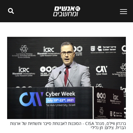
ברנדון וויילס, מנהל CISA - הסוכנות לאבטחת סייבר ותשתיות של ארצות
הברית. צילום: חן גלילי