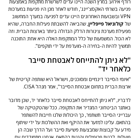
רודף אירוע: במרץ השנה היינו עדים לשרשרת מתקפות באמצעות
פגיעה בשרתי האקסצ'יינג', חודש לאחר מכן היו פגיעות במערכות
VPN ובשבועות האחרונים היינו עדים לפגיעה במערך המחשוב
של
קולוניאל פייפליין
, שהביאה להשבתת פעילות החברה, שהיא
מפעילת מערכת צינורות הדלק הגדולה ביותר בארצות הברית. וזה
לא הכול. המשמעות של כלל המתקפות האלה היא אחת: התוכנה
תמשיך להיות ה-בחירה ה-מועדפת על ידי תוקפים".
"לא ניתן להתייחס לאבטחת סייבר
כלאחר יד"
"איומי הסייבר דינמיים ומסוכנים, וישראל היא שותפה קריטית של
ארצות הברית בתחום אבטחת הסייבר", אמר מנהל CISA.
לדבריו, "לא ניתן להתייחס לאבטחת סייבר כלאחר יד, שכן מדובר
באתגר הביטחוני המגדיר את התקופה. ככל שהטקטיקה של
עברייני הסייבר תשתפר, כך היכולות שלנו חייבות להשתפר
בהתאם. עלינו למזער את ההיקף ואת ההשלכות על ידי שיתוף
מידע על קבוצות שמבצעות פשיעת סייבר ועל הדרך שבה הן
פועלות, לבנות פרופילים והגנות בהתאם. אנחנו מתמודדים עם