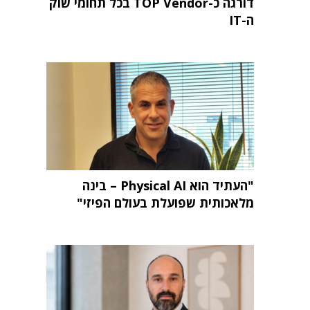
דורגה כ-TOP Vendor בכל תחומי שוק
ה-IT
"העתיד הוא Physical AI – בינה
מלאכותית שפועלת בעולם הפיזי"