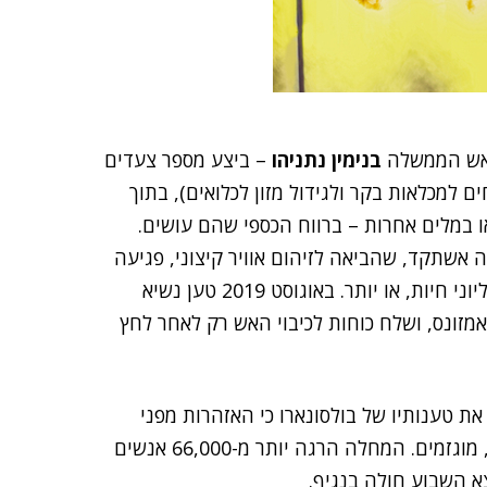
 ראש הממשלה
בנימין נתניהו
– ביצע מספר צעדים
ם למכלאות בקר ולגידול מזון לכלואים), בתוך
ו במלים אחרות – ברווח הכספי שהם עושים.
אשתקד, שהביאה לזיהום אוויר קיצוני, פגיעה
בריאות הירוקות של העולם, וכן קטלה חיים של מאות מיליוני חיות, או יותר. באוגוסט 2019 טען נשיא
מזונס, ושלח כוחות לכיבוי האש רק לאחר לחץ
ת טענותיו של בולסונארו כי האזהרות מפני
סיכוני נגיף הקורונה, והפאניקה העולמית סביב המגיפה, מוגזמים. המחלה הרגה יותר מ-66,000 אנשים
צא השבוע חולה בנגיף.