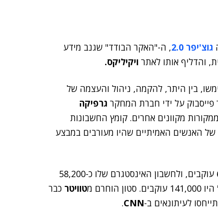
גוצ'יפר 2.0
, ה-"האקר הבודד" שגנב מידע
, והדליף אותו לאתר
ויקיליקס.
משו, בין היתר, להקמה, ניהול והעצמה של
ר פייסבוק על ידי חברת המחקר
גרפיקה
ולמו ממקורות מקוונים אחרים. קומץ החשבונות
ם של האנשים האמיתיים שהיו מעורבים במבצע
לחשבון הפייסבוק של סטון עצמו יש קצת יותר מ-60,000 עוקבים, ולחשבון האינסטגרם שלו כ-58,200
וחרם מ
טוויטר
כבר
.
CNN