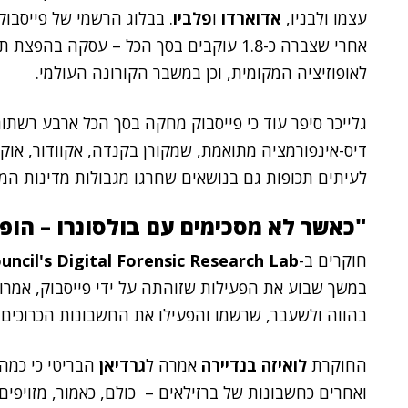
עצמו ולבניו,
אדוארדו
ו
פלביו
. בבלוג הרשמי של פייסבו
אחרי שצברה כ-1.8 עוקבים בסך הכל – עסקה
לאופוזיציה המקומית, וכן במשבר הקורונה העולמי.
גלייכר סיפר עוד כי פייסבוק מחקה בסך הכל ארבע רשת
דיס-אינפורמציה מתואמת, שמקורן בקנדה, אקוודור, אוק
לעיתים תכופות גם בנושאים שחרגו מגבולות מדינות המק
"כאשר לא מסכימים עם בולסונרו – הופ
חוקרים ב-
uncil's Digital Forensic Research Lab
במשך שבוע את הפעילות שזוהתה על ידי פייסבוק, אמרו 
בהווה ולשעבר, שרשמו והפעילו את החשבונות הכרוכים
החוקרת
לואיזה בנדיירה
אמרה ל
גרדיאן
הבריטי כי כמה
ואחרים כחשבונות של ברזילאים – כולם, כאמור, מזויפי