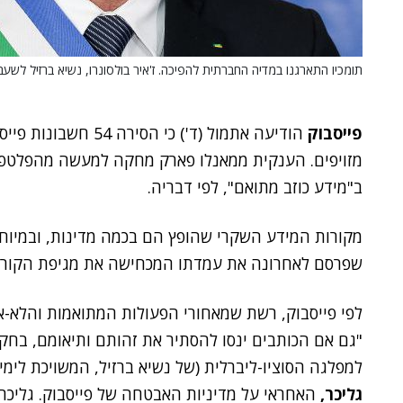
תומכיו התארגנו במדיה החברתית להפיכה. ז'איר בולסונרו, נשיא ברזיל לשעב
פייסבוק
הודיעה אתמול (ד') כי הסירה 54 חשבונות פייסבוק, 50 עמודים ו-4 חשבונות
מזויפים.
הענקית ממאנלו פארק מחקה למעשה מהפלטפור
ב"מידע כוזב מתואם", לפי דבריה.
מקורות המידע השקרי שהופץ הם בכמה מדינות, ובמיוח
שפרסם לאחרונה את עמדתו המכחישה את מגיפת הקורונה
לפי פייסבוק, רשת שמאחורי הפעולות המתואמות והלא-
"גם אם הכותבים ינסו להסתיר את זהותם ותיאומם, בחק
למפלגה הסוציו-ליברלית (של נשיא ברזיל, המשויכת לימין
גליכר,
האחראי על מדיניות האבטחה של פייסבוק. גליכר צ