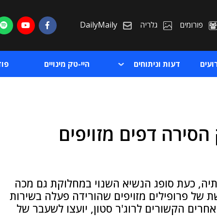
פורומים
גלריה
DailyMaily
ועים
דעות וניתוחים
היי-טק מינויים
פו
ק הסירה דפים מזויפים
ת
ת
יה, כעת סופג הנשיא השנוי במחלוקת גם מכה
 של פרופילים מזויפים שהורידה פעלה בשירות
אחרים הקשורים לרוג'ר סטון, יועצו לשעבר של