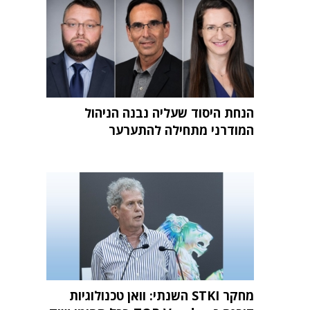
הנחת היסוד שעליה נבנה הניהול
המודרני מתחילה להתערער
מחקר STKI השנתי: וואן טכנולוגיות