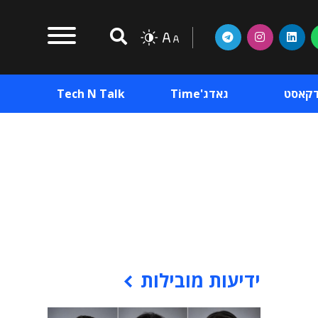
דקאסט
גאדג'Time
Tech N Talk
וכן פרסומי
תוכן פרסומי
וכן פרסומי
ידיעות מובילות