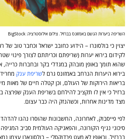
השריפה ביערות הגשם באמזונס בברזיל. צילום אילוסטרציה: BigStock
יצוין כי בולסונרו – הידוע כחובב ישראל וכחבר טוב של
לקידום בירוא יערות (שריפתם וכריתתם לצורך פינוי שטחי
שהוא תומך באופן מובהק במגדלי בקר ובחברות כרייה, א
בירוא היערות הנרחב באמזונס גרם ל
שריפת ענק
מחרידה 
ברזיל כי אין לו תקציב להילחם בשריפת הענק שפרצה בא
מצד מדינות אחרות, וכשהנזק היה כבר עצום.
לפי פייסבוק, לאחרונה, החשבונות שהוסרו נהגו להדהד א
בברזיל, ובאופן לא מעט פרדוקסלי – בולסונארו עצמו נמ