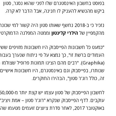
בפוסט בחשבון האינסטגרם שלו לפני שהוא נסגר, סטון
ביקש מהנשיא להעניק לו חנינה, אבל הדבר לא קרה.
נזכיר כי ב-2018 נחשף שאותו סטון היה קשור למי שכונה
מהקמפיין של
הילרי קלינטון
וממטה המפלגה הדמוקרטית
"כמעט כל חשבונות הפייסבוק היו חשבונות מזויפים ששי
העמודים ברשת זו", כך נמצא על פי ניתוח שנערך בעבו
(Graphika). "רבים מהם הציגו תמונות פרופיל שצ
שנותרו, בפייסבוק וגם באינסטגרם, היו חשבונות אישיי
זה, כולל רוג'ר סטון", הבהירו החוקרים.
עוקבים. לדף הפייסבוק שנקרא "רוג'ר סטון – אמת ויציב" היו 141,000 עוקבים. סטון ה
באוקטובר 2017, לאחר סדרת ציוצים זועמים מטעמו שהתייחסו לעיתונאים ב-