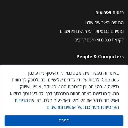
כנסים ואירועים
הכנסים והאירועים שלנו
נצפיתם בכנסי ואירועי אנשים ומחשבים
לקראת כנסים ואירועים קרובים
People & Computers
About Us
באתר זה נעשה שימוש בטכנולוגיות איסוף מידע כגון
Privacy Policy
Cookies, לרבות על ידי צדדים שלישיים, כדי לספק לך חווית
Contact Us
גלישה טובה יותר וכן למטרות סטטיסטיקה, איפיון ושיווק.
Our Events
המשך הגלישה באתר מהווה הסכמתך לכך. למידע נוסף בנושא
ואפשרות לנהל את השימוש באמצעים הללו, ראו את
מדיניות
הפרטיות המעודכנת של אנשים ומחשבים
.
אנשים ומחשבים © 2026 – כל הזכויות שמורות
סגירה
Created by