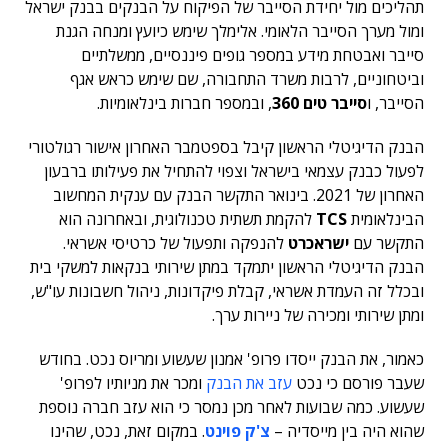
תהליכים מול יחידת הסייבר של הפיקוח על הבנקים בבנק ישראל
ומול מערך הסייבר הלאומי. אלימלך שימש כיועץ ומנחה הגנת
סייבר ואבטחת מידע במספר גופים פיננסיים, ממשלתיים
וביטחוניים, לרבות משרד התחבורה, שם שימש כראש אגף
הסייבר, ו
סייבר טים 360
, ובמספר חברות בינלאומיות.
הבנק הדיגיטלי הראשון קיבל בספטמבר האחרון אישור רגולטורי
לפעול כבנק עצמאי בישראל וצפוי להתחיל את פעילותו ברבעון
האחרון של 2021. בינואר התקשר הבנק עם ענקית המחשוב
הבינלאומית
TCS
להקמת תשתית טכנולוגית, ובאחרונה הוא
התקשר עם
ישראכרט
להנפקה ותפעול של כרטיסי אשראי.
הבנק הדיגיטלי הראשון יתמקד במתן שירותי בנקאות למשקי בית
ובכלל זה העמדת אשראי, קבלת פיקדונות, ניהול חשבונות עו"ש,
ומתן שירותי ומכירה של ניירות ערך.
כאמור, את הבנק ייסדו פרופ' אמנון שעשוע ומריוס נכט. בחודש
שעבר פורסם כי נכט
עזב את הבנק
ומכר את מניותיו לפרופ'
שעשוע. כמה שבועות לאחר מכן נמסר כי הוא עזב חברה נוספת
שהוא היה בין מייסדיה –
צ'ק פוינט
. במקום זאת, נכט, שהינו