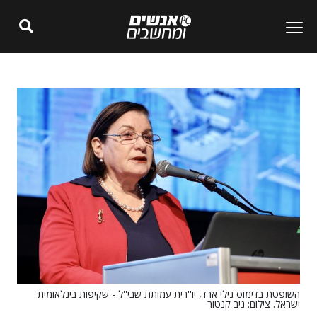
השופטת בדימוס נילי ארד, יו''רית עמותת שבי''ל - שקיפות בינלאומית
ישראל. צילום: ניב קנטור