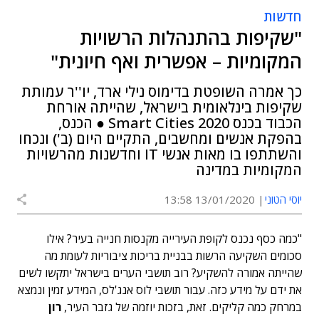
חדשות
"שקיפות בהתנהלות הרשויות
המקומיות – אפשרית ואף חיונית"
כך אמרה השופטת בדימוס נילי ארד, יו''ר עמותת
שקיפות בינלאומית בישראל, שהייתה אורחת
הכבוד בכנס Smart Cities 2020 ● הכנס,
בהפקת אנשים ומחשבים, התקיים היום (ב') ונכחו
והשתתפו בו מאות אנשי IT וחדשנות מהרשויות
המקומיות במדינה
יוסי הטוני
13/01/2020 13:58
"כמה כסף נכנס לקופת העירייה מקנסות חנייה בעיר? אילו
סכומים השקיעה הרשות בבניית בריכות ציבוריות לעומת מה
שהייתה אמורה להשקיע? רוב תושבי הערים בישראל יתקשו לשים
את ידם על מידע כזה. עבור תושבי לוס אנג'לס, המידע זמין ונמצא
במרחק כמה קליקים. זאת, בזכות יוזמה של גזבר העיר,
רון