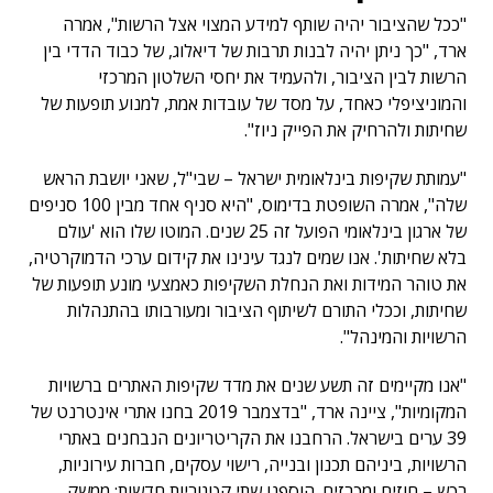
"ככל שהציבור יהיה שותף למידע המצוי אצל הרשות", אמרה
ארד, "כך ניתן יהיה לבנות תרבות של דיאלוג, של כבוד הדדי בין
הרשות לבין הציבור, ולהעמיד את יחסי השלטון המרכזי
והמוניציפלי כאחד, על מסד של עובדות אמת, למנוע תופעות של
שחיתות ולהרחיק את הפייק ניוז".
"עמותת שקיפות בינלאומית ישראל – שבי"ל, שאני יושבת הראש
שלה", אמרה השופטת בדימוס, "היא סניף אחד מבין 100 סניפים
של ארגון בינלאומי הפועל זה 25 שנים. המוטו שלו הוא 'עולם
בלא שחיתות'. אנו שמים לנגד עינינו את קידום ערכי הדמוקרטיה,
את טוהר המידות ואת הנחלת השקיפות כאמצעי מונע תופעות של
שחיתות, וככלי התורם לשיתוף הציבור ומעורבותו בהתנהלות
הרשויות והמינהל".
"אנו מקיימים זה תשע שנים את מדד שקיפות האתרים ברשויות
המקומיות", ציינה ארד, "בדצמבר 2019 בחנו אתרי אינטרנט של
39 ערים בישראל. הרחבנו את הקריטריונים הנבחנים באתרי
הרשויות, ביניהם תכנון ובנייה, רישוי עסקים, חברות עירוניות,
רכש – חוזים ומכרזים. הוספנו שתי קטגוריות חדשות: ממשק