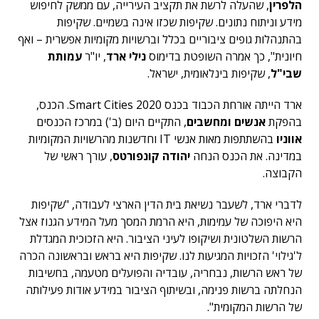
הלפרין
, שהעלה לרשת את תקציב העירייה, עם ממשק לחיפוש
מידע וניתוח נתונים. שקיפות שכזו אינה בשמיים. שקיפות
בהתנהלות גופים ציבוריים בכלל וברשויות מקומיות אפשרית – ואף
חיונית", כך אמרה השופטת בדימוס
נילי ארד
, יו"ר
עמותת
שבי"ל
, שקיפות בינלאומית, ישראל.
ארד הייתה אורחת הכבוד בכנס Smart Cities 2020. הכנס,
בהפקת
אנשים ומחשבים
, התקיים היום (ב') במרכז הכנסים
אווניו
בהשתתפות מאות אנשי IT וחדשנות מהרשויות המקומיות
במדינה. את הכנס הנחה
יהודה קונפורטס
, עורך ראשי של
הקבוצה.
לדברי ארד, לשעבר נשיאת בית הדין הארצי לעבודה, "שקיפות
היא היפוכה של עמימות, היא הרמת המסך מעל המידע הגנוז אצל
הרשות השלטונית ושיקופו לעיני הציבור. היא הזכוכית המגדלת
ל'גילוי' הזכויות המגיעות לנו. שקיפות היא בראש ובראשונה הכרה
של ראש הרשות, נבחריה, עובדיה והפועלים מטעמה, בחשיבות
הנחלתה ברשות פנימה, ובשיתוף הציבור במידע אודות פעילותה
של הרשות המקומית".