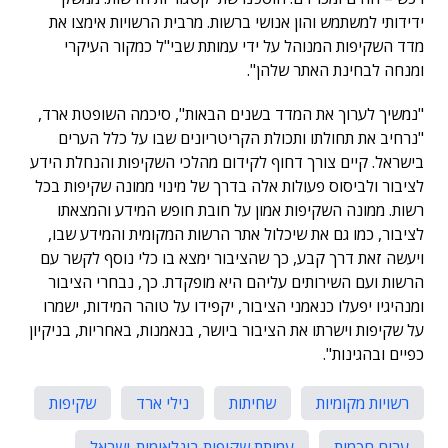
ידידותי למשתמש והון אנושי ברשות. מרבית הרשויות אימצו את
מדד השקיפות המנוהל על ידי עמותת שבי"ל כמקור העיקרי
ומנחה לבחינת האתר שלהן".
"נמשיך לערוך את המדד בשנים הבאות", סיכמה השופטת ארד,
"נרחיב את תחולתו ותכולת הקריטריונים שבו על כלל הערים
בישראל. קיים צורך דחוף לקידום מהלכי השקיפות והנחלת הידע
לציבור ולביסוס פעולות אלה בדרך של מינוי ממונה שקיפות בכל
רשות. ממונה השקיפות אמון על חובת חופש המידע והמצאתו
לציבור, כמו גם את שיכלול אתר הרשות המקומית והמידע שבו,
ויעשה זאת דרך קבע, כך שהציבור ימצא בו כלי נוסף לקשר עם
הרשות ועם השירותים עליהם היא מופקדת. כך, נבחרי הציבור
ומנהיגיו יפעלו כנאמני הציבור, יקפידו על טוהר המידות, ישמרו
על שקיפות וישרתו את הציבור ביושר, בנאמנות, באחריות, בניקיון
כפיים ובהגינות".
רשויות מקומיות
שחיתות
נילי ארד
שקיפות
ערים חכמות
עמותת שקיפות בינלאומית-ישראל