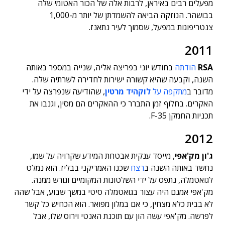
מפעלים רבים באיראן, לרבות אלה של הכור האטומי שלה
בבושהר. הנוזקה הביאה להשמדתן של יותר מ-1,000
צנטריפוגות במפעל, שסמוך לעיר נתאנז.
2011
RSA
הודתה
בחודש יוני בפריצה אליה, שנייה במספר באותה
השנה, וקבעה שהיא קשורה ישירות לחדירה לשרתיה שלה.
מדובר ב
מתקפה על
לוקהיד מרטין
, שהודיעה שנפרצה על ידי
האקרים. בחלוף זמן התברר כי ההאקרים הם מסין, וגנבו את
תכניות החמקן F-35.
2012
ג'ון מק'אפי
, מייסד ענקית אבטחת המידע שקרויה על שמו,
נחשד באותה השנה ב
רצח
שכנו האמריקני בבליז. הוא נמלט
לגואטמלה, נתפס על ידי השלטונות המקומיים וגורש ממנה.
מק'אפי אמנם היה עצור בגואטמלה סיטי במשך שבוע, אבל שהה
לא בבית כלא מצחין, כי אם במלון מפואר. הוא הכחיש כל קשר
לפרשה. מק'אפי עשה הון עם תוכנת האנטי וירוס שלו, אבל