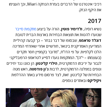
רכיבי אינטרנט של הדברים בעזרת הנוזקה Miari, וכך העצימו
את היקף הנזק.
2017
נשיא רוסיה,
ולדימיר פוטין
, הורה על ביצוע
מתקפות סייבר
שנועדו להטות את תוצאות הבחירות בארצות הברית לטובת
דונלד טראמפ
, שבסופו של דבר נבחר – כך קבעה קהיליית
המודיעין האמריקנית בינואר, חודשיים אחרי שאזרחי המדינה
הלכו לקלפיות. על פי הדו"ח, "מדובר בקמפיין חסר תקדים
(בעוצמתו – י"ה)". המתקפות נועדו לסייע לטראמפ הרפובליקני
לגבור על יריבתו הדמוקרטית,
הילרי קלינטון
. הן כוונו נגד יחידים
וגופים במפלגה הדמוקרטית, לרבות
ג'ון פודסטה
, ראש מטה
הבחירות של קלינטון. זאת, לצד פרסום מידע באתר ההדלפות
ויקיליקס
ובאתרים נוספים.