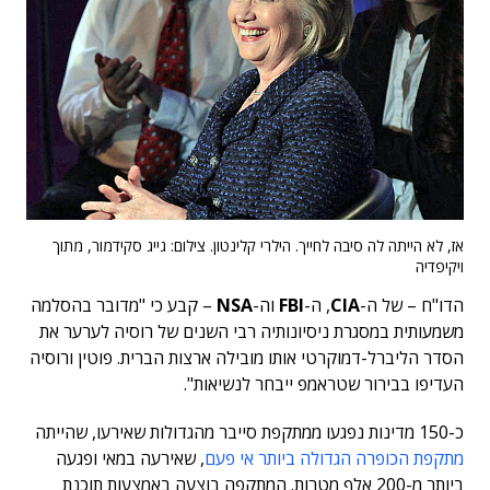
אז, לא הייתה לה סיבה לחייך. הילרי קלינטון. צילום: גייג סקידמור, מתוך
ויקיפדיה
הדו"ח – של ה-
CIA
, ה-
FBI
וה-
NSA
– קבע כי "מדובר בהסלמה
משמעותית במסגרת ניסיונותיה רבי השנים של רוסיה לערער את
הסדר הליברל-דמוקרטי אותו מובילה ארצות הברית. פוטין ורוסיה
העדיפו בבירור שטראמפ ייבחר לנשיאות".
כ-150 מדינות נפגעו ממתקפת סייבר מהגדולות שאירעו, שהייתה
מתקפת הכופרה הגדולה ביותר אי פעם
, שאירעה במאי ופגעה
ביותר מ-200 אלף מטרות. המתקפה בוצעה באמצעות תוכנת