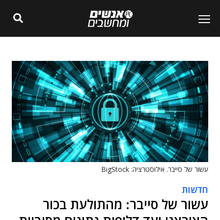
עשור של סייבר. אילוסטרציה: BigStock
חדשות
עשור של סייבר: מהתולעת בכור