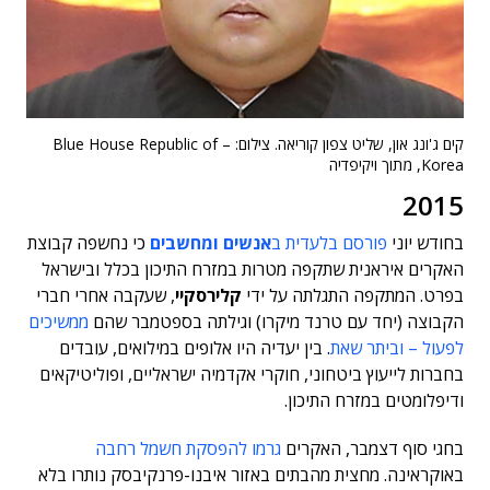
קים ג'ונג און, שליט צפון קוריאה. צילום: – Blue House Republic of
Korea, מתוך ויקיפדיה
2015
בחודש יוני
פורסם בלעדית ב
אנשים ומחשבים
כי נחשפה קבוצת
האקרים איראנית שתקפה מטרות במזרח התיכון בכלל ובישראל
בפרט. המתקפה התגלתה על ידי
קלירסקיי
, שעקבה אחרי חברי
הקבוצה (יחד עם טרנד מיקרו) וגילתה בספטמבר שהם
ממשיכים
לפעול – וביתר שאת
. בין יעדיה היו אלופים במילואים, עובדים
בחברות לייעוץ ביטחוני, חוקרי אקדמיה ישראליים, ופוליטיקאים
ודיפלומטים במזרח התיכון.
בחגי סוף דצמבר, האקרים
גרמו להפסקת חשמל רחבה
באוקראינה. מחצית מהבתים באזור איבנו-פרנקיבסק נותרו בלא