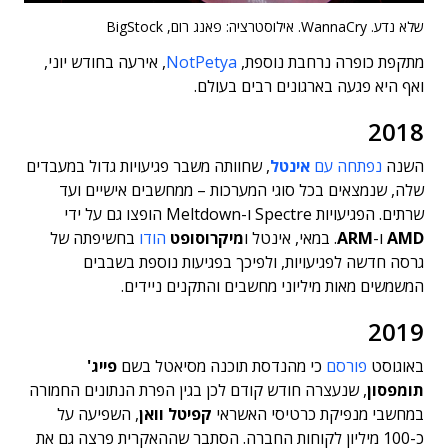
שלא נדע. WannaCry. אילוסטרציה: פאנג רום, BigStock
מתקפת כופרה נרחבת נוספת,
NotPetya
, אירעה בחודש יוני,
ואף היא פגעה בארגונים רבים בעולם.
2018
השנה
נפתחה עם
אינטל
, שחוותה משבר פגיעויות גדול במעבדים
שלה, שנמצאים בכל סוגי המערכות – ממחשבים אישיים ועד
שרתים. הפגיעויות Spectre ו-Meltdown הופצו גם על ידי
AMD
ו-
ARM
. במאי, אינטל ו
מיקרוסופט
הודו
בחשיפתה של
גרסה חדשה לפגיעויות, ולפיכך בפגיעות נוספת בשבבים
המשמשים מאות מיליוני מחשבים והתקנים ניידים.
2019
באוגוסט
פורסם
כי מהנדסת תוכנה מסיאטל בשם
פייג'
תומפסון
, שנעצרה חודש קודם לכן בגין הפרת הנתונים החמורה
במחשבי מנפיקת כרטיסי האשראי
קפיטל וואן
, השפיעה על
כ-100 מיליון לקוחות החברה. הסתבר שההאקרית פרצה גם את