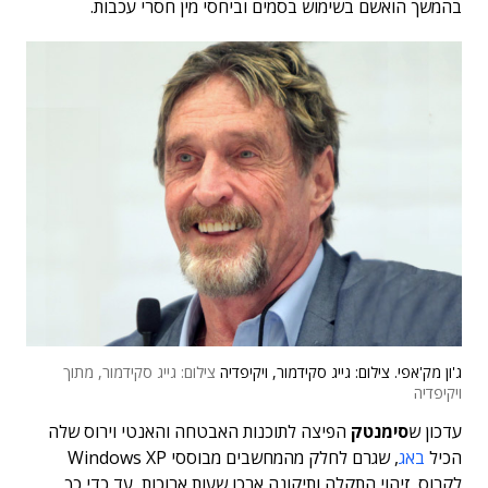
בהמשך הואשם בשימוש בסמים וביחסי מין חסרי עכבות.
ג'ון מק'אפי. צילום: גייג סקידמור, ויקיפדיה
צילום: גייג סקידמור, מתוך
ויקיפדיה
עדכון ש
סימנטק
הפיצה לתוכנות האבטחה והאנטי וירוס שלה
הכיל
באג
, שגרם לחלק מהמחשבים מבוססי Windows XP
לקרוס. זיהוי התקלה ותיקונה ארכו שעות ארוכות, עד כדי כך