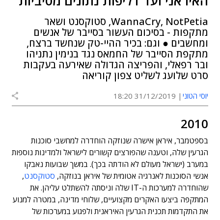
האיראני ועד דליפות נתונים מסיביות
WannaCry, NotPetia, סטוקסנט ושאר
מתקפות - בסיכום העשור בסייבר של אנשים
ומחשבים ● וגם: בכיר ההיי-טק שנחשד ברצח,
מתקפת הסייבר של החמאס נגד בנימין נתניהו
ובר רפאלי, והפריצה הגדולה שאירעה בעקבות
סרט שלועג לשליט צפון קוריאה
יוסי הטוני
31/12/2019 18:20
2010
בספטמבר, איראן אישרה שנוזקה הוחדרה למחשבי סוכנות
הגרעין שלה, וטענה שהפורצים קשורים לישראל ולמדינות נוספות
במערב (ישראל מעולם לא הודתה בכך). במשך שבועות נאבקו
אנשי הסוכנות לאנרגיה אטומית של איראן בנוזקה,
סטוקסנט
,
שהוחדרה למערכות ה-IT שלה וניסתה להשתלט עליהן. את
המתקפה ביצעו האקרים מקצועיים, שלוחי מדינה, במטרה למנוע
את התקדמות תכנית הגרעין האיראנית ולפגוע במערכות של