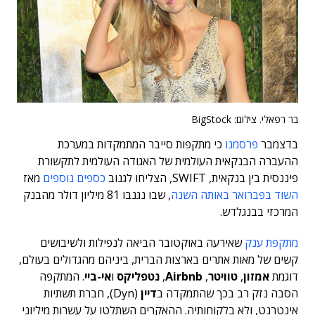
בר רפאלי. צילום: BigStock
בדצמבר
פרסמנו
כי מתקפות סייבר המתמקדות במערכת
ההעברה הבנקאית העולמית של האגודה העולמית לתקשורת
פיננסית בין בנקאית, SWIFT, הצליחו לגנוב
כספים נוספים
מאז
השוד בפברואר באותה השנה
, שבו נגנבו 81 מיליון דולר מהבנק
המרכזי בבנגלדש.
מתקפת ענק
שאירעה באוקטובר הביאה לנפילות ולשיבושים
קשים של מאות אתרים בארצות הברית, ביניהם מהגדולים בעולם,
דוגמת
אמזון
,
טוויטר
,
Airbnb
,
נטפליקס
ו
אי-ביי
. המתקפה
הסבה נזק רב בכך שהתמקדה ב
דיין
(Dyn), חברת תשתיות
אינטרנט, ולא בלקוחותיה. ההאקרים השתלטו על עשרות מיליוני