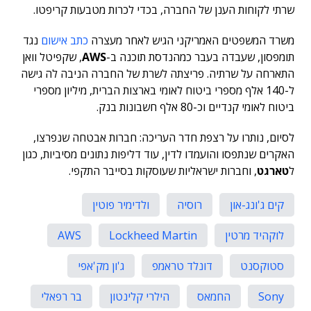
שרתי לקוחות הענן של החברה, בכדי לכרות מטבעות קריפטו.
משרד המשפטים האמריקני הגיש לאחר מעצרה
כתב אישום
נגד
תומפסון, שעבדה בעבר כמהנדסת תוכנה ב-
AWS
, שקפיטל וואן
התארחה על שרתיה. פריצתה לשרת של החברה הניבה לה גישה
ל-140 אלף מספרי ביטוח לאומי בארצות הברית, מיליון מספרי
ביטוח לאומי קנדיים וכ-80 אלף חשבונות בנק.
לסיום, נותרו על רצפת חדר העריכה: חברות אבטחה שנפרצו,
האקרים שנתפסו והועמדו לדין, עוד דליפות נתונים מסיביות, כגון
ל
טארגט
, וחברות ישראליות שעוסקות בסייבר התקפי.
קים ג'ונג-און
רוסיה
ולדימיר פוטין
לוקהיד מרטין
Lockheed Martin
AWS
סטוקסנט
דונלד טראמפ
ג'ון מק'אפי
Sony
החמאס
הילרי קלינטון
בר רפאלי