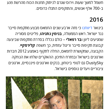
חשמל למשך שעות. וירוס שגרם לניתוק תחנות הכוח מהרשת פגע
ב-700 אלף אנשים, והתוקפים התגלו כרוסים.
2016
בינואר
דיווחנו
כי מזה ארבע שנים החמאס מבצע מתקפות סייבר
נגד ישראל. ראש הממשלה,
בנימין נתניהו
, פליטים מסוריה
שמגיעים ליוון ו
בר רפאלי
– כולם נכללו בסדרת מתקפות שביצעה
קבוצת תקיפות סייבר וריגול עזתית, כך חשפה
קלירסקיי
.
הקבוצה, שמקושרת לחמאס, החלה לתקוף באמצע 2012 חברות
וארגונים בישראל ובמזרח התיכון. ההאקרים שלחו את הנוזקה
DustySky גם לגופי ביטחון, בנקים וארגונים פיננסיים, ארגונים
ציבוריים ויעדים נוספים בישראל.