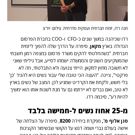
חנה רדו, יזמת חברתית ועסקית סדרתית. צילום: יח"צ
רדו שכיהנה במשך שנים כ-CFO ו-COO בחברת הפרסום
הגדולה בארץ
מקאן
, סיפרה על הדרך שלה להפוך ליזמית
חברתית. "כשהחלטתי להקים משרד פרסום במצפה רמון חשבתי
שהמשקיעים השונים והממשלה ישמחו לסייע, אבל גיליתי שאני
לא חשובה מחוץ למקאן. הייתי צנועה ולא התבלטתי, וזה לא
פרקטי", ציינה. "העצה הכי טובה שלי עבור נשים היא להגיד 'כן'
בלי חשש, ולקחת את הקרדיט שמגיע לכן. המצב של נשים בארץ
לא טוב, ואם גברים לא יירתמו גם על מנת לשנות אותו הוא ימשיך
להיות רע", סיכמה רדו.
מ-25 אחוז נשים ל-חמישה בלבד
סגן אלוף מ',
מפקדת ביחידה
8200
, סיפרה על הצלחה של
אישה בעולם גברי ושמה דגש על הקושי שבשימור הקצינות