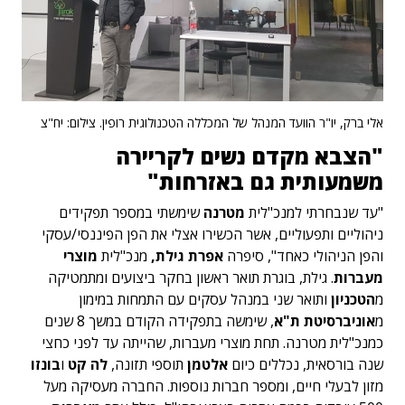
אלי ברק, יו"ר הוועד המנהל של המכללה הטכנולוגית רופין. צילום: יח"צ
"הצבא מקדם נשים לקריירה
משמעותית גם באזרחות"
"עד שנבחרתי למנכ"לית
מטרנה
שימשתי במספר תפקידים
ניהוליים ותפעוליים, אשר הכשירו אצלי את הפן הפיננסי/עסקי
והפן הניהולי כאחד", סיפרה
אפרת גילת,
מנכ"לית
מוצרי
מעברות
. גילת, בוגרת תואר ראשון בחקר ביצועים ומתמטיקה
מ
הטכניון
ותואר שני במנהל עסקים עם התמחות במימון
מ
אוניברסיטת ת"א
, שימשה בתפקידה הקודם במשך 8 שנים
כמנכ"לית מטרנה. תחת מוצרי מעברות, שהייתה עד לפני כחצי
שנה בורסאית, נכללים כיום
אלטמן
תוספי תזונה,
לה קט
ו
בונזו
מזון לבעלי חיים, ומספר חברות נוספות.
החברה מעסיקה מעל