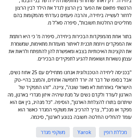
ביחידה. "רק לאחר שחזרתי מחופשת הלידה של בני הבכור,
הרגשתי פתאום את הפער בין הרצון לגדל את הילד לבין הרצון
לחזור לעשייה ביחידה, והרבה פעמים נעדרתי מהמקומות בהם
מחליטים החלטות חשובות", סיפרה סא"ל מ.
בתור אחת מהמפקדות הבכירות ביחידה, סיפרה מ' כי היא רותמת
את המפקדים ויוזמת תכנית לאיתור מועמדות מתאימות, שמשמרת
את הקצינות האיכותיות בצבא ומאפשרת להן להתפתח ולראות את
עצמן נשארות ושואפות להגיע לתפקידים הבכירים.
"בכניסה ליחידה הטכנולוגית אנחנו מתחילים עם 25 אחוז נשים,
אבל בסופו של דבר זה יורד לחמישה אחוזים, והמצב בהיי-טק
הישראלי באזרחות לא מאוד שונה", ציינה. "זהו התפקיד של
הארגון לעודד ולקדם נשים על מנת שיהיה איזון מגדרי בארגון, מה
שיתרום בתורו להצלחת הארגון", הוסיפה. "כל מנהיג, בין אם הוא
מפקד או מנכ"ל, צריך להרכיב את משקפי המגדר כאשר הוא
עומד להחליט החלטה חשובה בנוגע לארגון", סיכמה.
מכללת רופין
Yarok
משקפי מגדר