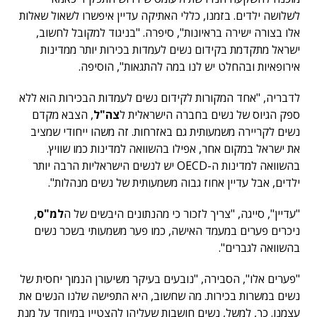
לשלושה ילדים. בזמנו, כללי האתיקה עדיין איפשרו לשאול שאלות
אלו בצורה ישירה בראיונות", סיפרה. "בניגוד למקובל לחשוב,
ישראל מתקדמת בקידום נשים לעמדות בכירות יותר ממדינות
אירופאיות ובהחלט יש לנו במה להתגאות", הוסיפה.
לדבריה, "אחד המקורות לקידום נשים לעמדות הבכירות הוא ללא
ספק הגיוס של נשים בחברה הישראלית ל
צה"ל
, הצבא מקדם
נשים לקריירה משמעותית גם באזרחות. זה משהו ייחודי שמציב
את ישראל במקום אחר, אפילו בהשוואה למדינות כמו שוויץ.
בהשוואה למדינות ה-OECD יש לנשים הישראליות הרבה יותר
ילדים, אבל עדיין אחוז גבוה משמעותית של נשים מנהלות".
"עדיין", סייגה, "צריך לזכור כי מהנתונים היבשים של ה
למ"ס
,
ניכרים פערים במעמד האישה, כמו פער משמעותי בשכר נשים
בהשוואה לגברים".
"פערים אלו", הסבירה, "נובעים בעיקר משיעורן הנמוך יחסית של
נשים במשרות בכירות. מה שחשוב, היא התפישה שלנו הנשים את
עצמנו. כך, למשל, נשים חושבות שעליהן להצטיין במיוחד על מנת