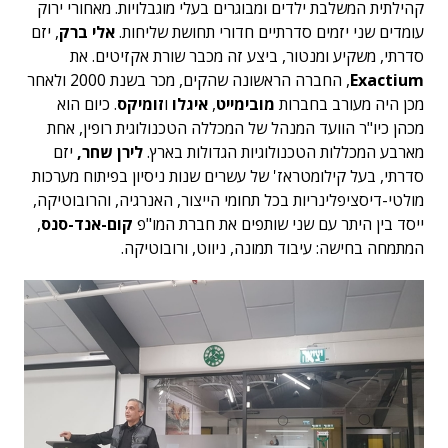
קהילתית המשלבת ילדים ומבוגרים בעלי מוגבלויות.
מאחורי ירוק
עומדים שני יזמים סדרתיים חדורי תחושת שליחות.
אלי ברק
, יזם
סדרתי, משקיע ומנטור, ביצע זה מכבר שורת אקזיטים. את
Exactium
, החברה הראשונה שהקים, מכר בשנת 2000 ולאחר
מכן היה מעורב בחברות
מובימייט
,
איגלו
ו
זומיקס
. כיום הוא
מכהן כיו"ר הוועד המנהל של המכללה הטכנולוגית רופין, אחת
מארבע המכללות הטכנולוגיות הגדולות בארץ.
לירן שחר,
יזם
סדרתי, בעל קילומטראז' של עשרים שנות ניסיון בפיתוח מערכות
מולטי-דיסציפלינריות בכל תחומי הייצור, האנרגיה, והרובוטיקה,
ייסד בין היתר עם שני שותפים את חברת המו"פ
קום-אנד-סנס
,
המתמחה בחישה: עיבוד תמונה, ניווט, ורובוטיקה.