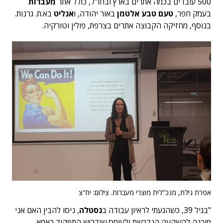
500 עובדים בכמה אתרים בארץ ובחו"ל, כולל אתר
מעברות
בעמק חפר,
טעם טבע אלטמן
באור יהודה, ו
אנליט
בא.ת. גרנות.
בנוסף, מחזיקה הקבוצה אתרים בצרפת, פולין וטורקיה.
אפרת גילת, מנכ"לית מוצרי מעברות. צילום: יח"צ
"בגיל 39, כשהגעתי לראיון עבודה ב
נסטלה
, ניסו להבין האם אני
מוכנה להשקעה הנדרשת ולעומס שידרוש התפקיד כאמא